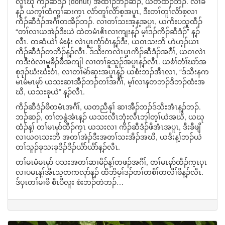
လူၤဃု ကိၣ်ဆီဒံၣ် (donut) အထၢၣ်ဘၣ်ဆၣ်, ယတထံၣ်ဘၣ်. လၢခံ
န့ၣ် ယကွၢ်ထံကွၢ်ဆးက့ၤ လံာ်တူၢ်လိာ်စ့အပူၤ, ဒီးတၢ်တူၢ်လိာ်စ့လၢ
ကိၣ်ဆီဒံၣ်အဂီၢ်တအိၣ်ဘၣ်. လၢတၢ်သးအ့န့အပူၤ, ယကိးပသူထီၣ်
“တၢ်လၢယအဲၣ်ဒိးယဲ ထဲတမံၤဧိၤလၢကျးန့ၣ် မ့ၢ်ဒၣ်ကိၣ်ဆီဒံၣ်” န့ၣ်
လီၤ. တဆံယဲၢ် မံးနံး လဲၤပူၤကွံာ်ဝံၤန့ၣ်ဒီး, ယဝၤသးဘိ ဟဲဟ့ၣ်ယၤ
ကိၣ်ဆီဒံၣ်တဘိၣ်န့ၣ်လီၤ. ဒ်သိးကလဲၤပှ့ၤကိၣ်ဆီဒံၣ်အဂီၢ်, ယဝၤလဲၤ
ကဒီးဝဲလၢမူခိၣ်ဖီအကျါ လၢတၢ်ခူသူၣ်အပူၤန့ၣ်လီၤ. ယစံၢ်တံၢ်ဃာ်အ
စုဒုၣ်ဃံးဃံးဝံၤ, လၢတၢ်မဲာ်ဆှးအပူၤန့ၣ် ယစံးဘၣ်အီၤလၢ, “ဒ်သိးနက
မၤမံမၤမုာ် ယသးဆၢအီၣ်ဘၣ်တၢ်အဂီၢ်, မ့ၢ်လၢနတဘၣ်ဒိဘၣ်ထံးအ
ဃိ, ယသးခုယဲ” န့ၣ်လီၤ.
ကိၣ်ဆီဒံၣ်ဖိတမံၤအဂီၢ်, ယတညီနုၢ် ဆၢအီၣ်ဘၣ်ဒ်သိးအံၤန့ၣ်ဘၣ်.
ဘၣ်ဆၣ်, တၢ်တနွံအံၤန့ၣ် ယသးလီၤဘှံးလီၤဘှါတ့ၢ်ယဲအဃိ, ယဃု
ထံၣ်န့ၢ် တၢ်မၤမုာ်ထီၣ်က့ၤ ယသးလၢ ကိၣ်ဆီဒံၣ်ဖိအံၤအပူၤ, ဒီးခီဖျိ
လၢယဝၤသးဘိ အတၢ်အဲၣ်ဒီးအတၢ်သးအိၣ်အဃိ, ယဒိးန့ၢ်ဘၣ်ယဲ
တၢ်သူၣ်ခုသးခုဒိၣ်ဒိၣ်ယိာ်ယိာ်န့ၣ်လီၤ.
တၢ်မၤမံမၤမုာ် ပသးအတၢ်ဆၢမိၣ်န့ၢ်တဖၣ်အဂီၢ်, တၢ်မၤမုာ်ထီၣ်က့ၤပှၤ
လၢပမၤန့ၢ်အီၤသ့တကလုာ်န့ၣ် ထီဘိမ့ၢ်ဒၣ်တၢ်တစိၢ်တလီၢ်ဖိန့ၣ်လီၤ.
ဒ်ပှၤတၢ်မၢဖိ စီၤပီလူး စံးဘၣ်တဲဘၣ်…