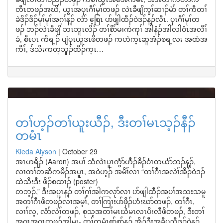
တီၤတဖၣ်အဃိ, ယွၤအပှၤဂီၢ်မုၢ်တဖၣ် လဲၤခီဖျိကွၢ်ဆၢၣ်မဲာ် တၢ်ကီတၢ်
ခဲဒိၣ်ဒိၣ်မုၢ်မုၢ်အဂ့ၢ်န့ၣ် လံာ် ဧ့စြၤ ပာ်ဖျါထီၣ်ဝဲဒၣ်န့ၣ်လီၤ. ပှၤဂီၢ်မုၢ်တ
ဖၣ် ဘၣ်လဲၤခီဖျိ ဘၤဘူၤလိၣ် တၢ်စိာ်မၢကဲကုၢ် အါနံၣ်အါလါဝံၤအလီၢ်
ခံ, စီၤပၤ ကိရ့ၣ် ပျဲပှၤယူဒၤဖိတဖၣ် ကဟဲက့ၤဆူအံၣ်စရ့လး အထံအ
ကီၢ်, ဒ်သိးကတ့သူၣ်ထီၣ်က့ၤ…
တၢ်ဟ့ၣ်တၢ်ယူးယီၣ်, ဒီးတၢ်မၤသ့ၣ်နီၣ်
တမံၤ
Kieda Alyson
|
October 29
အၤဟရိၣ် (Aaron) အပၢ် သံလဲၤပူၤကွံာ်ဟီၣ်ခိၣ်ဝံၤတယံာ်ဘၣ်န့ၣ်,
လၢတၢ်တဆိကမိၣ်အပူၤ, အဝဲဟ့ၣ် အမိၢ်လၢ “တၢ်ဂီၤအလဲၢ်အိၣ်ဝဲဒၣ်
ထဲသိးဒီး ဖိၣ်စထၢၣ် (poster)
တဘ့ၣ်,” ဒီးအပူၤန့ၣ် တၢ်ဂ့ၢ်အါကလုာ်လၢ ပာ်ဖျါထီၣ်အပၢ်အသးသမူ
အတၢ်ဂီၤဖိတဖၣ်လၢအမ့ၢ်, တၢ်ကြၢးပာ်ဖှိၣ်ဟံးဃာ်တဖၣ်, တၢ်ဂီၤ,
လၢၢ်လ့, လံာ်လဲၢ်တဖၣ်, စုသ့အတၢ်မၤဃံမၤလၤပိးလီဖိတဖၣ်, ဒီးတၢ်
အဂုၤအဂၤတဖၣ်အါမး- တၢ်တမံၤစုာ်စုာ်န့ၣ် အိၣ်ဒီးအခီပညီဒၣ်ဝဲန့ၣ်