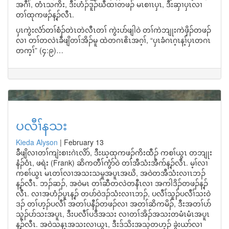
အဂီၢ်, တံၤသကိး, ဒီးဟံၣ်ဒူၣ်ဃီထၢတဖၣ် မၤစၢၤပှၤ, ဒီးဆှၢပှၤလၢ
တၢ်ထုကဖၣ်န့ၣ်လီၤ.
ပှၤကွဲးလံာ်တၢ်စံၣ်တဲၤတဲလီၤတၢ် ကွဲးပာ်ဖျါဝဲ တၢ်ကဲဘျုးကဲဖှိၣ်တဖၣ်
လၢ တၢ်တလဲၤခီဖျိတၢ်အိၣ်မူ ထဲတဂၤဧိၤအဂ့ၢ်, “ပှၤခံဂၤဂ့ၤန့ၢ်ပှၤတဂၤ
တက့ၢ်” (၄:၉)…
ပလီၢ်နသး
Kieda Alyson
|
February 13
ခီဖျိလၢတၢ်ကျဲးစၢးဂဲၤလိာ်, ဒီးဃ့ထုကဖၣ်ကိးထီၣ် ကစၢ်ယွၤ တဘျုး
နံၣ်ဝံၤ, ဖရဲး (Frank) ဆိကတီၢ်ကွံာ်ဝဲ တၢ်အီသံးအီဂာ်န့ၣ်လီၤ. မ့ၢ်လၢ
ကစၢ်ယွၤ မၤတၢ်လၢအသးသမူအပူၤအဃိ, အဝဲတအီသံးလၢၤဘၣ်
န့ၣ်လီၤ. ဘၣ်ဆၣ်, အဝဲမၤ တၢ်ဆီတလဲတနီၤလၢ အကါဒိၣ်တဖၣ်န့ၣ်
လီၤ. လၢအဟံၣ်ပူၤန့ၣ် တပာ်ဝဲဒၣ်သံးလၢၤဘၣ်, ပလီၢ်သူၣ်ပလီၢ်သးဝဲ
ဒၣ် တၢ်ဟ့ၣ်ပလီၢ် အတၢ်ပနီၣ်တဖၣ်လၢ အတၢ်ဆိကမိၣ်, ဒီးအတၢ်ပာ်
သူၣ်ပာ်သးအပူၤ, ဒီးပလီၢ်ပဒီအသး လၢတၢ်အိၣ်အသးတမံၤမံၤအပူၤ
န့ၣ်လီၤ. အဝဲသန့ၤအသးလၢယွၤ, ဒီးဒ်သိးအသုတဟ့ၣ် ခွဲးယာ်လၢ