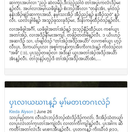
ဆၢက့ၤအပၢ်လၢ "ညၣ် ဆဲလမိၣ်,ဒီးသ့ၣ်ညါဝဲ တၢ်အပှ့ၤကလံၤဒိၣ်မး
န့ၣ်လီၤ. အပၢ်လၢအမ့ၢ်ယဖိခွါန့ၣ် စံးဘၣ်အီၤလၢ "တနံၤအံၤ, မ့ၢ်ဝဲဒၣ်
နနံၤအိၣ်ဖျဲၣ်ဆၢက့ၤအဃိ, နမ့ၢ်သးအိၣ် အီၣ်ညၣ်န့ၣ် နအီၣ်သ့ဝဲ" န့ၣ်
လီၤ. ယလံၤခွါဖိန့ၣ် အသူၣ်ခုသးခုဒိၣ်မး, ဒီးနံၤကမှံထီၣ်ဝဲဒၣ်န့ၣ်လီၤ.
လၢအဖိခွါအဂီၢ်, ယဖိခွါအတၢ်အဲၣ်န့ၣ် ဒုးသ့ၣ်နီၣ်ထီၣ်ယၤ ကစၢ်ယွၤ
အတၢ်အဲၣ်, လၢအဒိၣ်နီၢ်မးအကျါ, တဖှံၣ်တဝာ်ဖိန့ၣ်လီၤ. ၁ ယိၤဟၣ်
အဆၢဒိၣ် သၢ, ပာ်ဖျါဝဲဒၣ် "တၢ်အဲၣ်အဒိၣ်အယိာ်" လၢကစၢ်ယွၤ ဟ့ၣ်
လီၤပှၤ, ဒီးကယဲၢ်ၦၤလၢ အစူၢ်က့ၤနာ်က့ၤအီၤကိးဂၤဒဲးန့ၣ် ကိးဝဲဒၣ်လၢ
"အဖိ" (:၁), ပှၤသ့ၣ်တဖၣ်လၢ အဒိးန့ၢ် ယွၤအတၢ်အဲၣ်အဒိၣ်အယိာ်
အံၤန့ၣ်လီၤ. တၢ်ဒုးနဲၣ်ဟ့ၣ်ဒိ တၢ်အဲၣ်အဒိၣ်အယိာ်အံၤ,…
ပှၤလၢယဃၢၤန့ၣ် မ့ၢ်မတၤတဂၤလဲၣ်
Kieda Alyson
|
June 26
သးပှၢ်မုၣ်တဂၤ လီၤဃံၤဘၣ်ဒိဘၣ်ထံးဒိၣ်ဒိၣ်ကလဲာ်, ဒီးအိၣ်သံတယူာ်
လၢပှၤလဲၤတၢ်က့ၤတၢ်အကျဲလိၤ လၢတၢ်ကိၢ်ကျါန့ၣ်လီၤ. ပှၤအါဂၤ ဆိ
ကတီၢ်အတၢ်လဲၤဒီး မၤစၢၤအီၤန့ၣ်လီၤ. ပှၤတဂၤန့ၣ် ကိးဃီၤဝဲ ၉၁၁,