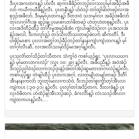
ဒီးပှၤအဂၤတဂၤန့ၣ် ပာ်လီၤ ဆ့ကၤဖီခိၣ်တဘ့ၣ်လၢသးပှၢ်မုၢ်အခိၣ်အဖီ
လာ် ကယီကယီဖိန့ၣ်လီၤ. ပှၤတနီၤန့ၣ် ပာ်ဝဲဒၣ် တၢ်ထွါမဲာ်တဖၣ်လၢအ
စုဒုၣ်အဖီလာ်, ဒီးမ့မ့ၢ်ပှၤတဂၤန့ၣ် ဒီတဒၢဝဲ သဒၢမုၢ်လၢ အခိၣ်အဖီလာ်
တုၤလၢဂ့ၢ်ဂီၤအူ ဆူၣ်ချ့ပှၤမၤစၢၤတၢ်ဖိတဖၣ် ဟဲတုၤဝဲတစုန့ၣ်လီၤ. ပှၤ
လၢအဒိတီၣ်ထီၣ် တၢ်ဂီၤမူအဖုၣ်ဖိအံၤ ကွဲးပာ်ဖျါဝဲဒၣ်လၢ ပှၤအသးအ
နံၣ်အလါ, ဒီးကလုာ်ဒူၣ် တဒ်သိးလိာ်သးတဖၣ်ခဲလၢာ် ဆိကတီၢ်, ဒီး
ပာ်ဖှိၣ်မၤစၢၤ ပှၤလၢအတူၢ်ဘၣ်ခီၣ်ဘၣ်တၢ်နးနးကျံၤကျံၤတဂၤန့ၣ် မ့ၢ်
တၢ်ဂ့ၢ်လီၤဆီ, လၢအလီၤသးမုာ်ဒိၣ်မးအဂ့ၢ်န့ၣ်လီၤ.
ပှၤသ့လံာ်တၢ်သိၣ်တၢ်သီတဂၤ သံကွၢ်ဝဲ ကစၢ်ယ့ၣ်ရှူး, “ပှၤလၢယဃၢၤ
န့ၣ် မ့ၢ်မတၤတဂၤလဲၣ်” (လူၤ ၁၀:၂၉) န့ၣ်လီၤ. အခီပညီန့ၣ် အဝဲအဲၣ်
ဒိးသ့ၣ်ညါဝဲဒၣ်လၢကဘၣ်ဒုးနဲၣ်အတၢ်အဲၣ်ဆူမတၤတဂၤလဲၣ်န့ၣ်လီၤ.
ကစၢ်ယ့ၣ်ရှူး တဲဖျါထီၣ် ပှၤတဂၤအဂ့ၢ်, လၢတမျိၤတမျာ်တဖၣ် ဒိတီၢ်
အီၤနးနးကလဲာ် ဘူးတ့ၢ်မးလၢကသံဝဲ, ဒီးဘၣ်တၢ်စူးကွံာ်တ့ၢ်အီၤလၢ
ကျဲကပၤ (:၃၀-၃၁) န့ၣ်လီၤ. ပှၤလုၢ်တၢ်အဒိၣ်တဂၤ, ဒီးလၢခံန့ၣ် ပှၤ
လ့ၤဝံဖိတဂၤ ဟဲထံၣ်န့ၢ်အီၤဘၣ်ဆၣ်, ခံဂၤလိာ်န့ၣ် လဲၤသဒၣ်အီၤလၢ
ကျဲတကပၤန့ၣ်လီၤ.…