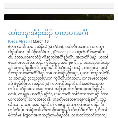
တၢ်တ့ဒုးအိၣ်ထီၣ် ပှၤတဝၢအဂီၢ်
Kieda Alyson
|
March 18
ဖဲလၢ ယၤဒီးယဝၤ, အဲၣ်လဲ(န) (Alan), ပပာ်လီၤပသးလၢ ပကသုး
အိၣ်ဆိးလၢ ဝ့ၢ် ဖံၣ်လဒဲဖံယၤ, (Philadelphia) ဆူထံကီၢ်အတခီတ
ဝာ်, ဒ်သိးယဝၤကထီၣ် ကၠိဆူညါအဂီၢ်န့ၣ်လီၤ. အကတီၢ်ဖဲန့ၣ်, ယတၢ်
ဖံးတၢ်မၤတအိၣ်ဒံးဘၣ်, ကၠိဖိဟံၣ်ဒွဲ အဂီၢ်စ့ၢ်ကီး, မ့ၢ်ပကဘၣ်မၤဒ်လဲၣ်
န့ၣ် ပတသ့ၣ်ညါဘၣ်. ဘၣ်ဖဲမုၢ်အိၣ်ဘှံးအနံၤ တနံၤ, တချုးလၢ ပလဲၤ
ဒံးဘၣ်တၢ်အကတီၢ်ဖိန့ၣ် လၢပတၢ်အိၣ်ဖှိၣ်အပူၤ, ပှၤလၢပသ့ၣ်ညါလိာ်
သးတဂၤန့ၣ် ဒုးသ့ၣ်ညါပှၤလၢ ကၠိဖိလီၤလံၤတဂၤ, လၢအမၤလိတ့ၢ်ဝဲ
ဒၣ် ဖဲဖၠၣ်စိမိၤလၢ အဲၣ်လဲ(န) ကလဲၤထီၣ်န့ၣ်လီၤ. ဒီးအဝဲစံးဘၣ်တဲ
ဘၣ် ပှၤဟံၣ်ဒၢးလၢအပှ့ၤကလံၤအကြၢးအဘၣ်တဒၢးအဂ့ၢ်န့ၣ်လီၤ.
လၢခံ, တချုးပဟးထီၣ် န့ၣ်ဒီး, ပှၤမၤသကိးတၢ်ဒီးယၤတဂၤန့ၣ် ဒ်သိး
ယကဆဲးကျိးစံးကတိၤတၢ်ဒီး ပှၤခရံာ်ဖိအတၢ်ကရၢကရိအဂီၢ်, ဟ့ၣ်
လီၤယၤ ပှၤတဂၤအမံၤန့ၣ်လီၤ. ကစၢ်ယွၤစံးဆၢ ပတၢ်ထုကဖၣ်, ဒီး
ဟ့ၣ်လီၤပှၤ တၢ်ခွဲးတၢ်ယာ်တဖၣ်အကျါန့ၣ် ပာ်ဃုာ်ဒီးဟံၣ်ဒၢး, ဒီးတၢ်
ဖံးတၢ်မၤ ခီဖျိလၢအပှၤကညီတဖၣ်န့ၣ်လီၤ. လၢပတၢ်သုးလီၢ်သုးကျဲ