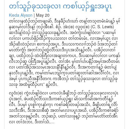
တၢ်သူၣ်ခုသးခုလၢ ကစၢ်ယ့ၣ်ရှူးအပူၤ
Kieda Alyson
|
May 20
တၢ်လၢနထံၣ်ဘၣ်တဖျးမဲာ်, ဒီးနဖီၣ်ဟံးဃာ် တန့ၢ်တသ့တမံၤမံၤန့ၣ် မ့ၢ်
နဆၢမုၢ်လၢ်ဒိးန့ၢ် ဘၣ်အီၤဧါ. စံၣ်. အဲး(စ) လူဝ့း(စ) (C. S. Lewis)
ဆၢဒိးန့ၢ်ဝဲဒၣ် တၢ်သူၣ်ခုသးခုန့ၣ်လီၤ. အဝဲကွဲးပာ်ဖျါဝဲလၢ “ပဆၢမုၢ်
လၢ်လၢ ပကပာ်ဖှိၣ်ထီၣ်က့ၤပသးလၢ တၢ်တမံၤမံၤ, လၢအမ့ၢ်ယွၤ လၢ
အိၣ်ဆိးဝဲဒၣ်လၢ စးကဝၣ်အပူၤ, ဒီးပသးကလၢၢ်ဘၣ်ဝဲ ဒ်အဘၣ်တၢ်
မၤတဲာ်ကွံာ် အတၢ်ဘၣ်ထွဲလိာ်သးဒီးပှၤအသိးန့ၣ်လီၤ. ပအိၣ်လၢတၢ်
ချၢ, ပထံၣ်ဘၣ် ထဲပဲတြီလၢအချၢတကပၤ, ဒီးပဆၢမုၢ်လၢ်လၢ ပကနုာ်
လီၤဘၣ်ဆူ ပဲတြီအပူၤန့ၣ်လီၤ. တၢ်အံၤ မ့ၢ်တၢ်ပာ်ပနီၣ်အမ့ၢ်အတီတမံၤ
လၢ ပတၢ်အိၣ်အသးမၤအသးနီၢ်နီၢ်န့ၣ်လီၤ. ဒီးအကတၢၢ်န့ၣ် ဖဲတၢ်ပျဲ
နုၤလီၤပှၤန့ၣ်ဒီး, ကမ့ၢ်တၢ်မၤဘျါက့ၤပတၢ်ဆူးတၢ်ဆါအလီၢ်လံၤ, လၢ
အမ့ၢ် ပှၤကညီအနီၢ်ဒီတဂၤ ကအီဘၣ် တၢ်သူၣ်ခုသးခုလၢ တၢ်သူၣ်ခု
သးခု အထံမူထီၣ်ပၢၤ” န့ၣ်လီၤ.
လူဝံး(စ) ကွဲးပာ်ဖျါဝဲလၢ ပကလဲၤခီဖျိဘၣ် တၢ်သူၣ်ခုသးခုလၢလၢပှဲၤ
ပှဲၤအဂ့ၢ်, ဖဲပထံၣ်လိာ်သးဒီးကစၢ်ယ့ၣ်ရှူး မဲာ်သကိးမဲာ်အကတီၢ်န့ၣ်
လီၤ. ဒ်ပမ့ၢ် ပှၤစူၢ်က့ၤနာ်က့ၤ ကစၢ်ခရံာ်တဖၣ်အသိး, ခီဖျိပတၢ်ရ့လိာ်
သးဒီးအီၤ, ဒီးအသးစီဆှံ အတၢ်မၤလၢပပူၤအဃိ, ပအိၣ်ဒီးကစၢ်ခရံာ်
အတၢ်သးခုန့ၣ်လီၤ. ဘၣ်ဆၣ်, ပတၢ်သးခုန့ၣ် ဘၣ်တၢ်မၤတံာ်တာ်အီၤ
လၢ တၢ်ဒဲးဘး, ဒီးတၢ်သံ,…