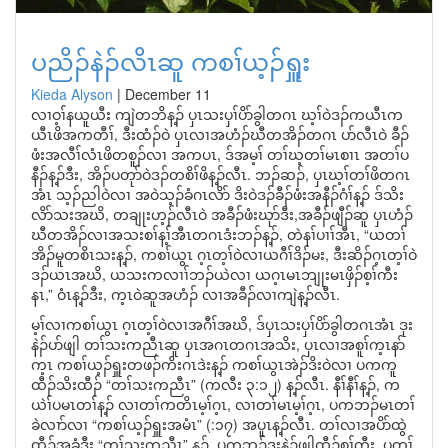
ပညိၣ်နဲၣ်လိၤဆူ ကစၢ်ယ့ၣ်ရှူး
Kieda Alyson
|
December 11
လၢဝ့ၢ်နယူယီး ကျဲတဘိန့ၣ် ပှၤသးပှၢ်ပိာ်ခွါတဂၤ ဃ့ၢ်ဝဲဒၣ်ကယီၤက
ယီၤဖိအကတီၢ်, ဒီးထံၣ်ဝဲ ပှၤလၢအဟံၣ်ဃီတအိၣ်တဂၤ ပာ်လီၤဝဲ ခီၣ်
ဖံးအလီၢ်လံၤဖိတစူၣ်လၢ အကပၤ, ဒ်အမ့ၢ် တၢ်ဃ့တၢ်မၤစၢၤ အတၢ်ပ
နီၣ်န့ၣ်ဒီး, အိၣ်ပတုာ်ဝဲဒၣ်တစိၢ်ဖိန့ၣ်လီၤ. ဘၣ်ဆၣ်, ပှၤဃ့ၢ်တၢ်ဖိတဂၤ
အံၤ သ့ၣ်ညါဝဲလၢ အဝဲသ့ၣ်ခံဂၤလိာ် ဒိးဝဲဒၣ်ခီၣ်ဖံးအနီၣ်ဂံၢ်န့ၣ် ဒ်သိး
လိာ်သးအဃိ, တချုးဟ့ၣ်လီၤဝဲ အခီၣ်ဖံးဃုာ်ဒီး,အခီၣ်ဖျီၣ်ဆူ ပှၤဟံၣ်
ဃီတအိၣ်လၢအသးစၢ်န့ၢ်အီၤတဂၤဒံးဘၣ်န့ၣ်, တဲနၢ်ပၢၢ်အီၤ, “ယတၢ်
အိၣ်မူတစိၤသးန့ၣ်, ကစၢ်ယွၤ ဂ့ၤတ့ၢ်ဝဲလၢယဂီၢ်ဒိၣ်မး, ဒီးဆိၣ်ဂ့ၤတ့ၢ်ဝဲ
ဒၣ်ယၤအဃိ, ယသးကလၢၢ်ဘၣ်ယဲလၢ ယဂ့ၤမၤဘျုးမၤဖှိၣ်စ့ၢ်ကီး
နၤ,” ဝံၤန့ၣ်ဒီး, က့ၤဝဲဆူအဟံၣ် လၢအခီၣ်လၢကျဲန့ၣ်လီၤ.
မ့ၢ်လၢကစၢ်ယွၤ ဂ့ၤတ့ၢ်ဝဲလၢအဂီၢ်အဃိ, ဒ်ပှၤသးပှၢ်ပိာ်ခွါတဂၤအံၤ ဒုး
နဲၣ်ပာ်ဖျါ တၢ်သးကညီၤဆူ ပှၤအဂၤတဂၤအသိး, ပှၤလၢအစူၢ်က့ၤနာ်
က့ၤ ကစၢ်ယ့ၣ်ရှူးတဖၣ်ကိးဂၤဒဲးန့ၣ် ကစၢ်ယွၤအဲၣ်ဒိးဝဲလၢ ပကကူ
ထီၣ်သိးထီၣ် “တၢ်သးကညီၤ” (ကလီး ၃:၁၂) န့ၣ်လီၤ. နီၢ်နီၢ်န့ၣ်, က
ယဲၢ်ပမၤတၢ်န့ၣ် လၢတၢ်ကတိၤမ့ၢ်ဂ့ၤ, လၢတၢ်မၤမ့ၢ်ဂ့ၤ, ပကဘၣ်မၤတၢ်
ခဲလၢာ်လၢ “ကစၢ်ယ့ၣ်ရှူးအမံၤ” (:၁၇) အပူၤန့ၣ်လီၤ. တၢ်လၢအပိာ်ထွဲ
ထီၣ်အခံဒီး “တၢ်သးကညီၤ” န့ၣ်, ပကဘၣ်ဒုးနဲၣ်ဖျါထီၣ်စ့ၢ်ကီး, ပတၢ်