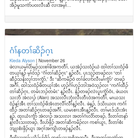
အိၣ်မူသကဲာ်ပဝးလီၤဆီ လၢအမ့ၢ်…
ဂံၢ်နတၢ်ဆိၣ်ဂ့ၤ
Kieda Alyson
|
November 26
ဖဲလၢယမ့ၢ်ပိာ်မုၣ်သးစၢ်ဖိအကတီၢ်, ယအဲၣ်သးဝံၣ်ယဲ ထါတၢ်သးဝံၣ်ဖိ
တယုၢ်န့ၣ် မ့ၢ်ဝဲဒၣ် “ဂံၢ်တၢ်ဆိၣ်ဂ့ၤ” န့ၣ်လီၤ. ပှၤသ့ၣ်တဖၣ်လၢ “တၢ်
ဆီၣ်သနံးလုၢ်ဘၢကွံာ်,” ဒီး “ဆိကမိၣ်ဝဲ တၢ်ခဲလၢာ်လီၤမၢ်ကွံာ်” တဖၣ်
အဂီၢ်, ထါသးဝံၣ်ဖိတယုၢ်အံၤ ဟ့ၣ်ဂံၢ်ဟ့ၣ်ဘါအဝဲသ့ၣ်လၢ “ကဂံၢ်ထီၣ်
တၢ်ဆိၣ်ဂ့ၤ, တမံၤဘၣ်တမံၤ” န့ၣ်လီၤ. နံၣ်တဖၣ်လဲၤပူၤကွံာ်ဝံၤ, ဖဲယဝၤ
သးဘိ အဲလၢၣ် (Alan) အသးလီၤဘှံးလီၤတီၤဝဲအကတီၢ်, မၢယသး
ဝံၣ်န့ၢ်အီၤ တၢ်သးဝံၣ်ဖိအံၤတလီၢ်လီၢ်န့ၣ်လီၤ. ဖဲန့ၣ်, ဒ်သိးယဝၤ ကဂံၢ်
ထီၣ် အတၢ်ဆိၣ်ဂ့ၤတဖၣ်အဂီၢ်, ယမၤစၢၤအီၤန့ၣ်လီၤ. တၢ်မၤဒ်သိးအံၤ
န့ၣ်, ထုးယံၤကွံာ် အဲလၢၣ် အသးလၢ အတၢ်ဂဲၤလိာ်တဖၣ်, ဒီးတၢ်တနာ်
န့ၢ်လီၤသးတဖၣ်, ဒီးပာ်ဖှိၣ် အတၢ်ဆိကမိၣ်လၢ ကစၢ်ယွၤ, ဒီးတၢ်စံး
ဘျုးစံးဖှိၣ်ယွၤ အဂ့ၢ်အကျိၤတဖၣ်န့ၣ်လီၤ.
ခီဖျိလၢတၢ်ပညိၣ်ပာ်ဖှိၣ် ကစၢ်ယွၤအစိအကမီၤ, ဒီးအတၢ်ကတဲာ်က