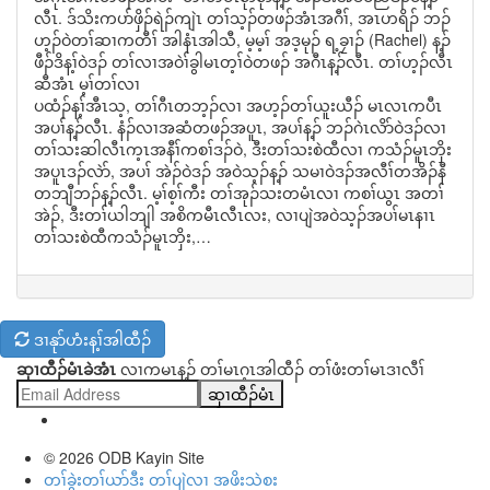
လီၤ. ဒ်သိးကပာ်ဖှိၣ်ရဲၣ်ကျဲၤ တၢ်သ့ၣ်တဖၣ်အံၤအဂီၢ်, အၤဟရိၣ် ဘၣ်
ဟ့ၣ်ဝဲတၢ်ဆၢကတီၢ် အါနံၤအါသီ, မ့မ့ၢ် အဒ့မုၣ် ရ့ခၠၢၣ် (Rachel) န့ၣ်
ဖီၣ်ဒိန့ၢ်ဝဲဒၣ် တၢ်လၢအဝဲၢ်ခွါမၤတ့ၢ်ဝဲတဖၣ် အဂီၤန့ၣ်လီၤ. တၢ်ဟ့ၣ်လီၤ
ဆီအံၤ မ့ၢ်တၢ်လၢ
ပထံၣ်န့ၢ်အီၤသ့, တၢ်ဂီၤတဘ့ၣ်လၢ အဟ့ၣ်တၢ်ယူးယီၣ် မၤလၤကပီၤ
အပၢ်န့ၣ်လီၤ. နံၣ်လၢအဆံတဖၣ်အပူၤ, အပၢ်န့ၣ် ဘၣ်ဂဲၤလိာ်ဝဲဒၣ်လၢ
တၢ်သးဆါလီၤက့ၤအနီၢ်ကစၢ်ဒၣ်ဝဲ, ဒီးတၢ်သးစဲထီလၢ ကသံၣ်မူၤဘှိး
အပူၤဒၣ်လဲာ်, အပၢ် အဲၣ်ဝဲဒၣ် အဝဲသ့ၣ်န့ၣ် သမၢဝဲဒၣ်အလီၢ်တအိၣ်နီ
တဘျီဘၣ်န့ၣ်လီၤ. မ့ၢ်စ့ၢ်ကီး တၢ်အုၣ်သးတမံၤလၢ ကစၢ်ယွၤ အတၢ်
အဲၣ်, ဒီးတၢ်ယါဘျါ အစိကမီၤလီၤလး, လၢပျဲအဝဲသ့ၣ်အပၢ်မၤနၢၤ
တၢ်သးစဲထီကသံၣ်မူၤဘှိး,…
ဒၢနုာ်ဟံးန့ၢ်အါထီၣ်
ဆှၢထီၣ်မံၤခဲအံၤ
လၢကမၤန့ၣ် တၢ်မၤဂ့ၤအါထီၣ် တၢ်ဖံးတၢ်မၤဒၢလီၢ်
ဆှၢထီၣ်မံၤ
© 2026
ODB Kayin Site
တၢ်ခွဲးတၢ်ယာ်ဒီး တၢ်ပျဲလၢ အဖိးသဲစး