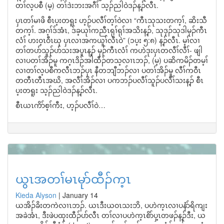
တၢ်လ့ပစီ (မ့) တၢ်ဒဲးဘးအဂီၢ် သ့ၣ်ညါဝဲဒၣ်န့ၣ်လီၤ.
ပှၤတၢ်မၢဖိ စီၤပ့းတရူး ဟ့ၣ်ပလီၢ်တ့ၢ်ဝဲလၢ “ကီၤသုသးတက့ၢ်, ဆိးသီ
တက့ၢ်. အဂ့ၢ်ဒ်အံၤ, ဒ်ခ့ယုၢ်ကညီၤရုၢ်ရုၢ်အသိးန့ၣ်, သုဒုၣ်သုဒါမုၣ်ကီၤ
လံၢ် ဟးဝ့ၤဝီၤဃု ပှၤလၢအကယူၢ်လီၤဝဲ” (၁ပ့း ၅:၈) န့ၣ်လီၤ. မ့ၢ်လၢ
တၢ်တပာ်သူၣ်ပာ်သးအပူၤန့ၣ် မုၣ်ကီၤလံၢ် ကဟဲဒုးပှၤတလီၢ်လီၢ်- ဖျါ
လၢပတၢ်အိၣ်မူ ကဂ့ၤဒိၣ်အါထီၣ်တသ့လၢၤဘၣ်, (မ့) ပဆိကမိၣ်တမ့ၢ်
လၢတၢ်လ့ပစီကလီၤဘၣ်ပှၤ နီတဘျီဘၣ်လၢ ပတၢ်အိၣ်မူ လီၢ်ကဝီၤ
တတီၤတီၤအဃိ, အလီၢ်အိၣ်လၢ ပကဘၣ်ပလီၢ်သူၣ်ပလီၢ်သးန့ၣ် စီၤ
ပ့းတရူး သ့ၣ်ညါဝဲဒၣ်န့ၣ်လီၤ.
စီၤယၤကိာ်စ့ၢ်ကီး, ဟ့ၣ်ပလီၢ်ဝဲ…
ယွၤအတၢ်မၤမုာ်ထီၣ်က့ၤ
Kieda Alyson
|
January 14
ယအိၣ်ခိးတကဲလၢၤဘၣ်. ယၤဒီးယဝၤသးဘိ, ပဟဲက့ၤလၢပနံာ်ရိကျး
အခဲအံၤ, ဒီးဖဲပထုးထီၣ်ပာ်လီၤ တၢ်လၢပဟဲက့ၤစိာ်ပှ့ၤတဖၣ်န့ၣ်ဒီး, ယ