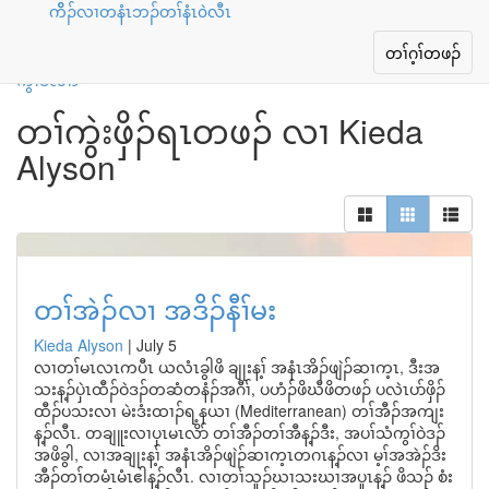
ကိိၣ်လၢတနံၤဘၣ်တၢ်နံၤ၀ဲလီၤ
ပပှၤကွဲးတၢ်တဖၣ်
Toggle
တၢ်ဂ့ၢ်တဖၣ်
navigation
ကွၢ်ခဲလၢာ်
တၢ်ကွဲးဖှိၣ်ရၤတဖၣ် လၢ
Kieda
Alyson
တၢ်အဲၣ်လၢ အဒိၣ်နီၢ်မး
Kieda Alyson
|
July 5
လၢတၢ်မၤလၤကပီၤ ယလံၤခွါဖိ ချုးန့ၢ် အနံၤအိၣ်ဖျဲၣ်ဆၢက့ၤ, ဒီးအ
သးန့ၣ်ပှဲၤထီၣ်ဝဲဒၣ်တဆံတနံၣ်အဂီၢ်, ပဟံၣ်ဖိဃီဖိတဖၣ် ပလဲၤပာ်ဖှိၣ်
ထီၣ်ပသးလၢ မဲးဒံးထၢၣ်ရ့နယၢ (Mediterranean) တၢ်အီၣ်အကျး
န့ၣ်လီၤ. တချူးလၢပှၤမၤလိာ် တၢ်အီၣ်တၢ်အီန့ၣ်ဒီး, အပၢ်သံကွၢ်ဝဲဒၣ်
အဖိခွါ, လၢအချုးန့ၢ် အနံၤအိၣ်ဖျဲၣ်ဆၢက့ၤတဂၤန့ၣ်လၢ မ့ၢ်အအဲၣ်ဒိး
အီၣ်တၢ်တမံၤမံၤဧါန့ၣ်လီၤ. လၢတၢ်သူၣ်ဃၢသးဃၢအပူၤန့ၣ် ဖိသၣ် စံး