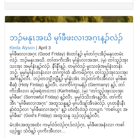
ဘၣ်မနုၤအဃိ မုၢ်ဖီဖးလၢအဂ့ၤန့ၣ်လဲၣ်
Kieda Alyson
|
April 3
မုၢ်ဖီဖးလၢအဂ့ၤ (Good Friday) စံးတၢ်န့ၣ် မ့ၢ်တၢ်ဂ့ၤအိၣ်မနုၤတမံၤ
လဲၣ်. ဘၣ်မနုၤအဃိ, တၢ်တကိးအီၤ မုၢ်နံၤလၢအအၢ, (မ့) တၢ်သူၣ်အုး
သးအုး အမုၢ်နံၤန့ၣ်လဲၣ်. နီၢ်နီၢ်န့ၣ်, တမ့ၢ်ဝဲဒၣ် မူးသးဖှံအမုၢ်နံၤတနံၤ
ဘၣ်. မ့မ့ၢ်မုၢ်နံၤတနံၤလၢ တၢ်ကွၢ်ထံ ဆိကမိၣ်က့ၤ တၢ်သူၣ်အုးသးအုး
အဂီၢ်န့ၣ်လီၤ. ဘၣ်တဘျီဘျီန့ၣ် မုၢ်နံၤအံၤ ဘၣ်တၢ်ကိးအီၤလၢ မုၢ်ဖီဖး
စီဆှံ (Holy Firday) န့ၣ်လီၤ. လၢကီၢ်ကၠၢမနံၣ် (Germany) န့ၣ်, တၢ်
ကိးအီၤလၢ ခၣ်ဖရဲတး(က) (Karfreitag), (မ့) “တၢ်သူၣ်အုးသးအုး
မုၢ်ဖီဖး” (Sorrowful Friday) န့ၣ်လီၤ. မ့မ့ၢ်ဒ်သိးအံၤန့ၣ်ဒီး, တၢ်ကိး
အီၤ “မုၢ်ဖီဖးလၢအဂ့ၤ” အထူသနူန့ၣ် မ့ၢ်ပဒိးန့ၢ်အီၤဖဲလဲၣ်. ပှၤတနီၤနီၤ
နာ်ဝဲဒၣ်လၢ “မုၢ်ဖီဖးလၢအဂ့ၤ” န့ၣ် ဟဲလီၤဝဲဒၣ် လၢပျၢၤ “ကစၢ်ယွၤ အ
မုၢ်ဖီဖး” (God's Friday) အထူသနူ သ့ၣ်သ့ၣ်န့ၣ်လီၤ.
မံၤအံၤအထူအထံး ကမ့ၢ်ဝဲဒ်လဲၣ်ဂ့ၤဒ်လဲၣ်ဂ့ၤ, မုၢ်ဖီဖးအနံၤလၢ ကစၢ်
ယ့ၣ်ရှူး သံဝဲန့ၣ် ပှၤကိးအီၤလၢ…