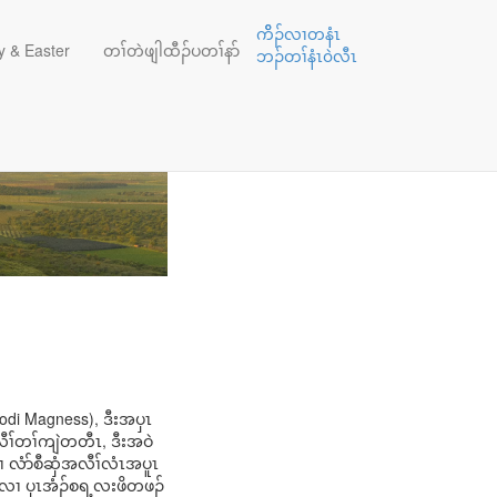
ကိိၣ်လၢတနံၤ
 & Easter
တၢ်တဲဖျါထီၣ်ပတၢ်နာ်
ဘၣ်တၢ်နံၤ၀ဲလီၤ
Jodi Magness), ဒီးအပှၤ
ီၢ်တၢ်ကျဲတတီၤ, ဒီးအဝဲ
ၢ လံာ်စီဆှံအလီၢ်လံၤအပူၤ
လၤလၢ ပှၤအံၣ်စရ့လးဖိတဖၣ်