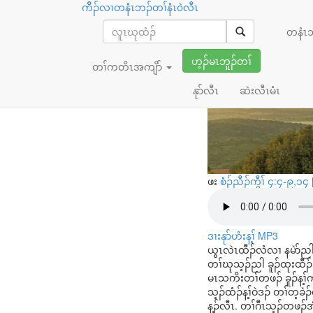
ကိိၣ်လၢတနံၤဘၣ်တၢ်နံၤ၀ဲလီၤ
ယွၤအတၢ်တဲ
တနံၤ
နီ
ဟ့ၣ်မၤဘူၣ်တၢ်
တၢ်ကတိၤအကျိာ်
နုာ်လီၤ
ဆဲးလီၤမံၤ
ဖး
စံၣ်ညီၣ်ကွီၢ် ၄:၄-၉,၁၄
ဒၢးနုာ်ဟံးန့ၢ် MP3
ယွၤလဲၤထီၣ်လံလၢ နမဲာ်ညါ
တၢ်ဃုသ့ၣ်ညါ ခူၣ်ထုးထီၣ်
မၤသကိးတၢ်တဖၣ် ခူၣ်န့ၢ်
သ့ၣ်ထံၣ်န့ၢ်ဝဲဒၣ် တၢ်တ့
န့ၣ်လီၤ. တၢ်ဂီၤသ့ၣ်တဖၣ်