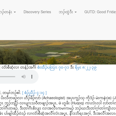
August 6, 2026
ပူ တၢ်အဂ့ၢ်အကျိၤတ
ဘၣ်တနံၤ
Discovery Series
ဘၣ်ထွဲဒီး
GUTD: Good Friday
|
လံာ်စီဆှံလၢ တနံၣ်အဂီၢ်
စံးထီၣ်ပတြၢၤ ၇၀-၇၁
ဒီး
ရိမ့ၤ ၈:၂၂-၃၉
, တမ့ၢ်ဘၣ်ဧါ.
[ စံၣ်ညီၣ် ၄:၁၄ ]
 ပိးလီတဖၣ်လၢ ဟီၣ်ခိၣ်လာ် (Achaeologist) အပှၤကူၣ်သ့ ကၠိဒံၣ် မဲးကနဲး(စ) (
က့ၤ ဘူၣ်ဘျီၣ် လၢပျၢၤသဝီတဖျၢၣ်အပူၤ, ဖဲ ဟူခိး (Huqoq) ကၤလံၤလါ လာ်တၢ်လ
ခဲၣ်တၢ်ဂီၤတဖၣ်, ဒီးတၢ်ဂီၤစိးပျၤ လၢအလီၤကမၢကမၣ် ဘၣ်ဃးဒီးတၢ်ဂ့ၢ်တၢ်ကျိၤလ
အံၤ ပာ်ဖျါထီၣ်ဝဲဒၣ် လၢလံာ်စီဆှံအလီၢ်လံၤအပူၤ, နီၢ်ဒဘိရၤအဂ့ၢ်, ဒီးအလီၢ်အ