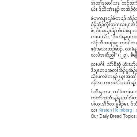
အတၢ်ဒုးတၢ်ယၤ, ဘၣ်ဃးဒီး
ဃိၤ ဒ်သိးအံၤန့ၣ် တအိၣ်ဝဲ
ဖဲပှၤကနၤဧၣ်ဖိတဖၣ် ဆီၣ်ဘ
စံၣ်ညီၣ်ကွီၢ်တဂၤလၢပှၤအံၣ
ဖိ, ဒီးအသုးခိၣ် စီၤစံစရ
တၢ်မၤလိာ်, “ဒီးဟံးန့ၢ်ပှၤ
သံၣ်ဘိတဖၣ်ဆူ ကစၢၢ်တၤဘိၢ
ဖျဲးအသးဘၣ်ဆၣ်, လၢခံန့ၣ
လးဖိအမဲာ်ညါ” (:၂၃), ခီဖ
လၢပဂီၢ်, လံာ်စီဆှံ ဟံးဃာ
ဒီးပှၤတဖုအတၢ်အိၣ်မူအိၣ်ဂဲ
သိးပကဒိကနၣ် ယွၤအတၢ်မၤလိ
ဒၣ်လၢ ကကတဲာ်ကတီၤန့ၢ် တၢ
ဒ်သိးနကမၤ တၢ်ဖံးတၢ်မၤ
ကတဲာ်ကတီၤန့ၢ်နၤတၢ်ဂံၢ်တၢ
ပၢ်ယွၤအိၣ်လၢမူခိၣ်ဧၢ, ဒ
လၢ
Kirsten Holmberg
|
Our Daily Bread Topics: