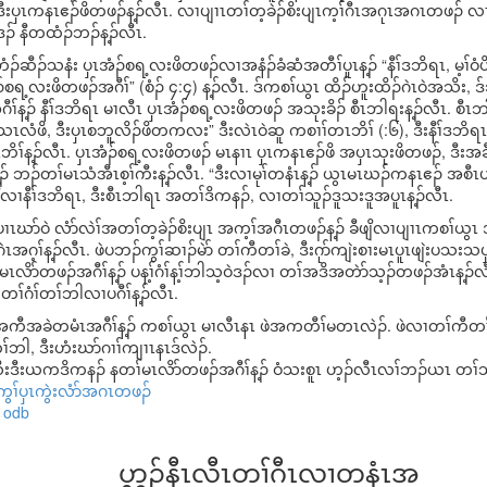
ပှၤကနၤဧၣ်ဖိတဖၣ်န့ၣ်လီၤ. လၢပျၢၤတၢ်တ့ခဲၣ်စိးပျၤက့ၢ်ဂီၤအဂုၤအဂၤတဖၣ် လၢအ
ဒၣ် နီတထံၣ်ဘၣ်န့ၣ်လီၤ.
ံၣ်ဆီၣ်သနံး ပှၤအံၣ်စရ့လးဖိတဖၣ်လၢအနံၣ်ခံဆံအတီၢ်ပူၤန့ၣ် “နီၢ်ဒဘိရၤ, မ့ၢ်ဝ
်စရ့လးဖိတဖၣ်အဂီၢ်” (စံၣ် ၄:၄) န့ၣ်လီၤ. ဒ်ကစၢ်ယွၤ ထိၣ်ဟူးထိၣ်ဂဲၤဝဲအသိး, 
ၤအဂီၢ်န့ၣ် နီၢ်ဒဘိရၤ မၢလီၤ ပှၤအံၣ်စရ့လးဖိတဖၣ် အသုးခိၣ် စီၤဘါရးန့ၣ်လီၤ. စ
နးသၤလံဖိ, ဒီးပှၤစဘူလိၣ်ဖိတကလး” ဒီးလဲၤဝဲဆူ ကစၢၢ်တၤဘိၢ် (:၆), ဒီးနီၢ်ဒဘိရၤ ကွဲ
်န့ၣ်လီၤ. ပှၤအံၣ်စရ့လးဖိတဖၣ် မၤနၢၤ ပှၤကနၤဧၣ်ဖိ အပှၤသုးဖိတဖၣ်, ဒီးအခီၣ်ထ
် ဘၣ်တၢ်မၤသံအီၤစ့ၢ်ကီးန့ၣ်လီၤ. “ဒီးလၢမုၢ်တနံၤန့ၣ် ယွၤမၤဃၣ်ကနၤဧၣ် အစီ
ျိလၢနီၢ်ဒဘိရၤ, ဒီးစီၤဘါရၤ အတၢ်ဒိကနၣ်, လၢတၢ်သူၣ်ဒူသးဒူအပူၤန့ၣ်လီၤ.
်ပၢၤဃာ်ဝဲ လံာ်လဲၢ်အတၢ်တ့ခဲၣ်စိးပျၤ အက့ၢ်အဂီၤတဖၣ်န့ၣ် ခီဖျိလၢပျၢၤကစၢ်ယွၤ အ
ၤအဂ့ၢ်န့ၣ်လီၤ. ဖဲပဘၣ်ကွၢ်ဆၢၣ်မဲာ် တၢ်ကီတၢ်ခဲ, ဒီးဂုာ်ကျဲးစၢးမၤပူၤဖျဲးပသးသပှ
ာ်တဖၣ်အဂီၢ်န့ၣ် ပန့ၢ်ဂံၢ်န့ၢ်ဘါသ့ဝဲဒၣ်လၢ တၢ်အဒိအတဲာ်သ့ၣ်တဖၣ်အံၤန့ၣ်လီၤ
်ဂံၢ်တၢ်ဘါလၢပဂီၢ်န့ၣ်လီၤ.
အကီအခဲတမံၤအဂီၢ်န့ၣ် ကစၢ်ယွၤ မၢလီၤနၤ ဖဲအကတီၢ်မတၤလဲၣ်. ဖဲလၢတၢ်ကီတၢ်
်ဘါ, ဒီးဟံးဃာ်ဂၢၢ်ကျၢၤနၤဒ်လဲၣ်.
်သိးဒီးယကဒိကနၣ် နတၢ်မၤလိာ်တဖၣ်အဂီၢ်န့ၣ် ဝံသးစူၤ ဟ့ၣ်လီၤလၢ်ဘၣ်ယၤ တၢ်သူ
ကွၢ်ပှၤကွဲးလံာ်အဂၤတဖၣ်
odb
ဟ့ၣ်နီၤလီၤတၢ်ဂီၤလၢတနံၤအ