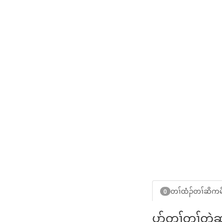
တၢ်ထံၣ်တၢ်ဆိကမ
0
ပာ်တ့ၢ်တၢ်တ