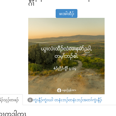
ဂီၢ်
ဖးအါထီၣ်
ိၣ်သ့ၣ်တဖၣ်
ကွဲးနီၣ်ကွဲးဃါ တနံၤဘၣ်တနံၤဘၣ်အတၢ်ကွဲးနီၣ်
0
ဲဆၢကဒါက့ၤ