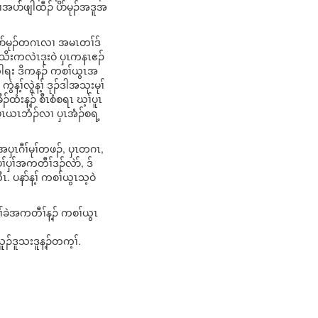
ပာ်ဖျါထီၣ် ပိာ်မုၣ်အဒူအ
ံပိာ်မုၣ်တဂၤလၢ အမၤတၢ်ဒ်
ဒ်သိးကလဲၤဒုးဝဲ ပှၤကနၤဧၣ်
ီၤဘါရး ဒိကနၣ် ကစၢ်ယွၤအ
န့ၢ်လွဲန့ၢ် ဒုၣ်ဒါအသုးမုၢ်
ံးန့ၣ် စီၤစံစရၤ ဃ့ၢ်ပူၤ
ၤပၤယၤဘံၣ်လၢ ပှၤအံၣ်စရ့
ပှၤဂီၢ်မုၢ်တဖၣ်, ပှၤတဂၤ,
ၢ်ပှၢ်အကတီၢ်ဒၣ်လဲာ်, ဒ်
. ပနာ်န့ၢ် ကစၢ်ယွၤသ့ဝဲ
ခဲအကတီၢ်န့ၣ် ကစၢ်ယွၤ
ၣ်ဒူသးဒူန့ၣ်တက့ၢ်.