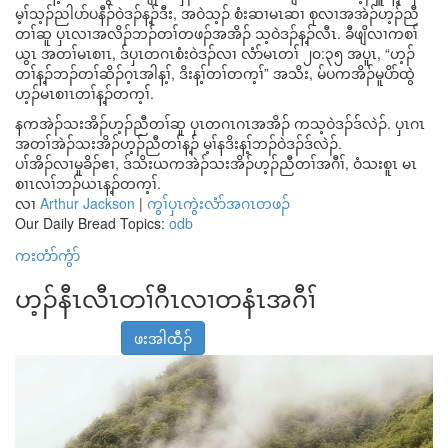
မ့ၢ်သ့ၣ်ညါပာ်ပနီၣ်ဝဲဒၣ်န့ၣ်ဒီး, အဝဲသ့ၣ် စံးဆၢမၤဆၢ စုလၢအအဲၣ်ဟ့ၣ်ညီ
တၢ်ဆူ ပှၤလၢအလိၣ်ဘၣ်တၢ်တဖၣ်အအိၣ် သ့ဝဲဒၣ်န့ၣ်လီၤ. ခီဖျိလၢကစၢ်
ယွၤ အတၢ်မၤစၢၤ, ဒ်ပှၤတဂၤစံးဝဲဒၣ်လၢ လံာ်မၤတၢ် ၂၀:၃၅ အပူၤ, “ဟ့ၣ်
တၢ်န့ၣ်ဘၣ်တၢ်ဆိၣ်ဂ့ၤအါန့ၢ်, ဒိးန့ၢ်တၢ်တက့ၢ်” အသိး, မ်ပကအိၣ်မူပိာ်ထွဲ
ဟ့ၣ်မၤစၢၤတၢ်န့ၣ်တက့ၢ်.
နကအဲၣ်သးအိၣ်ဟ့ၣ်ညီတၢ်ဆူ ပှၤတဂၤဂၤအအိၣ် ကသ့ဝဲဒၣ်ဒ်လဲၣ်. ပှၤဂၤ
အတၢ်အဲၣ်သးအိၣ်ဟ့ၣ်ညီတၢ်န့ၣ် မ့ၢ်နဒိးန့ၢ်ဘၣ်ဝဲဒၣ်ဒ်လဲၣ်.
ပၢ်အိၣ်လၢမူခိၣ်ဧၢ, ဒ်သိးယကအဲၣ်သးအိၣ်ဟ့ၣ်ညီတၢ်အဂီၢ်, ဝံသးစူၤ မၤ
စၢၤလၢ်ဘၣ်ယၤန့ၣ်တက့ၢ်.
လၢ
Arthur Jackson
|
ကွၢ်ပှၤကွဲးလံာ်အဂၤတဖၣ်
Our Daily Bread Topics:
odb
ကးတံာ်ကွံာ်
ဟ့ၣ်နီၤလီၤတၢ်ဂီၤလၢတနံၤအဂီၢ်
ဖးအါထီၣ်