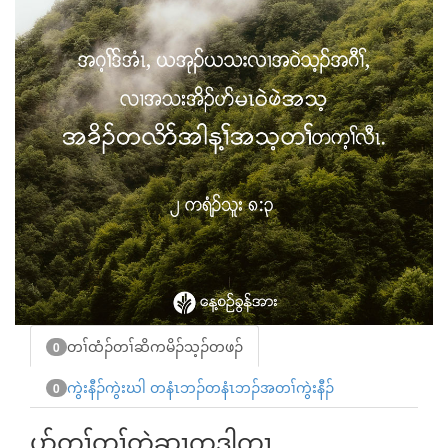
တၢ်ထံၣ်တၢ်ဆိကမိၣ်သ့ၣ်တဖၣ်
0
ကွဲးနီၣ်ကွဲးဃါ တနံၤဘၣ်တနံၤဘၣ်အတၢ်ကွဲးနီၣ်
0
ပာ်တ့ၢ်တၢ်တဲဆၢကဒါက့ၤ