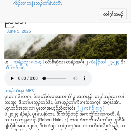
ကိိၣ်လၢတနံၤဘၣ်တၢ်နံၤ၀ဲလီၤ
တၢ်ဟ့ၣ်လီၤဆီ လၢအမ့ၢ်တၢ်ဟ့ၣ်
Toggle
တၢ်ဂ့ၢ်တဖၣ်
ညီတၢ်
navigation
June 5, 2025
ဖး
၂ ကရံၣ်သူး ၈:၁-၇
|
လံာ်စီဆှံလၢ တနံၣ်အဂီၢ်
၂ ကွဲးနီၣ်တၢ် ၂၃-၂၄
ဒီး
ယိၤဟၣ် ၁၅
ဒၢးနုာ်ဟံးန့ၢ် MP3
ပှၤတဂၤဒီၤတဂၤ, ဒ်အတိာ်ဝဲလၢအသးကံၢ်ပူၤအသိးန့ၣ်, တမ့ၢ်ဘၣ်လၢ တၢ်
သးအုး, ဒီးတၢ်မၤဆူၣ်ဘၣ်ဒီး, မ်အဟ့ၣ်တၢ်ကိးဂၤဒဲးတက့ၢ်. အဂ့ၢ်ဒ်အံၤ,
ယွၤဘၣ်အသးလၢ ပှၤလၢအဟ့ၣ်ညီတၢ်လီၤ.
[ ၂ ကရံၣ် ၉:၇ ]
ဖဲ ၂၀၂၄ နံၣ်န့ၣ်, ပှၤမၤပနံာ်ကၤ, ဒီးကဲဒိၣ်ဝဲဒၣ် အကကွဲၢ်လၢအကထိ, ရီ
ဘၢး ဟ့ ကၠူနယၢၣ် (Robert Hale Jr.) တဂၤ စံးကတိၤလီၤတၢ်ဆူ ဖၠၣ်စိမိၤ
ဖျိကၠိဖိ အဂၤ ၁၂၀၀, ဒီးစံးဝဲဒၣ် “တၢ်ဂုာ်ကျဲးစၢၤ အကတီၢ်ဒ်သိးအံၤန့ၣ်, သ