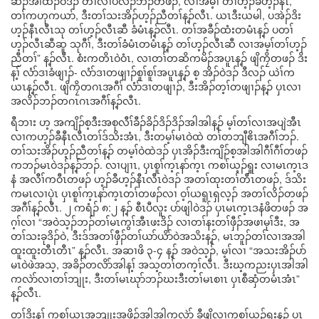
ဆၣ်အါထီၣ်ဝဲဒၣ် တၢ်လၢပလိၣ်ဘၣ်တဖၣ်, လၢအမ့ၢ် တၢ်ဟ့ၣ်ခီဟ့ၣ်နီၤ,
တၢ်ကဟုကယာ်, ဒီးတၢ်သးအိၣ်ဟ့ၣ်ညီတၢ်န့ၣ်လီၤ. ယၤဒီးယမါ, ပအဲၣ်ဒိး
ဟ့ၣ်နီၤလီၤသု တၢ်ဟ့ၣ်လီၤဆီ ခံမံၤန့ၣ်လီၤ. တၢ်အခီၣ်ထံးတမံၤန့ၣ် ပတၢ်
ဟ့ၣ်လီၤဆီဆူ သုဂီၢ်, ဒီးတၢ်ခံမံၤတမံၤန့ၣ် တၢ်ဟ့ၣ်လီၤဆီ လၢအမ့ၢ်တၢ်ဟ့ၣ်
ညီတၢ်” န့ၣ်လီၤ. စံးကတိၤဝဲဝံၤ, လၢတၢ်တဆိကမိၣ်အပူၤန့ၣ် ဖျိကၠိတဖၣ် ဒိး
န့ၢ် လံာ်ဒၢခံဖျၢၣ်- လံာ်ဒၢတဖျၢၣ်စူၢ်စူၢ်အပူၤန့ၣ် စ့ အိၣ်ဝဲဒၣ် ဒီလၣ် ယဲၢ်က
ယၤန့ၣ်လီၤ. ဖျိကၠိတဂၤအဂီၢ် လံာ်ဒၢတဖျၢၣ်, ဒီးအိၣ်တ့ၢ်တဖျၢၣ်န့ၣ် ပှၤလၢ
အလိၣ်ဘၣ်တဂၤဂၤအဂီၢ်န့ၣ်လီၤ.
ရီဘၢး ဟ့ အကျိၣ်စ့ဒီးအစုလီၢ်ခီၣ်ခိၣ်ဒိၣ်ဒိၣ်အါအါန့ၣ် မ့ၢ်တၢ်လၢအပျဲအီၤ
လၢကဟ့ၣ်ခီနီၤလီၤတၢ်ဒ်သိးအံၤ, ဒီးတမ့ၢ်မၤဝဲထဲ တၢ်တဘျီဧိၤအဂီၢ်ဘၣ်.
တၢ်သးအိၣ်ဟ့ၣ်ညီတၢ်န့ၣ် တမ့ၢ်ဝဲထဲဒၣ် ပှၤအိၣ်ဒီးကျိၣ်စ့အါအါဂီၢ်ဂီၢ်တဖၣ်
ကဘၣ်မၤဝဲဒၣ်န့ၣ်ဘၣ်. လၢပျၢၤ, ပှၤစူၢ်က့ၤနာ်က့ၤ ကစၢ်ယ့ၣ်ရှူး လၢမၤက့ၤဒ
နံ အလီၢ်ကဝီၤတဖၣ် ဟ့ၣ်ခီဟ့ၣ်နီၤလီၤဝဲဒၣ် အတၢ်ထုးတၢ်တီၤတဖၣ်, ဒ်သိး
ကမၤလၢပှဲၤ ပှၤစူၢ်က့ၤနာ်က့ၤတၢ်တဖၣ်လၢ ဝ့ၢ်ယရူၤရှလ့ၣ် အတၢ်လိၣ်တဖၣ်
အဂီၢ်န့ၣ်လီၤ. ၂ ကရံၣ် ၈:၂ န့ၣ် စီၤပီလူး ပာ်ဖျါဝဲဒၣ် ပှၤမၤက့ၤဒနံဖိတဖၣ် အ
ဂ့ၢ်လၢ “အဝဲသ့ၣ်ဘၣ်တၢ်မၤကွၢ်အီၤဖးဒိၣ် လၢတၢ်နးတၢ်ဖှီၣ်အဖၢမုၢ်ဒီး, အ
တၢ်သးခုဒိၣ်ဝဲ, ဒီးဒ်အတၢ်ဖှီၣ်တၢ်ယာ်ယိာ်ဝဲအသိးန့ၣ်, မၤဘူၣ်တၢ်လၢအအါ
ထူးထူးတီၤတီၤ” န့ၣ်လီၤ. အဆၢဖိ ၃-၄ န့ၣ် အဝဲသ့ၣ်, မ့ၢ်လၢ “အသးအိၣ်ပာ်
မၤဝဲဖဲအသ့, အခိၣ်တလိာ်အါန့ၢ် အသ့တၢ်တက့ၢ်လီၤ. ဒီးဃ့ကညးပှၤအါအါ
ကလဲာ်လၢတၢ်ဘျုး, ဒီးတၢ်မၤဃုာ်ဘၣ်ဃးဒီးတၢ်မၤစၢၤ ပှၤစီဆှံတမံၤအံၤ”
န့ၣ်လီၤ.
တၢ်ဒိးန့ၢ် ကစၢ်ယွၤအဘျုးအဖှိၣ်အါအါကလဲာ် ခီဖျိလၢကစၢ်ယ့ၣ်ရှူးန့ၣ် ပှၤ