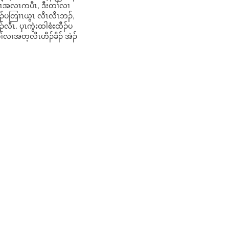
်ယွၤအလၤကပီၤ, ဒီးတၢ်လၢ
ထီၣ်ပတြၢၤယွၤ လိၤလိၤဘၣ်,
ီၤ. ပှၤကွဲးထါစံးထီၣ်ပ
ၢ်လၢအတ့လီၤဟီၣ်ခိၣ် အဲၣ်