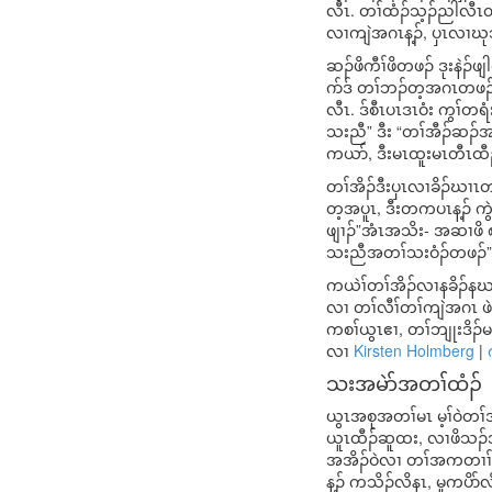
လီၤ. တၢ်ထံၣ်သ့ၣ်ညါလီၤတ
လၢကျဲအဂၤန့ၣ်, ပှၤလၢဃုသ
ဆၣ်ဖိကီၢ်ဖိတဖၣ် ဒုးနဲၣ်
ဂာ်ဒ် တၢ်ဘၣ်တ့အဂၤတဖၣ်
လီၤ. ဒ်စီၤပၤဒၤဝံး ကွၢ်တ
သးညီ” ဒီး “တၢ်အီၣ်ဆၣ်အလီ
ကယာ်, ဒီးမၤထူးမၤတီၤထီၣ်
တၢ်အိၣ်ဒီးပှၤလၢခိၣ်ဃၢၤ
တ့အပူၤ, ဒီးတကပၤန့ၣ် ကွဲ
ဖျၢၣ်”အံၤအသိး- အဆၢဖိ ၈ 
သးညီအတၢ်သးဝံၣ်တဖၣ်” န့ၣ
ကယဲၢ်တၢ်အိၣ်လၢနခိၣ်နဃၢၤ
လၢ တၢ်လီၢ်တၢ်ကျဲအဂၤ ဖဲ
ကစၢ်ယွၤဧၢ, တၢ်ဘျုးဒိၣ
လၢ
Kirsten Holmberg
|
သးအမဲာ်အတၢ်ထံၣ်
ယွၤအစုအတၢ်မၤ မ့ၢ်ဝဲတ
ယူၤထီၣ်ဆူထး, လၢဖိသၣ်အိ
အအိၣ်ဝဲလၢ တၢ်အကတၢၢ်တဖၣ်
န့ၣ် ကသိၣ်လိနၤ, မူကပိာ်