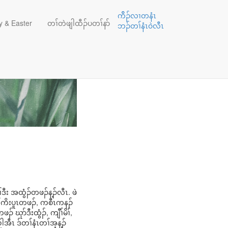
ကိိၣ်လၢတနံၤ
 & Easter
တၢ်တဲဖျါထီၣ်ပတၢ်နာ်
ဘၣ်တၢ်နံၤ၀ဲလီၤ
ီး အထွံၣ်တဖၣ်န့ၣ်လီၤ. ဖဲ
ီၢ်ကိးပူၤတဖၣ်, ကစီၤကနၣ်
ဃုာ်ဒီးထွံၣ်, ကျီၢ်မိၢ်,
အီၤ ဒ်တၢ်နံၤတၢ်အ့န့ၣ်