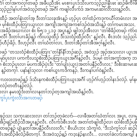
ံၢ် တၢ်အကလုၢ်တဖၣ် အခီပညီအံၤ မၤစၢၤပှၤဒ်သိးပကသ့ၣ်ညါနီၤဖး ဆၣ်ဖိကီၢ်ဖ
့ၣ်ညါနၢ်ပၢၢ်အဝဲသ့ၣ်တဖၣ် အဂီၢ် ကဖျါလီၤဂာ်ဒ် အကမၤဆါလိာ်သးန့ၣ်လီၤ.
ဖျါထီၣ် အတၢ်နံၤတၢ်အ့ ဒီးတၢ်သးခုအံၤန့ၣ် ဟ့ၣ်ပှၤ တၢ်ထံၣ်ကဒုကယီၢ်တမံၤလၢ 
 မ့ၢ်စံးထီၣ်ပတြၢၤယွၤလၢ အကျိၤအကျဲအကစၢ်ဒၣ်ဝဲအသိးန့ၣ် တၢ်ကမၤအသး, တ
ရံးအခိၣ်အဃၢၤလၢ စံး ၆၅:၁၂,၁၃ အပူၤန့ၣ် ဖျါဘၣ်အီၤလၢ “တၢ်စိခိၣ်တဖၣ် ကံာ်တူ
ၢ် ဒီးတၢ်ပၢၤခိၣ်န့ၣ် ကိးပသူထီၣ် ဒီးသးဝံၣ်ထီၣ်လီၤ” န့ၣ်လီၤ. စီၤဒၤဝံး သ့ၣ်
ဟီၣ်ခိၣ်, ဒီးဟ့ၣ်လီၤ တၢ်ဃံတၢ်လၤ, ဒီးတၢ်အီၣ်တၢ်အီအဂ့ၢ်န့ၣ်လီၤ.
တဖၣ် “တသးဝံၣ်စံးထီၣ်ပတြၢၤ”တၢ်နီၢ်နီၢ်ဘၣ်ဆၣ်, အဝဲသ့ၣ် အုၣ်အသးလၢ ယွ
မုာ်ပှၤလၢ ပကကိးပသူစံးထီၣ်ပတြၢၤယွၤအဂီၢ်န့ၣ်လီၤ. ဒ်ပမ့ၢ် တၢ်အကူာ်အက့ ဘၣ်ထွ
စံးဘၣ်ပှၤလၢ မ်ပကအိၣ်ပှဲၤဒီး “တၢ်ပျံၤ(ယွၤ)အတၢ်ပနီၣ်လီၤလး,” ဒီးစံးဆၢမၤ
်တက့ၢ်. ပနာ်န့ၢ်သ့လၢ ကစၢ်ယွၤကဒိကနၣ်, ဒီးကနၢ်ပၢၢ်ဝဲန့ၣ်လီၤ.
ဝးဝးတဖၣ်န့ၣ် ဒ်သိးနကစံးထီၣ်ပတြၢၤယွၤအဂီၢ် ဟ့ၣ်ဂံၢ်ဟ့ၣ်ဘါနၤဒ်လဲၣ်. မ့ၢ်
လဲၣ်တတီၤန့ၣ်လဲၣ်.
်မးလၢ နမၤထွဲဒံးတၢ်လၢနတၢ်ဘၣ်တ့အကျါအဃိန့ၣ်လီၤ.
ကွၢ်ပှၤကွဲးလံာ်အဂၤတဖၣ်
ၢ်အုၣ်သး သကုၤဆးဒးလၢ တၢ်ဘၣ်တ့ခဲလၢာ်—လၢဖီအတၢ်ဃံတၢ်လၤ အပူၤ, လၢမုၢ
ၣ်ဖျဲၣ်ထီၣ်သီအပူၤန့ၣ်လီၤ. လီၤဂာ်ဒ်စီၤဒၤဝံး အတၢ်တဲဖျါထီၣ်လၢ ထါစံးထီၣ်
န့ၣ် ပျံၤနတၢ်အပနီၣ်လီၤလးလီၤ.” စီၤယိၤဘး သံကွၢ်ဝဲ, “ဒီးသံကွၢ်လၢ် ဆၣ်ဖိက
လိၤအထိၣ်ဖိလံၣ်ဖိတက့ၢ်. ဒီးအဝဲသ့ၣ်န့ၣ် ကဒုးနဲၣ်နၤလီၤ... လၢတၢ်ခဲလၢာ်အကျါ