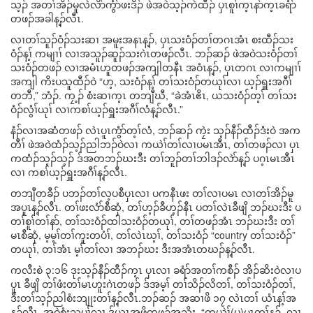
သ့ၣ် အတၢ်အိၣ်မူလဲလိာ်ကွံာ်ဖးဒိၣ် ဖဲအဝဲသ့ၣ်ကဲထီၣ် ပှၤစူၢ်က့ၤနာ်က့ၤခရံာ်
တဖၣ်အခါန့ၣ်လီၤ.
လၢတၢ်သူၣ်ဝံၣ်သးဆၢ အမူးအနၤန့ၣ်, ပှၤသးဝံၣ်တၢ်တဂၤအံၤ စးထီၣ်သး
ဝံၣ်န့ၢ် ကမျၢၢ် လၢအသူၣ်ဆူၣ်သးဂဲၤတဖၣ်လီၤ. ဘၣ်ဆၣ် ဖဲအဝဲသးဝံၣ်တၢ်
သးဝံၣ်တဖၣ် လၢအမံၤဟူတဖၣ်အကျါတနီၤ အဝံၤန့ၣ်, ပှၤတဂၤ လၢကမျၢၢ်
အကျါ ကိးပသူထီၣ်ဝဲ “ဟ့, သးဝံၣ်န့ၢ် တၢ်သးဝံၣ်တယုၢ်လၢ ယ့ၣ်ရှူးအဂီၢ်
တဘီ,” ဘံၣ်. ကၠ့ၣ် စံးဆၢက့ၤ တဘျီဃီ, “ခဲအံၤဧိၤ, ယသးဝံၣ်တ့ၢ် တၢ်သး
ဝံၣ်လွံၢ်ယုၢ် လၢကစၢ်ယ့ၣ်ရှူးအဂီၢ်လံန့ၣ်လီၤ.”
နံၣ်လၢအဆံတဖၣ် လဲၤပူၤကွံာ်တ့ၢ်လံ, ဘၣ်ဆၣ် ကၠဲး သ့ၣ်နီၣ်ထီၣ်ဒံးဝဲ အက
တီၢ် ဖဲအဝဲထံၣ်သ့ၣ်ညါဘၣ်ဝဲလၢ ကယဲၢ်တၢ်လၢပမၤအီၤ, တၢ်တဖၣ်လၢ ပှၤ
ကထံၣ်သ့ၣ်သ့ၣ် ဒ်အတဘၣ်ဃးဒီး တၢ်ဘူၣ်တၢ်ဘါဒၣ်လဲာ်န့ၣ် ပဂ့ၤမၤအီၤ
လၢ ကစၢ်ယ့ၣ်ရှူးအဂီၢ်န့ၣ်လီၤ.
တဘျီတခီၣ် ပဘၣ်တၢ်လ့ပစီပှၤလၢ ပကနီၤဖး တၢ်လၢပမၤ လၢတၢ်အိၣ်မူ
အပူၤန့ၣ်လီၤ. တၢ်ဖးလံာ်စီဆှံ, တၢ်ဟ့ၣ်ခီဟ့ၣ်နီၤ ပတၢ်လဲၤခီဖျိ ဘၣ်ဃးဒီး ပ
တၢ်စူၢ်တၢ်နာ်, တၢ်သးဝံၣ်ထါသးဝံၣ်တယုၢ်, တၢ်တဖၣ်အံၤ ဘၣ်ဃးဒီး တၢ်
မၤစီဆှံ, မ့မ့ၢ်တၢ်ကူးတပံၢ်, တၢ်လဲၤဃ့ၢ်, တၢ်သးဝံၣ် “country တၢ်သးဝံၣ်”
တယုၢ်, တၢ်အံၤ မ့ၢ်တၢ်လၢ အဘၣ်ဃး ဒီးအအံၤတဃၣ်န့ၣ်လီၤ.
ကလီးစဲ ၃:၁၆ ဒုးသ့ၣ်နီၣ်ထီၣ်က့ၤ ပှၤလၢ ခရံာ်အတၢ်ကစီၣ် အိၣ်ဆိးဝဲလၢပ
ပူၤ ခီဖျိ တၢ်ဖံးတၢ်မၤဟူးဂဲၤတဖၣ် ဒ်အမ့ၢ် တၢ်သိၣ်လိတၢ်, တၢ်သးဝံၣ်တၢ်,
ဒီးတၢ်သ့ၣ်ညါစံးဘျုးတၢ်န့ၣ်လီၤ.ဘၣ်ဆၣ် အဆၢဖိ ၁၇ လဲၤတၢ် ယံၤန့ၢ်အ
န့ၣ်လီၤ. အဝဲစံးသပှၢ်လၢ ဒ်ယွၤအဖိတဖၣ်အသိး, “ကယဲၢ်(ပ)မၤတၢ်န့ၣ်, လၢ