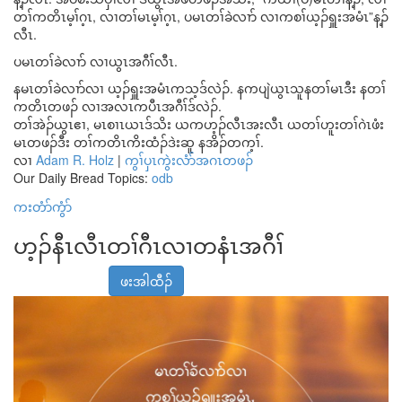
တၢ်ကတိၤမ့ၢ်ဂ့ၤ, လၢတၢ်မၤမ့ၢ်ဂ့ၤ, ပမၤတၢ်ခဲလၢာ် လၢကစၢ်ယ့ၣ်ရှူးအမံၤ”န့ၣ်
လီၤ.
ပမၤတၢ်ခဲလၢာ် လၢယွၤအဂီၢ်လီၤ.
နမၤတၢ်ခဲလၢာ်လၢ ယ့ၣ်ရှူးအမံၤကသ့ဒ်လဲၣ်. နကပျဲယွၤသူနတၢ်မၤဒီး နတၢ်
ကတိၤတဖၣ် လၢအလၤကပီၤအဂီၢ်ဒ်လဲၣ်.
တၢ်အဲၣ်ယွၤဧၢ, မၤစၢၤယၤဒ်သိး ယကဟ့ၣ်လီၤအးလီၤ ယတၢ်ဟူးတၢ်ဂဲၤဖံး
မၤတဖၣ်ဒီး တၢ်ကတိၤကိးထံၣ်ဒဲးဆူ နအိၣ်တက့ၢ်.
လၢ
Adam R. Holz
|
ကွၢ်ပှၤကွဲးလံာ်အဂၤတဖၣ်
Our Daily Bread Topics:
odb
ကးတံာ်ကွံာ်
ဟ့ၣ်နီၤလီၤတၢ်ဂီၤလၢတနံၤအဂီၢ်
ဖးအါထီၣ်