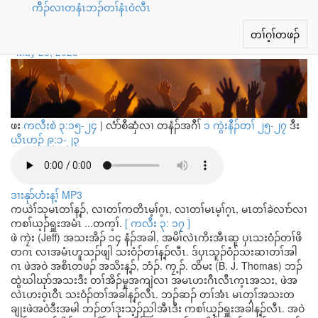
ကိိၣ်လၢတနံၤဘၣ်တၢ်နံၤ၀ဲလီၤ
ခဲလၢာ်မ့ၢ်ယ့ၣ်ရှူးအဂီၢ်
Toggle
တၢ်ဂ့ၢ်တဖၣ်
navigation
May 25, 2023
ဖး
ကလီးစဲ ၃:၁၅-၂၄
|
လံာ်စီဆှံလၢ တနံၣ်အဂီၢ်
၁ ကွဲးနီၣ်တၢ် ၂၅-၂၇
ဒီး
ယိၤဟၣ် ၉:၁-၂၃
ဒၢးနုာ်ဟံးန့ၢ် MP3
ကယဲၢ်သုမၤတၢ်န့ၣ်, လၢတၢ်ကတိၤမ့ၢ်ဂ့ၤ, လၢတၢ်မၤမ့ၢ်ဂ့ၤ, မၤတၢ်ခဲလၢာ်လၢ
ကစၢ်ယ့ၣ်ရှူးအမံၤ ...တက့ၢ်.
[ ကလီး ၃: ၁၇ ]
ဖဲ ကၠဲး (Jeff) အသးအိၣ် ၁၄ နံၣ်အခါ, အမိၢ်လဲၤကိးအီၤဆူ ပှၤသးဝံၣ်တၢ်ဖိ
တဂၤ လၢအမံၤဟူသၣ်ဖျါ သးဝံၣ်တၢ်န့ၣ်လီၤ. ဒ်ပှၤသူၣ်ဝံၣ်သးဆၢတၢ်အါ
ဂၤ ဖဲအဝဲ အစိၤတဖၣ် အသိးန့ၣ်, ဘံၣ်. ကၠ့ၣ်. ထိမး (B. J. Thomas) ဘၣ်
ထွဲဃါဃုာ်အသးဒီး တၢ်အိၣ်မူအကျဲလၢ အမၤဟးဂီၤလီၤက့ၤအသး, ဖဲအ
လဲၤဟးဝ့ၤဝီၤ သးဝံၣ်တၢ်အခါန့ၣ်လီၤ. ဘၣ်ဆၣ် တၢ်အံၤ မၤတ့ၢ်အသးတ
ချုးဖဲအဝဲဒီးအမါ ဘၣ်တၢ်ဒုးသ့ၣ်ညါအီၤဒီး ကစၢ်ယ့ၣ်ရှူးအခါန့ၣ်လီၤ. အဝဲ