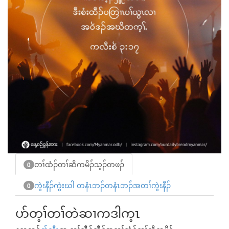
တၢ်ထံၣ်တၢ်ဆိကမိၣ်သ့ၣ်တဖၣ်
0
ကွဲးနီၣ်ကွဲးဃါ တနံၤဘၣ်တနံၤဘၣ်အတၢ်ကွဲးနီၣ်
0
ပာ်တ့ၢ်တၢ်တဲဆၢကဒါက့ၤ