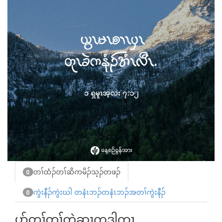
တၢ်ထံၣ်တၢ်ဆိကမိၣ်သ့ၣ်တဖၣ်
0
ကွဲးနီၣ်ကွဲးဃါ တနံၤဘၣ်တနံၤဘၣ်အတၢ်ကွဲးနီၣ်
0
ပာ်တ့ၢ်တၢ်တဲဆၢကဒါက့ၤ