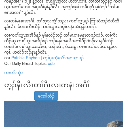
ကနံၣ်အံၤ” (:၁၂) န့ၣ်လီၤ. စီၤရှမူၤအ့လး ပာ်လီၤလၢၢ်, လၢတၢ်သ့ၣ်နီၣ် ကစၢ်
ယွၤအတၢ်မၤစၢၤ အပှၤဂီၢ်မုၢ်န့ၣ်လီၤ. အ့ဘ့ၣ်န့စၢ် အခီပညီ မ့ၢ်ဝဲဒၣ် “တၢ်မၤ
စၢၤအလၢၢ်” န့ၣ်လီၤ.
လၢတၢ်မၤစၢၤအဂီၢ်, တၢ်ဃ့သကွံၢ်သညး ကစၢ်ယွၤန့ၣ် ကြၢးဝဲဘၣ်ဝဲထီဘိ
န့ၣ်လီၤ. မ်ပကကိးထီၣ် ကစၢ်ယွၤလၢမုၢ်တနံၤအံၤန့ၣ်တက့ၢ်.
လၢကစၢ်ယွၤအအိၣ်န့ၣ် မ့ၢ်နလိၣ်ဘၣ် တၢ်မၤစၢၤမနုၤတဖၣ်လဲၣ်. တၢ်ကိး
ထီၣ်ဆူ ကစၢ်ယွၤအအိၣ်န့ၣ် ဘၣ်မနုၤအဃိအကါဒိၣ်ဝဲဒၣ်လၢနဂီၢ်လဲၣ်.
တၢ်အဲၣ်ကစၢ်ယွၤသးဘိဧၢ, တနံၤအံၤ, ဝံသးစူၤ မၤစၢၤလၢ်ဘၣ်ယၤန့ၣ်တ
က့ၢ်. ယလိၣ်ဘၣ်နၤန့ၣ်လီၤ.
လၢ
Patricia Raybon
|
ကွၢ်ပှၤကွဲးလံာ်အဂၤတဖၣ်
Our Daily Bread Topics:
odb
ကးတံာ်ကွံာ်
ဟ့ၣ်နီၤလီၤတၢ်ဂီၤလၢတနံၤအဂီၢ်
ဖးအါထီၣ်