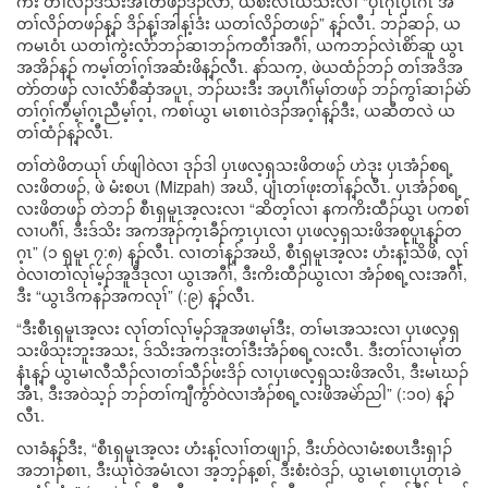
ကီး တၢ်လိၣ်ဒ်သိးအံၤတဖၣ်ဒၣ်လဲာ်, ယစံးလီၤယသးလၢ “ပှၤဂုၤပှၤဂၤ အ
တၢ်လိၣ်တဖၣ်န့ၣ် ဒိၣ်န့ၢ်အါန့ၢ်ဒံး ယတၢ်လိၣ်တဖၣ်” န့ၣ်လီၤ. ဘၣ်ဆၣ်, ယ
ကမၤဝံၤ ယတၢ်ကွဲးလံာ်ဘၣ်ဆၢဘၣ်ကတီၢ်အဂီၢ်, ယကဘၣ်လဲၤစိာ်ဆူ ယွၤ
အအိၣ်န့ၣ် ကမ့ၢ်တၢ်ဂ့ၢ်အဆံးဖိန့ၣ်လီၤ. နာ်သက့, ဖဲယထံၣ်ဘၣ် တၢ်အဒိအ
တဲာ်တဖၣ် လၢလံာ်စီဆှံအပူၤ, ဘၣ်ဃးဒီး အပှၤဂီၢ်မုၢ်တဖၣ် ဘၣ်ကွၢ်ဆၢၣ်မဲာ်
တၢ်ဂ့ၢ်ကီမ့ၢ်ဂ့ၤညီမ့ၢ်ဂ့ၤ, ကစၢ်ယွၤ မၤစၢၤဝဲဒၣ်အဂ့ၢ်န့ၣ်ဒီး, ယဆီတလဲ ယ
တၢ်ထံၣ်န့ၣ်လီၤ.
တၢ်တဲဖိတယုၢ် ပာ်ဖျါဝဲလၢ ဒုၣ်ဒါ ပှၤဖလ့ရှသးဖိတဖၣ် ဟဲဒုး ပှၤအံၣ်စရ့
လးဖိတဖၣ်, ဖဲ မံးစပၤ (Mizpah) အဃိ, ပျံၤတၢ်ဖုးတၢ်န့ၣ်လီၤ. ပှၤအံၣ်စရ့
လးဖိတဖၣ် တဲဘၣ် စီၤရှမူၤအ့လးလၢ “ဆိတ့ၢ်လၢ နကကိးထီၣ်ယွၤ ပကစၢ်
လၢပဂီၢ်, ဒီးဒ်သိး အကအုၣ်က့ၤခီၣ်က့ၤပှၤလၢ ပှၤဖလ့ရှသးဖိအစုပူၤန့ၣ်တ
ဂ့ၤ” (၁ ရှမူၤ ၇:၈) န့ၣ်လီၤ. လၢတၢ်န့ၣ်အဃိ, စီၤရှမူၤအ့လး ဟံးန့ၢ်သိဖိ, လုၢ်
ဝဲလၢတၢ်လုၢ်မ့ၣ်အူဒီဒုလၢ ယွၤအဂီၢ်, ဒီးကိးထီၣ်ယွၤလၢ အံၣ်စရ့လးအဂီၢ်,
ဒီး “ယွၤဒိကနၣ်အကလုၢ်” (:၉) န့ၣ်လီၤ.
“ဒီးစီၤရှမူၤအ့လး လုၢ်တၢ်လုၢ်မ့ၣ်အူအဖၢမုၢ်ဒီး, တၢ်မၤအသးလၢ ပှၤဖလ့ရှ
သးဖိသုးဘူးအသး, ဒ်သိးအကဒုးတၢ်ဒီးအံၣ်စရ့လးလီၤ. ဒီးတၢ်လၢမုၢ်တ
နံၤန့ၣ် ယွၤမၢလီသီၣ်လၢတၢ်သီၣ်ဖးဒိၣ် လၢပှၤဖလ့ရှသးဖိအလိၤ, ဒီးမၤဃၣ်
အီၤ, ဒီးအဝဲသ့ၣ် ဘၣ်တၢ်ကျီကွံာ်ဝဲလၢအံၣ်စရ့လးဖိအမဲာ်ညါ” (:၁၀) န့ၣ်
လီၤ.
လၢခံန့ၣ်ဒီး, “စီၤရှမူၤအ့လး ဟံးန့ၢ်လၢၢ်တဖျၢၣ်, ဒီးပာ်ဝဲလၢမံးစပၤဒီးရှၢၣ်
အဘၢၣ်စၢၤ, ဒီးယုၢ်ဝဲအမံၤလၢ အ့ဘ့ၣ်န့စၢ်, ဒီးစံးဝဲဒၣ်, ယွၤမၤစၢၤပှၤတုၤခဲ