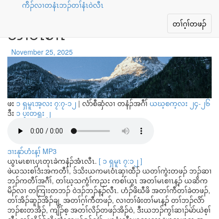
ကိိၣ်လၢတနံၤဘၣ်တၢ်နံၤ၀ဲလီၤ
တၢ်ဃ့သကွံၢ်ကညး ကစၢ်ယွၤအ
Toggle
တၢ်ဂ့ၢ်တဖၣ်
တၢ်မၤစၢၤ
navigation
November 25, 2025
ဖး
၁ ရှမူၤအ့လး ၇:၇-၁၂
|
လံာ်စီဆှံလၢ တနံၣ်အဂီၢ်
ယဃ့စက့လး ၂၄-၂၆
ဒီး
၁ ပ့းတရူး ၂
ဒၢးနုာ်ဟံးန့ၢ် MP3
ယွၤမၤစၢၤပှၤတုၤခဲကနံၣ်အံၤလီၤ.
[ ၁ ရှမူၤ ၇:၁၂ ]
ဖဲယသးစၢ်ဒံးအကတီၢ်, ဒ်သိးယကမၤဝံၤဆှၢထီၣ် ယတၢ်ကွဲးတဖၣ် ဘၣ်ဆၢ
ဘၣ်ကတီၢ်အဂီၢ်, တၢ်ဃ့သကွံၢ်ကညး ကစၢ်ယွၤ အတၢ်မၤစၢၤန့ၣ် ယဆိက
မိၣ်လၢ တကြၢးတဘၣ် ဝဲဒၣ်ဘၣ်န့ၣ်လီၤ. ဟံၣ်ဖိဃီဖိ အတၢ်ကီတၢ်ခဲတဖၣ်,
တၢ်အိၣ်ဆူၣ်အိၣ်ချ့ အတၢ်ဂ့ၢ်ကီတဖၣ်, လၢတၢ်ဖံးတၢ်မၤန့ၣ် တၢ်ဘၣ်လိာ်
ဘၣ်စးတအိၣ်, ကျိၣ်စ့ အတၢ်လိၣ်တဖၣ်အိၣ်ဝဲ, ဒီးယဘၣ်ကွၢ်ဆၢၣ်မဲာ်ယဲစ့ၢ်