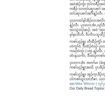
အဝဲအဲၣ်ကွဲး တၢ်ကစီၣ်အတၢ်
ကစီၣ် လၢတၢ်ပရၢပစၢၢ် အတ
တၢ်ပရၢပစၢၢ်အဂီၢ်န့ၣ်လီၤ
ပှၤလၢတၢ်နါအိၣ်လၢအလိၤတ
န့ၣ်လီၤ. ပှၤတဂၤအံၤ,ဃုာ
ထးသွဲဘၣ်ဆၣ်, အဝဲ “ထုးထီၣ
မုၢ်နၤထီဘိ, ဒီးကိးပသူထီ
ကစၢ်ယ့ၣ်ရှူး ဟီထီၣ်ကွံာ
ဟဲကွၢ်ဝဲ, ဒီးထံၣ်ဝဲဒၣ် 
ကမၣ်ဝဲဒၣ် (:၁၅) န့ၣ်လီၤ
တံၤနသကိး, ဒီးဖဲဒၣ်ကစၢ်
ပှၤတဂၤအံၤ အတၢ်မၤ (မံးရှၢၣ
ကစၢ်ယ့ၣ်ရှူးအဃိ, ပှၤအိ
ကစၢ်ယ့ၣ်ရှူး အုၣ်က့ၤခီၣ်
ပၢ်ကစၢ်ယွၤသးဘိဧၢ, ယလု
လၢ
Mike Wittmer
|
ကွၢ်
Our Daily Bread Topics: