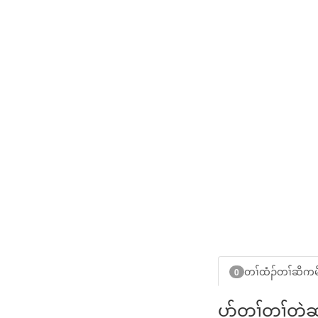
တၢ်ထံၣ်တၢ်ဆိကမ
0
ပာ်တ့ၢ်တၢ်တ