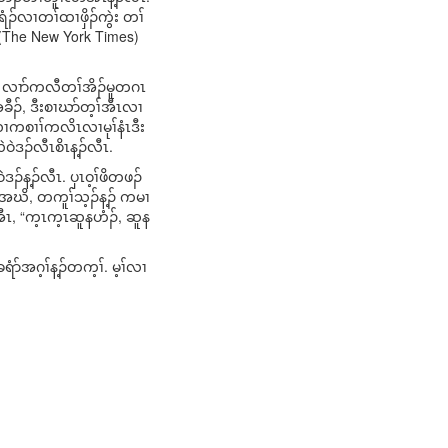
ရံၣ်လၢတၢ်ထၢဖှိၣ်ကွဲး တၢ်
 (The New York Times)
ူ လၢာ်ကလီတၢ်အိၣ်မူတဂၤ
ီၣ်, ဒီးစၢဃာ်တ့ၢ်အီၤလၢ
းလၢကစၢၢ်ကလိၤလၢမုၢ်နံၤဒီး
ဲဒၣ်လီၤစိၤန့ၣ်လီၤ.
်န့ၣ်လီၤ. ပှၤဝ့ၢ်ဖိတဖၣ်
” အဃိ, တကူၢ်သ့ၣ်န့ၣ် ကမၢ
အီၤ, “က့ၤက့ၤဆူနဟံၣ်, ဆူန
ံာ်အဂ့ၢ်န့ၣ်တက့ၢ်. မ့ၢ်လၢ