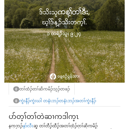
တၢ်ထံၣ်တၢ်ဆိကမိၣ်သ့ၣ်တဖၣ်
0
ကွဲးနီၣ်ကွဲးဃါ တနံၤဘၣ်တနံၤဘၣ်အတၢ်ကွဲးနီၣ်
0
ပာ်တ့ၢ်တၢ်တဲဆၢကဒါက့ၤ
နကဘၣ်
နုာ်လီၤ
ဆူ တၢ်တီၣ်ထီၣ်အတၢ်ထံၣ်တၢ်ဆိကမိၣ်