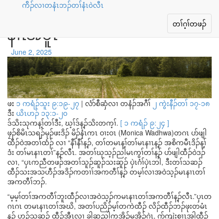
ကိိၣ်လၢတနံၤဘၣ်တၢ်နံၤ၀ဲလီၤ
တၢ်မၤနၢၤ, လၢတၢ်တမၤန့ၢ်တၢ်မၤ
Toggle
တၢ်ဂ့ၢ်တဖၣ်
နၢၤအပူၤ
navigation
June 2, 2025
ဖး
၁ ကရံၣ်သူး ၉:၁၉-၂၇
|
လံာ်စီဆှံလၢ တနံၣ်အဂီၢ်
၂ ကွဲးနီၣ်တၢ် ၁၇-၁၈
ဒီး
ယိၤဟၣ် ၁၃:၁-၂၀
ဒ်သိးသုကန့ၢ်တၢ်ဒီး, ဃ့ၢ်ဒ်န့ၣ်သိးတက့ၢ်.
[ ၁ ကရံၣ် ၉:၂၄ ]
ဖၠၣ်စိမိၤသရၣ်မုၣ်ဖးဒိၣ် မိၣ်နံၤကၤ ဝၢးဝၤ (Monica Wadhwa)တဂၤ ပာ်ဖျါ
ထီၣ်ဝဲအတၢ်ထံၣ် လၢ “နီၢ်နီၢ်န့ၣ်, တၢ်တမၤန့ၢ်တၢ်မၤနၢၤန့ၣ် အစိကမီၤဒိၣ်န့ၢ်
ဒံး တၢ်မၤနၢၤတၢ်”န့ၣ်လီၤ. အတၢ်ဃုသ့ၣ်ညါမၤကွၢ်တၢ်န့ၣ် ပာ်ဖျါထီၣ်ဝဲဒၣ်
လၢ, “ပှၤကညီတဖၣ်အတၢ်သူၣ်ဆူၣ်သးဆူၣ် ပှဲၤဂံၢ်ပှဲၤဘါ, ဒီးတၢ်သဆၣ်
ထီၣ်သးအသဟီၣ်အဒိၣ်ကတၢၢ်အကတီၢ်န့ၣ် တမ့ၢ်လၢအဝဲသ့ၣ်မၤနၢၤတၢ်
အကတီၢ်ဘၣ်.
“မ့မ့ၢ်တၢ်အကတီၢ်ဘူးထီၣ်လၢအဝဲသ့ၣ်ကမၤနၢၤတၢ်အကတီၢ်န့ၣ်လီၤ.”ပှၤတ
ဂၤဂၤ တမၤနၢၤတၢ်အဃိ, အတၢ်ပညိၣ်မ့ၢ်တကဲထီၣ် လိၣ်ထီၣ်ဘၣ်ဖုးတမံၤ
န့ၣ် ဟ့ၣ်သဆၣ် ထီၣ်အီၤလၢ ခါဆူညါကအိၣ်မူအိၣ်ဂဲၤ, ဂုာ်ကျဲးစၢၤအါထီၣ်