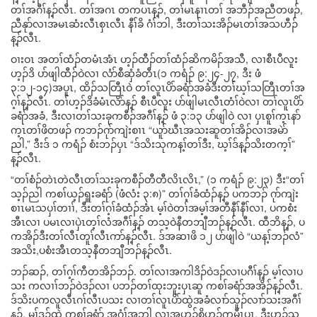
တၢ်အဂီၢ်န့ၣ်လီၤ. တၢ်အဂၤ တကပၤန့ၣ်, တၢ်မၤနၢၤတၢ် အဘီၣ်အညီတဖၣ်,
ညီနုာ်လၢအမၤဆံးလီၤစှၤလီၤ နီၢ်ခိ ဂံၢ်ဘါ, ဒီးတၢ်သးအိၣ်မၤတၢ်အသဟီၣ်
န့ၣ်လီၤ.
ဝၢးဝၤ အတၢ်ထံၣ်တမံၤအံၤ ဟ့ၣ်ထီၣ်တၢ်ထံၣ်ဆိကမိၣ်အသီ, လၢစီၤပီလူး
ဟ့ၣ်ဒိ ပာ်ဖျါထီၣ်ဝဲလၢ လံာ်စီဆှံခံတီၤ(၁ ကရံၣ် ၉:၂၄-၂၇, ဒီး ဖံ
၃:၁၂-၁၄)အပူၤ, ထိၣ်သတြီၤဝဲ တၢ်လူၤပိာ်ခရံာ်အခံဒီးတၢ်ဃ့ၢ်သတြီၤတၢ်အ
ဂ့ၢ်န့ၣ်လီၤ. တၢ်ဟ့ၣ်ဒိခံမံၤလိာ်န့ၣ် စီၤပီလူး ပာ်ဖျါမၤလီၤတံၢ်ဝဲလၢ တၢ်လူၤပိာ်
ခရံာ်အခံ, ဒီးလၢတၢ်သးခုကစီၣ်အဂီၢ်န့ၣ် ဖံ ၃:၁၃ ပာ်ဖျါဝဲ လၢ ပှၤစူၢ်က့ၤနာ်
က့ၤတၢ်ဖိတဖၣ် ကဘၣ်ဂုာ်ကျဲးစၢၤ “ယူာ်ဃီၤအသးဆူတၢ်အိၣ်လၢအမဲာ်
ညါ,” ဒီးဒ် ၁ ကရံၣ် စံးဘၣ်ပှၤ “ဒ်သိးသုကန့ၢ်တၢ်ဒီး, ဃ့ၢ်ဒ်န့ၣ်သိးတက့ၢ်”
န့ၣ်လီၤ.
“တၢ်စံၣ်တဲၤတဲလီၤတၢ်သးခုကစီၣ်တီတီလိၤလိၤ,” (၁ ကရံၣ် ၉:၂၃) ဒီး“တၢ်
သ့ၣ်ညါ ကစၢ်ယ့ၣ်ရှူးခရံာ် (ဖံလံး ၃:၈)” တၢ်ဂ့ၢ်ခံထံၣ်န့ၣ် ပကဘၣ် ဂုာ်ကျဲး
စၢၤမၤသပှၢ်တၢၢ်, ဒီးတၢ်ဂ့ၢ်ခံထံၣ်အံၤ မ့ၢ်ဝဲတၢ်အမ့ၢ်အတီနီၢ်နီၢ်လၢ, ပကစံး
အီၤလၢ ပမၤလၢပှဲၤတ့ၢ်လံအဂီၢ်န့ၣ် တသ့ဝဲနီတဘျီဘၣ်န့ၣ်လီၤ. ထီဘိန့ၣ်, ပ
ကအိၣ်ဒီးတၢ်လီၤတူၢ်လီၤကာ်န့ၣ်လီၤ. ဒ်အဆၢဖိ ၁၂ ပာ်ဖျါဝဲ “ယန့ၢ်ဘၣ်လံ”
အသိး,ပစံးအီၤတသ့နီတဘျီဘၣ်န့ၣ်လီၤ.
ဘၣ်ဆၣ်, တၢ်ဂ့ၢ်ကီတအိၣ်ဘၣ်. တၢ်လၢအကါဒိၣ်ဝဲဒၣ်လၢပဂီၢ်န့ၣ် မ့ၢ်လၢပ
သး ကလၢၢ်ဘၣ်ဝဲဒၣ်လၢ ပဘၣ်တၢ်ထုးဘူးပှၤဆူ ကစၢ်ခရံာ်အအိၣ်န့ၣ်လီၤ.
ဒ်သိးပကလူလီၤဂၢ်လီၤပသး လၢတၢ်လူၤပိာ်ထွဲအခံလၢာ်သူၣ်လၢာ်သးအဂီၢ်
န့ၣ်, မ့ၢ်ဒၣ်ထဲ ကစၢ်ခရံာ် အဂံၢ်အဘါ လၢအဟ့ၣ်စိဟ့ၣ်ကမီၤပှၤ, ဒီးဟ့ၣ်သ