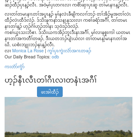
ဆၣ်ထီၣ်ပှၤန့ၣ်လီၤ. အဝဲမ့ၢ်ပှၤတဂၤလၢ ကစိာ်ဆှၢပှၤဆူ တၢ်မၤနၢၤန့ၣ်လီၤ.
လၢတၢ်တမၤနၢၤတၢ်အပူၤန့ၣ် မ့ၢ်နလဲၤခီဖျိကလၢၢ်ဘၣ် တၢ်အိၣ်မူအတၢ်လဲၤ
ထီၣ်လဲၤထီဒ်လဲၣ်. ဒ်သိးနကနာ်သန့ၤနသးလၢ ကစၢ်ခရံာ်အဂီၢ်, တၢ်တမၤ
နၢၤတၢ်န့ၣ် ဟ့ၣ်ဂံၢ်ဟ့ၣ်ဘါနၤ သ့ဝဲဒၣ်ဒ်လဲၣ်.
ကစၢ်ယွၤသးဘိဧၢ. ဒ်သိးယကအိၣ်ဘူးဒီးနၤအဂီၢ်, မ့ၢ်လၢနစူးကါ ယတမၤ
နၢၤတၢ်အကတီၢ်တဖၣ်, ဒီးယတဘၣ်ပျံၤယဲလၢ တၢ်တမၤန့ၢ်မၤနၢၤတၢ်အ
ဃိ, ယစံးဘျုးဘၣ်နၤန့ၣ်လီၤ.
လၢ
Monica La Rose
|
ကွၢ်ပှၤကွဲးလံာ်အဂၤတဖၣ်
Our Daily Bread Topics:
odb
ကးတံာ်ကွံာ်
ဟ့ၣ်နီၤလီၤတၢ်ဂီၤလၢတနံၤအဂီၢ်
ဖးအါထီၣ်