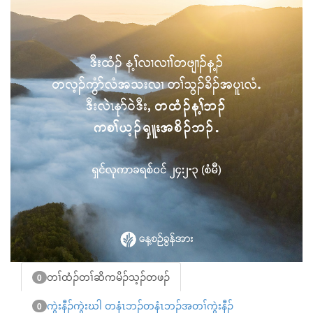
တၢ်ထံၣ်တၢ်ဆိကမိၣ်သ့ၣ်တဖၣ်
0
ကွဲးနီၣ်ကွဲးဃါ တနံၤဘၣ်တနံၤဘၣ်အတၢ်ကွဲးနီၣ်
0