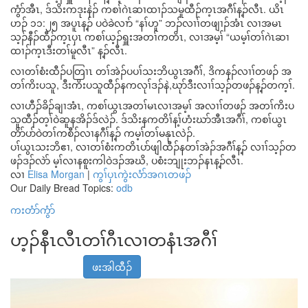
ကွံာ်အီၤ, ဒ်သိးကဒုးနဲၣ် ကစၢ်ဂဲၤဆၢထၢၣ်သမူထီၣ်က့ၤအဂီၢ်န့ၣ်လီၤ. ယိၤ
ဟၣ် ၁၁:၂၅ အပူၤန့ၣ် ပဝဲခဲလၢာ် “နၢ်ဟူ” ဘၣ်လၢၢ်တဖျၢၣ်အံၤ လၢအမၤ
သ့ၣ်နီၣ်ထီၣ်က့ၤပှၤ ကစၢ်ယ့ၣ်ရှူးအတၢ်ကတိၤ, လၢအမ့ၢ် “ယမ့ၢ်တၢ်ဂဲၤဆၢ
ထၢၣ်က့ၤဒီးတၢ်မူလီၤ” န့ၣ်လီၤ.
လၢတၢ်စံးထီၣ်ပတြၢၤ တၢ်အဲၣ်ပပၢ်သးဘိယွၤအဂီၢ်, ဒိကနၣ်လၢၢ်တဖၣ် အ
တၢ်ကိးပသူ, ဒီးကိးပသူထီၣ်နကလုၢ်ဒၣ်နဲ,ဃုာ်ဒီးလၢၢ်သ့ၣ်တဖၣ်န့ၣ်တက့ၢ်.
လၢဟီၣ်ခိၣ်ချၢအံၤ, ကစၢ်ယွၤအတၢ်မၤလၢအမ့ၢ် အလၢၢ်တဖၣ် အတၢ်ကိးပ
သူထီၣ်တ့ၢ်ဝဲဆူနအိၣ်ဒ်လဲၣ်. ဒ်သိးနကတိၢ်န့ၢ်ဟံးဃာ်အီၤအဂီၢ်, ကစၢ်ယွၤ
တိာ်ပာ်ဝဲတၢ်ကစီၣ်လၢနဂီၢ်န့ၣ် ကမ့ၢ်တၢ်မနုၤလဲၣ်.
ပၢ်ယွၤသးဘိဧၢ, လၢတၢ်စံးကတိၤပာ်ဖျါထီၣ်နတၢ်အဲၣ်အဂီၢ်န့ၣ် လၢၢ်သ့ၣ်တ
ဖၣ်ဒၣ်လဲာ် မ့ၢ်လၢနစူးကါဝဲဒၣ်အဃိ, ပစံးဘျုးဘၣ်နၤန့ၣ်လီၤ.
လၢ
Elisa Morgan
|
ကွၢ်ပှၤကွဲးလံာ်အဂၤတဖၣ်
Our Daily Bread Topics:
odb
ကးတံာ်ကွံာ်
ဟ့ၣ်နီၤလီၤတၢ်ဂီၤလၢတနံၤအဂီၢ်
ဖးအါထီၣ်