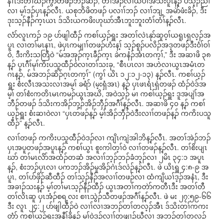
နၢၤဒီးတၢ်ဃၣ်ကွံာ်တဖၣ်ဘၣ်ဆၣ်, တၢ်အိၣ်လၢယပၢ်အသးပူၤန့ၣ် ပသ့ၣ်ညါ
လၢ မ့ၢ်ဒၣ်ပှၤန့ၣ်လီၤ. ယစုဘိဖိတဖၣ် ပလၢၢ်ဘၣ် လၢၢ်ဘျ့ အမဲာ်ဖံးခိၣ်, ဒီး
ဒုးသ့ၣ်နီၣ်က့ၤယၤ ဒ်သိးယကဖိးဟုဃာ်အီၤဘူးဘူးတံၢ်တံၢ်န့ၣ်လီၤ.
လံာ်လူၤကၣ် ၁၉ ပာ်ဖျါထီၣ် ကစၢ်ယ့ၣ်ရှူး အတၢ်လဲၤနုာ်ဆူဝ့ၢ်ယရူၤရှလ့ၣ်အ
ပူၤ လၢတၢ်မၤနၢၤ, ဖဲပှၤကမျၢၢ်တဖၣ်ဟံးန့ၢ် သ့ၣ်စူၣ်ပလိၣ်အဒ့တဖၣ်ဒီးဝံၢ်ဝၢ်
ဝဲ, ဒီးကိးသတြီဝဲ “မ်အအုၣ်က့ၤခီၣ်က့ၤ ခဲကနံၣ်အံၤတက့ၢ်,” ဒီး အဆၢဖိ ၃၈
န့ၣ် ပှၤဂီၢ်မုၢ်ကိးပသူထီၣ်ဝဲလၢတၢ်သးခု, “စီၤပၤလၢ အဟဲလၢယွၤအမံၤတ
ဂၤန့ၣ်, မ်အဘၣ်ဆိၣ်ဂ့ၤတက့ၢ်” (ကွၢ် ယိၤ ၁၂:၁၂-၁၃) န့ၣ်လီၤ. ကစၢ်ယ့ၣ်
ရှူး စံးလီၤအသးလၢအမ့ၢ် ခရံာ် (မ့းရှံအၤ) န့ၣ် ပှၤဖၤရံၤရှဲတဖၣ် ထံၣ်ဝဲဒ်အ
မ့ၢ် တၢ်စံးကတိၤမၤကမၣ်ယွၤအဃိ, အဝဲသ့ၣ် မၢ ကစၢ်ယ့ၣ်ရှူး ဒူအပျဲၢ်အ
ဘီၣ်တဖၣ် ဒ်သိးကအိၣ်ဘှ့ၣ်အိၣ်ဘှီၣ်အဂီၢ်န့ၣ်လီၤ. အဆၢဖိ ၄၀ န့ၣ် ကစၢ်
ယ့ၣ်ရှူး စံးဆၢဝဲလၢ “ပှၤတဖၣ်န့ၣ် မ့ၢ်အိၣ်ဘှီၣ်ဝဲဒီးလၢၢ်တဖၣ်န့ၣ် ကကိးပသူ
ထီၣ်” န့ၣ်လီၤ.
လၢၢ်တဖၣ် ကကိးပသူထီၣ်ဝဲဒၣ်လၢ ကျိၤကျဲအါဘိန့ၣ်လီၤ. အတၢ်အဲၣ်ဘၣ်
ပှၤအပူတဖၣ်အပူၤန့ၣ် ကစၢ်ယွၤ စူးကါတ့ၢ်ဝဲ လၢၢ်တဖၣ်န့ၣ်လီၤ. တၢ်စိးပျၤ
ဃာ် တၢ်မၤလိာ်အထံၣ်တဆံ အလၢၢ်ဘ့ၣ်ဘၣ်ခံဘ့ၣ်လၢ ၂မိၤ ၃၄:၁ အပူၤ
န့ၣ်, စံးဘၣ်ပှၤလၢ ပကဘၣ်အိၣ်မူအိၣ်ဂဲၤဒ်လဲၣ်န့ၣ်လီၤ. ဖဲ ယိၤရှူ ၄:၈-၉ အ
ပူၤ, တၢ်ပာ်ဖှိၣ်ဆီထီၣ် တၢ်သ့ၣ်နီၣ်အလၢၢ်တဖၣ်လၢ ထံကျိယၢ်ဒ့ၣ်အနံၤ, ဒီး
အခၢၣ်သးန့ၣ် မ့ၢ်တၢ်မၤသ့ၣ်နီၣ်ထီၣ် ယွၤအတၢ်ကတဲာ်ကတီၤဒီး အတၢ်တီ
တၢ်လိၤဆူ ပှၤအံၣ်စရ့လး စၢၤသွဲၣ်သီတဖၣ်အဂီၢ်န့ၣ်လီၤ. ဖဲ မး ၂၇:၅၉-၆၆
ဒီး လူၤ ၂၄:၂ ပာ်ဖျါထီၣ်ဝဲ လၢၢ်လၢအဘၣ်တၢ်တလ့ၣ်အီၤ ဒ်သိးတၢ်ကကး
တံာ် ကစၢ်ယ့ၣ်ရှူးအနီၢ်ခိန့ၣ် မ့ၢ်ဝဲဒၣ်လၢၢ်တဖျၢၣ်ဃီလၢ အဘၣ်တၢ်တလ့ၣ်