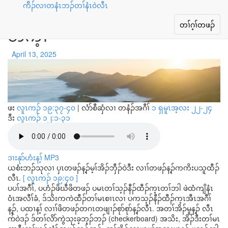
ကိိၣ်လၢတနံၤဘၣ်တၢ်နံၤ၀ဲလီၤ
ဒိကနၣ် လၢၢ်တဖၣ်အတၢ်ကိးပသူ
Toggle
တၢ်ဂ့ၢ်တဖၣ်
တက့ၢ်
navigation
April 13, 2025
ဖး
လူၤကၣ် ၁၉:၃၇-၄၀
|
လံာ်စီဆှံလၢ တနံၣ်အဂီၢ်
၁ ရှမူၤအ့လး ၂၂-၂၄
ဒီး
လူၤကၣ် ၁၂:၁-၃၁
ဒၢးနုာ်ဟံးန့ၢ် MP3
ယစံးဘၣ်သုလၢ ပှၤတဖၣ်န့ၣ်မ့ၢ်အိၣ်ဘှီၣ်ဝဲဒီး လၢၢ်တဖၣ်န့ၣ်ကကိးပသူထီၣ်
လီၤ.
[ လူၤကၣ် ၁၉:၄၀ ]
ပပၢ်အဂီၢ်, ပဟံၣ်ဖိဃီဖိတဖၣ် ပမၤတၢ်သ့ၣ်နီၣ်ထီၣ်က့ၤတၢ်ဘါ ဖဲထံကျိနံၤ
ဝံၤအလီၢ်ခံ, ဒ်သိးကကဲထီၣ်တၢ်မၤစၢၤလၢ ပကသ့ၣ်နီၣ်ထီၣ်က့ၤအီၤအဂီၢ်
န့ၣ်, ပထၢန့ၢ် လၢၢ်ဖိတဖၣ်တဂၤတဖျၢၣ်စုာ်စုာ်န့ၣ်လီၤ. အတၢ်အိၣ်မူန့ၣ် လီၤ
ဂာ်ဝဲဒၣ် ဒ်တၢ်လိာ်ကွဲသုးခ့ဘ့ၣ်ဘၣ် (checkerboard) အသိး, အိၣ်ဒီးတၢ်မၤ