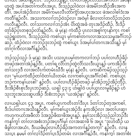
ဟူထွဲ အပၢ်အတၢ်ကတိၤအပူၤ, ဒီးသ့ၣ်ညါဝဲလၢ ဖဲအမိၢ်ဒၢထီၣ်အီၤအက
တီၢ်, အပၢ်အဲၣ်ဒိးလၢ အမိၢ်ကမၤလီၤတဲာ်ကွံာ်အဟုးအသး ဖဲအလါစၢ်ဒံးအ
ကတီၢ်န့ၣ်လီၤ. အသးကလၢၢ်ဘၣ်ဝဲဒၣ်လၢ အဝဲမ့ၢ် ဖိလၢတၢ်တလိၣ်ဘၣ်တ
ဂၤလီၤန့ၣ်လီၤ. တၢ်သးကလၢၢ်ဘၣ်အံၤ ပိာ်ထွဲအခံ တုၤအဒိၣ်ထီၣ်, ဒီးဒိၣ်
တုာ်ခိၣ်ပှဲၤတစုဒၣ်လဲာ်န့ၣ်လီၤ. ဖဲ မ့(န) ကဲထီၣ် ပှၤလၢအစူၢ်က့ၤနာ်က့ၤ ကစၢ်
ယ့ၣ်ရှူးတဂၤ, ဒီးသ့ၣ်ညါဝဲ ကစၢ်ယွၤ မ့ၢ်ကစၢ်တဂၤလၢအသးသမူအဂီၢ်ဘၣ်
ဆၣ်, ထံၣ်ဝဲလၢ ကဘၣ်ဒုးဘၣ်ထွဲ ကစၢ်ယွၤ ဒ်အမ့ၢ်ပၢ်တဂၤအသိးန့ၣ် မ့ၢ်
တၢ်ဂ့ၢ်ကီလၢအဂီၢ်န့ၣ်လီၤ.
ဘၣ်သ့ၣ်သ့ၣ် ဒ် မ့(န) အသိး ပသးပူၤပမ့ၢ်တကလၢၢ်ဘၣ် ပပၢ်လၢဟီၣ်ခိၣ်
တဖၣ်အတၢ်အဲၣ်န့ၣ်ဒီး, ပတၢ်ရ့လိာ်ဘၣ်ထွဲလိာ်သးဒီးယွၤန့ၣ် ပကအိၣ်ဒီး
တၢ်သးဒ့ဒီ လၢအလီၤဂာ်တမံၤဃီဒီး မ့(န) န့ၣ်လီၤ. ပကဆိကမိၣ်သ့ၣ်သ့ၣ်
လၢ “မ့ၢ်ယကဲထီၣ်တၢ်ဝံတၢ်ယိးတမံၤ လၢကစၢ်ယွၤအဂီၢ်လံဧါ. ကစၢ်ယွၤ
ဘၣ်ကကနၢ်ယၤဧါ” န့ၣ်လီၤ. ပပၢ်လၢဟီၣ်ခိၣ်တဖၣ် မ့ၢ်အိၣ်ဘှ့ၣ်အိၣ်ဘှီၣ်,
ဒီးအိၣ်စီၤစုၤဒီးပှၤဘၣ်ဆၣ်, ယရှါ ၄၃:၄ ပာ်ဖျါဝဲ ပပၢ်ယွၤလၢမူခိၣ်န့ၣ် ဟဲ
သုးဘူးအသးဆူပအိၣ် ဒီးစံးဘၣ်ပှၤ “ယအဲၣ်နၤ” န့ၣ်လီၤ.
လၢယရှါယၤ ၄၃ အပူၤ, ကစၢ်ယွၤကတိၤတၢ်ဒီးပှၤ ဒ်တၢ်ဘၣ်တ့အကစၢ်,
ဒီးဒ်ပၢ်တဂၤအသိးန့ၣ်လီၤ. မ့ၢ်ကစၢ်ယွၤအဲၣ်ဒိး နကအိၣ်လၢ အတၢ်ပၢဆှၢ
ကဟုကယာ်အဖီလာ် ဒ်အဒူၣ်ဖိထၢဖိအပူၤန့ၣ်, နမ့ၢ်သးအိၣ်သ့ၣ်ညါဘၣ်ဒီး
ကနၢ်ကွၢ် တၢ်လၢအစံးဘၣ်အပှၤဂီၢ်မုၢ် လၢအဆၢဖိ ၆ အပူၤ “ဒုးဟဲထီၣ် ယ
ဖိခွါလၢအယံၤ, ဒီးယဖိမုၣ်လၢဟီၣ်ခိၣ်အကတၢၢ်န့ၣ်တက့ၢ်” န့ၣ်လီၤ. လၢန
သးပူၤ နမ့မ့ၢ် တၢ်လုၢ်ဒိၣ်တၢ်ပှ့ၤဒိၣ်တမံၤ လၢအဂီၢ်န့ၣ်ဒီး, ကနၢ်ကွၢ် အတၢ်စံး