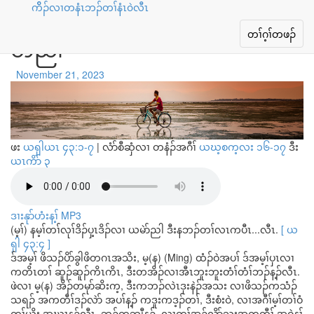
ကိိၣ်လၢတနံၤဘၣ်တၢ်နံၤ၀ဲလီၤ
မ့ၢ်တၢ်လုၢ်ဒိၣ်ပှ့ၤဒိၣ်လၢကစၢ်ယွၤအ
Toggle
တၢ်ဂ့ၢ်တဖၣ်
မဲာ်ညါ
navigation
November 21, 2023
ဖး
ယရှါယၤ ၄၃:၁-၇
|
လံာ်စီဆှံလၢ တနံၣ်အဂီၢ်
ယဃ့စက့လး ၁၆-၁၇
ဒီး
ယၤကိာ် ၃
ဒၢးနုာ်ဟံးန့ၢ် MP3
(မ့ၢ်) နမ့ၢ်တၢ်လုၢ်ဒိၣ်ပှ့ၤဒိၣ်လၢ ယမဲာ်ညါ ဒီးနဘၣ်တၢ်လၤကပီၤ...လီၤ.
[ ယ
ရှါ ၄၃:၄ ]
ဒ်အမ့ၢ် ဖိသၣ်ပိာ်ခွါဖိတဂၤအသိး, မ့(န) (Ming) ထံၣ်ဝဲအပၢ် ဒ်အမ့ၢ်ပှၤလၢ
ကတိၤတၢ် ဆူၣ်ဆူၣ်ကိၤကိၤ, ဒီးတအိၣ်လၢအီၤဘူးဘူးတံၢ်တံၢ်ဘၣ်န့ၣ်လီၤ.
ဖဲလၢ မ့(န) အိၣ်တမုာ်ဆိးက့, ဒီးကဘၣ်လဲၤဒုးနဲၣ်အသး လၢဖိသၣ်ကသံၣ်
သရၣ် အကတီၢ်ဒၣ်လဲာ် အပၢ်န့ၣ် ကဒူးကဒ့ၣ်တၢ်, ဒီးစံးဝဲ, လၢအဂီၢ်မ့ၢ်တၢ်ဝံ
တၢ်ယိး အဃၢန့ၣ်လီၤ. ဘၣ်တဘျီန့ၣ်, လၢတၢ်အ့ၣ်လိာ်သးအကတီၢ် အဝဲနၢ်