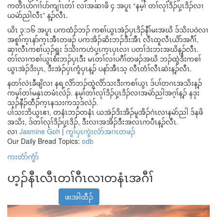
ကတိၤပာ်ဂၢၢ်ပာ်ကျၢၤတၢ် လၢအဆၢဖိ ၄ အပူၤ “နမ့ၢ် တၢ်လုၢ်ဒိၣ်ပှ့ၤဒိၣ်လၢ
ယမဲာ်ညါလီၤ” န့ၣ်လီၤ.
ယိၤ ၃:၁၆ အပူၤ ပကထံၣ်ဘၣ် ကစၢ်ယွၤအဲၣ်ပှၤဒိၣ်နီၢ်မးအဃိ ဒ်သိးပဝဲလၢ
အစူၢ်က့ၤနာ်က့ၤအီၤတဖၣ် ပကအိၣ်ဆိးဘၣ်ဒီးအီၤ လီၤထူလီၤယိာ်အဂီၢ်,
ဆှၢလီၤကစၢ်ယ့ၣ်ရှူး ဒ်သိးကဟဲပှ့ၤက့ၤပှၤလၢ ပတၢ်ဒဲးဘးအဃိန့ၣ်လီၤ.
တၢ်လၢကစၢ်ယွၤစံးဘၣ်ပှၤဒီး မၤတၢ်လၢပဂီၢ်တဖၣ်အဃိ ဘၣ်ထွဲဒီးကစၢ်
ယွၤအဲၣ်ဒိးပှၤ, ဒီးအဲၣ်ပှၤကွံပှၤန့ၣ် ပနာ်အီၤသ့ လီၤတံၢ်လီၤဆဲးန့ၣ်လီၤ.
နတၢ်လဲၤခီဖျိလၢ နရ့လိာ်ဘၣ်ထွဲလိာ်သးဒီးကစၢ်ယွၤ ဒ်ပၢ်တဂၤအသိးန့ၣ်
ကမ့ၢ်တၢ်မနုၤတမံၤလဲၣ်. နမ့ၢ်တၢ်လုၢ်ဒိၣ်ပှ့ၤဒိၣ်လၢအမဲာ်ညါအဂ့ၢ်န့ၣ် နဒုး
သ့ၣ်နီၣ်ထီၣ်က့ၤနသးကသ့ဒ်လဲၣ်.
ပၢ်သးဘိယွၤဧၢ, တနံၤဘၣ်တနံၤ ယအဲၣ်ဒိးအိၣ်မူအိၣ်ဂဲၤလၢနမဲာ်ညါ ဒ်နဖိ
အသိး, ဒ်တၢ်လုၢ်ဒိၣ်ပှ့ၤဒိၣ်, ဒီးလၢအအိၣ်ဒီးအလၤကပီၤန့ၣ်လီၤ.
လၢ
Jasmine Goh
|
ကွၢ်ပှၤကွဲးလံာ်အဂၤတဖၣ်
Our Daily Bread Topics:
odb
ကးတံာ်ကွံာ်
ဟ့ၣ်နီၤလီၤတၢ်ဂီၤလၢတနံၤအဂီၢ်
ဖးအါထီၣ်