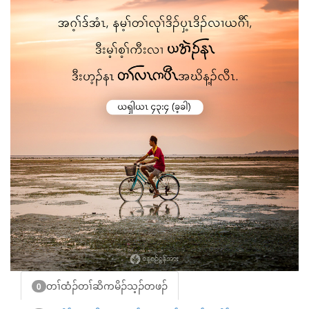
တၢ်ထံၣ်တၢ်ဆိကမိၣ်သ့ၣ်တဖၣ်
0