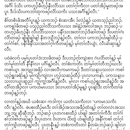
အဂီၢ် ဒ်သိး ပကဟ့ၣ်ခီဟ့ၣ်နီၤလိာ်သး ပတၢ်ဂ့ၢ်ကီလၢ ပတၢ်အိၣ်မူတဖၣ်အ
ပူၤ ဒီးဒ်သိးပကဘါထုကဖၣ်လိာ်သကိး ပသးအဂီၢ်န့ၣ်လီၤ.”
စိၢ်တစိၤဖိအတီၢ်ပူၤန့ၣ် ယကဘၣ် စံးဆၢအီၤ ဒ်လဲၣ်န့ၣ် ယတသ့ၣ်ညါဘၣ်.
ပကရူၢ်ဖိတဖၣ် ပသ့ၣ်ညါလိာ်သကိးပသး အါနံၣ်အါလါအပူၤ ဘၣ်ဆၣ် ပ
တဟ့ၣ်ခီဟ့ၣ်နီၤ လီၤလိာ်သးလၢ ပနီၢ်သးအတၢ်ဘၣ်ဒိဆါတဖၣ် ဒီးပတၢ်ဂဲၤ
လိာ်တဖၣ် ဖျိဖျိဖျါဖျါ နီတဘျီဘၣ်န့ၣ်လီၤ. တၢ်လၢ ပကဘၣ်ပာ်ဖျါထီၣ် ပ
တၢ်ဂံၢ်စၢ်, ပနီၢ်ခိနီၢ်သးအတၢ်ဂ့ၢ်ကီတဖၣ်န့ၣ် မ့ၢ်တၢ်လီၤပျံၤ, လီၤမဲာ်ဆှးန့ၣ်
လီၤ.
ပဝဲခဲလၢာ် ပမ့ၢ်ပှၤတၢ်ဒဲးဘးဖိတဖၣ် ဒီးပဘၣ်ဂုာ်ကျဲးစၢး ဂဲၤလိာ်တၢ်န့ၣ် မ့ၢ်
တၢ်မ့ၢ်တၢ်တီ နီၢ်နီၢ်လၢ ပဂီၢ်န့ၣ်လီၤ. တၢ်စံးကတိၤ တၢ်မ့ၢ်တၢ်တီဘၣ်ဃးဒီး
ကစၢ်ယွၤ အဘျုးအဖှိၣ် လၢအလီၤကမၢကမၣ် ဒီးတၢ်သန့ၤပသးလၢ ကစၢ်
ယ့ၣ်ရှူးခရံာ်န့ၣ် မ့ၢ်ကျိၤကျဲလၢ ဟ့ၣ်သဆၣ်ထီၣ် ပှၤလၢပကနာ်, ပကသန့ၤပ
သးလၢယွၤဆူညါ ကွ့ၢ်ကွ့ၢ်အဂီၢ်န့ၣ်လီၤ. မ့ၢ်လၢ ကစၢ်ယ့ၣ်ရှူးအဃိန့ၣ်ဒီး အ
လီၢ်တအိၣ်လၢ ပကပာ်မၤပသး ဒ်လၢပတၢ်အိၣ်မူန့ၣ် ပူၤဖျဲးဒီး တၢ်ကီတၢ်ခဲ
တဖၣ်န့ၣ်ဘၣ်.
လၢတၢ်န့ၣ်အဃိ ယစံးဆၢ ကဒါက့ၤ ယတံၤသကိးလၢ “ပကမၤသကိး
လီၤ”န့ၣ်လီၤ. ဖဲပစးထီၣ်မၤဒီး တၢ်အိၣ်အသးအခီၣ်ထံးန့ၣ် တၢ်တလဲၤအသး
ဘျ့ဘျ့ဆှီဆှီဘၣ်. ဘၣ်ဆၣ် ပှၤတဂၤစးထီၣ် ပာ်ဖျါ အတၢ်ဂ့ၢ်ကီဒီး တၢ်ဂံၢ်
စၢ်ဘါစၢ်တဖၣ်န့ၣ် ဒီးပှၤတဂၤ ဝံၤတဂၤ ပိာ်ထွဲ ပာ်ဖျါထီၣ် အနီၢ်ကစၢ် တၢ်ဂ့ၢ်
တၢ်ကျိၤတဖၣ်န့ၣ်လီၤ. ပှၤတနီၤန့ၣ် တစံးကတိၤတၢ် နီတမံၤဘၣ်ဆၣ် ဖျါလၢ