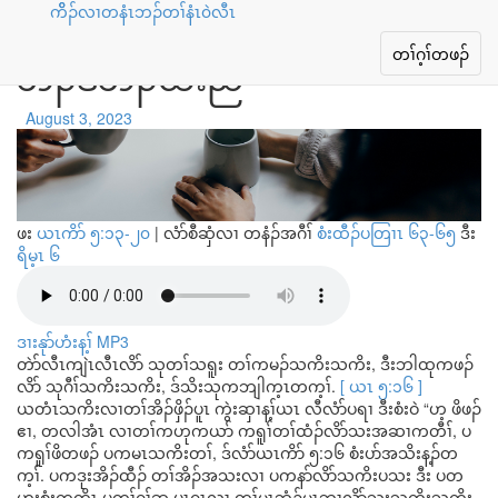
ကိိၣ်လၢတနံၤဘၣ်တၢ်နံၤ၀ဲလီၤ
တၢ်အမ့ၢ်အတီဒီးတၢ်ဂံၢ်စၢ်, လၢ
Toggle
တၢ်ဂ့ၢ်တဖၣ်
ဘၣ်ဒိဘၣ်ထံးညီ
navigation
August 3, 2023
ဖး
ယၤကိာ် ၅:၁၃-၂၀
|
လံာ်စီဆှံလၢ တနံၣ်အဂီၢ်
စံးထီၣ်ပတြၢၤ ၆၃-၆၅
ဒီး
ရိမ့ၤ ၆
ဒၢးနုာ်ဟံးန့ၢ် MP3
တဲာ်လီၤကျဲၤလီၤလိာ် သုတၢ်သရူး တၢ်ကမၣ်သကိးသကိး, ဒီးဘါထုကဖၣ်
လိာ် သုဂီၢ်သကိးသကိး, ဒ်သိးသုကဘျါက့ၤတက့ၢ်.
[ ယၤ ၅:၁၆ ]
ယတံၤသကိးလၢတၢ်အိၣ်ဖှိၣ်ပူၤ ကွဲးဆှၢန့ၢ်ယၤ လီလံာ်ပရၢ ဒီးစံးဝဲ “ဟ့ ဖိဖၣ်
ဧၢ, တလါအံၤ လၢတၢ်ကဟုကယာ် ကရူၢ်တၢ်ထံၣ်လိာ်သးအဆၢကတီၢ်, ပ
ကရူၢ်ဖိတဖၣ် ပကမၤသကိးတၢ်, ဒ်လံာ်ယၤကိာ် ၅:၁၆ စံးပာ်အသိးန့ၣ်တ
က့ၢ်. ပကဒုးအိၣ်ထီၣ် တၢ်အိၣ်အသးလၢ ပကနာ်လိာ်သကိးပသး ဒီး ပတ
ဟးစံးကတိၤ ပတၢ်ဂ့ၢ်ဆူ ပှၤဂၤလၢ တၢ်မၤဘံၣ်မၤဘၢလိာ်သးသကိးသကိး