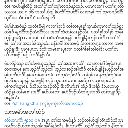
နၢ်ပၢၢ်စၢၤ ပှၤဂၤအတၢ်ဂ့ၢ်န့ၣ်လီၤ. မတၤတဂၤမး တဘၣ်တၢ်မၢဆူၣ် အဝဲသ့ၣ်
လၢ ကပာ်ဖျါထီၣ် အတၢ်ဂ့ၢ်တၢ်ကျိၤတဖၣ်န့ၣ်ဘၣ်. ပမၤကတၢၢ် ပတၢ်ရ့လိာ်
သးလၢ ယၤ ၅:၁၆ အတၢ်ပာ်ဖျါခံပတီၢ်တပတီၢ် လၢအမ့ၢ် “ဘါထုကဖၣ်လိာ်
သုဂီၢ်သကိးသကိး”အသိးန့ၣ်လီၤ.
ဖဲမုၢ်နံၤအဝဲန့ၣ် ယလဲၤခီဖျိ ကလၢၢ်ဘၣ် တၢ်လၢပှၤစူၢ်က့ၤနာ်က့ၤကစၢ်ယ့ၣ်ရှူး
တဖၣ် ရ့လိာ်ဘၣ်ထွဲလိာ်သး အတၢ်ဃံတၢ်လၤန့ၣ်လီၤ. ပတၢ်စူၢ်တၢ်နာ် ကစၢ်
ယ့ၣ်ရှူးခရံာ် လၢအမ့ၢ် တၢ်တမံၤဃီအပူၤန့ၣ် ပပာ်ဖျါနီၤဟ့ၣ်သကိး ပတၢ်ဂံၢ်
စၢ်, တၢ်လၢအဘၣ်ဒိဘၣ်ထံး ပနီၢ်ခိနီၢ်သးတဖၣ် ဒီးတၢ်သန့ၤပသးလၢ ကစၢ်
ယ့ၣ်ရှူးဒီး ပှၤဂုၤပှၤဂၤ ဒ်သိးကမၤစၢၤပှၤလၢ ပတၢ်ဂံၢ်စၢ်ဘါစၢ်ဒီး ပတၢ်ဂဲၤ
လိာ်တဖၣ် အပူၤ အဂီၢ်န့ၣ်လီၤ.
ဖဲပလိၣ်ဘၣ် တၢ်ပဲာ်ဖးဃုသ့ၣ်ညါ တၢ်အဆၢကတီၢ်, လၢနတၢ်အိၣ်ဖှိၣ်အပှၤ
တဝၢအပူၤ နကဟ့ၣ်ဂံၢ်ဟ့ၣ်ဘါ ဟ့ၣ်သဆၣ်အါထီၣ် တၢ်ပာ်ဖျါနီၤဟ့ၣ်တၢ်အ
မ့ၢ်အတီအဂီၢ် နမၤတၢ်မနုၤတမံၤ ကသ့ဝဲဒၣ်လဲၣ်. တၢ်ဂ့ၢ်လၢ နဘၣ်ကျဲးစၢး
ဂဲၤလိာ်တဖၣ်န့ၣ် နပာ်ဖျါနီၤဟ့ၣ် ဆူမတၤတဂၤ အအိၣ် ကသ့ဝဲဒၣ်လဲၣ်.
ပၢ်ကစၢ်ယွၤဧၢ, ဒ်သိးယကဒိၣ်ထီၣ် ဒီးလီၤဂာ်အါထီၣ် ဒီးခရံာ် ဒီးယကဃု
ထံၣ်န့ၢ် တၢ်မၤစၢၤအဂီၢ် နပာ်ယၤလၢ နဟံၣ်ဒူၣ်ဃီထၢပူၤအဃိ တၢ်ဘျုးဒိၣ်
မးန့ၣ်လီၤ.
လၢ
Poh Fang Chia
|
ကွၢ်ပှၤကွဲးလံာ်အဂၤတဖၣ်
သးအမဲာ်အတၢ်ထံၣ်
လံာ်ယၤကိာ် ၅း၁၃-၁၈
အပူၤ တၢ်ထုကဖၣ်န့ၣ် ဘၣ်တၢ်ပာ်ဖျါလီၤဆီဒ်သိးပှၤ
ကပာ်သူၣ်ပာ်သးဘၣ်အီၤအဂီၢ်န့ၣ်လီၤ. စီၤယၤကိာ် ဟ့ၣ်ဂံၢ်ဟ့ၣ်ဘါဝဲ နီၢ်တဂၤ