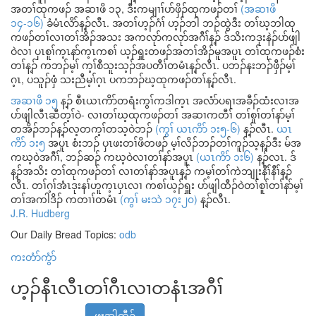
အတၢ်ထုကဖၣ် အဆၢဖိ ၁၃, ဒီးကမျၢၢ်ပာ်ဖှိၣ်ထုကဖၣ်တၢ်
(အဆၢဖိ
၁၄-၁၆)
ခံမံၤလိာ်န့ၣ်လီၤ. အတၢ်ဟ့ၣ်ဂံၢ် ဟ့ၣ်ဘါ ဘၣ်ထွဲဒီး တၢ်ဃ့ဘါထု
ကဖၣ်တၢ်လၢတၢ်အိၣ်အသး အကလုာ်ကလုာ်အဂီၢ်န့ၣ် ဒ်သိးကဒုးနဲၣ်ပာ်ဖျါ
ဝဲလၢ ပှၤစူၢ်က့ၤနာ်က့ၤကစၢ် ယ့ၣ်ရှူးတဖၣ်အတၢ်အိၣ်မူအပူၤ တၢ်ထုကဖၣ်စံး
တၢ်န့ၣ် ကဘၣ်မ့ၢ် က့ၢ်စီသူးသ့ၣ်အပတီၢ်တမံၤန့ၣ်လီၤ. ပဘၣ်နးဘၣ်ဖှီၣ်မ့ၢ်
ဂ့ၤ, ပသူၣ်ဖှံ သးညီမ့ၢ်ဂ့ၤ ပကဘၣ်ဃ့ထုကဖၣ်တၢ်န့ၣ်လီၤ.
အဆၢဖိ ၁၅
န့ၣ် စီၤယၤကိာ်တရံးကွၢ်ကဒါက့ၤ အလံာ်ပရၢအခီၣ်ထံးလၢအ
ပာ်ဖျါလီၤဆီတ့ၢ်ဝဲ- လၢတၢ်ဃ့ထုကဖၣ်တၢ် အဆၢကတီၢ် တၢ်စူၢ်တၢ်နာ်မ့ၢ်
တအိၣ်ဘၣ်န့ၣ်လ့တက့ၢ်တသ့ဝဲဘၣ်
(ကွၢ် ယၤကိာ် ၁း၅-၆)
န့ၣ်လီၤ.
ယၤ
ကိာ် ၁း၅
အပူၤ စံးဘၣ် ပှၤဖးတၢ်ဖိတဖၣ် မ့ၢ်လိၣ်ဘၣ်တၢ်ကူၣ်သ့န့ၣ်ဒီး မ်အ
ကဃ့ဝဲအဂီၢ်, ဘၣ်ဆၣ် ကဃ့ဝဲလၢတၢ်နာ်အပူၤ
(ယၤကိာ် ၁း၆)
န့ၣ်လၤ. ဒ်
န့ၣ်အသိး တၢ်ထုကဖၣ်တၢ် လၢတၢ်နာ်အပူၤန့ၣ် ကမ့ၢ်တၢ်ကဲဘျုးနီၢ်နီၢ်န့ၣ်
လီၤ. တၢ်ဂ့ၢ်အံၤဒုးနၢ်ဟူက့ၤပှၤလၢ ကစၢ်ယ့ၣ်ရှူး ပာ်ဖျါထီၣ်ဝဲတၢ်စူၢ်တၢ်နာ်မ့ၢ်
တၢ်အကါဒိၣ် ကတၢၢ်တမံၤ
(ကွၢ် မးသဲ ၁၇း၂၀)
န့ၣ်လီၤ.
J.R. Hudberg
Our Daily Bread Topics:
odb
ကးတံာ်ကွံာ်
ဟ့ၣ်နီၤလီၤတၢ်ဂီၤလၢတနံၤအဂီၢ်
ဖးအါထီၣ်