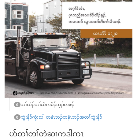
တၢ်ထံၣ်တၢ်ဆိကမိၣ်သ့ၣ်တဖၣ်
0
ကွဲးနီၣ်ကွဲးဃါ တနံၤဘၣ်တနံၤဘၣ်အတၢ်ကွဲးနီၣ်
0
ပာ်တ့ၢ်တၢ်တဲဆၢကဒါက့ၤ