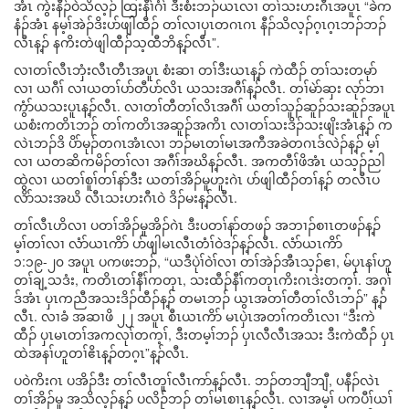
အံၤ ကွဲးနီၣ်ဝဲသိလ့ၣ် ထြးနီၢ်ဂံၢ် ဒီးစံးဘၣ်ယၤလၢ တၢ်သးဟးဂီၤအပူၤ “ခဲက
နံၣ်အံၤ နမ့ၢ်အဲၣ်ဒိးပာ်ဖျါထီၣ် တၢ်လၢပှၤတဂၤဂၤ နီၣ်သိလ့ၣ်ဂ့ၤဂ့ၤဘၣ်ဘၣ်
လီၤန့ၣ် နကိးတဲဖျါထီၣ်သ့ထီဘိန့ၣ်လီၤ”.
လၢတၢ်လီၤဘှံးလီၤတီၤအပူၤ စံးဆၢ တၢ်ဒီးယၤန့ၣ် ကဲထီၣ် တၢ်သးတမုာ်
လၢ ယဂီၢ် လၢယတၢ်ပာ်တီပာ်လိၤ ယသးအဂီၢ်န့ၣ်လီၤ. တၢ်မဲာ်ဆှး လုာ်ဘၢ
ကွံာ်ယသးပူၤန့ၣ်လီၤ. လၢတၢ်တီတၢ်လိၤအဂီၢ် ယတၢ်သူၣ်ဆူၣ်သးဆူၣ်အပူၤ
ယစံးကတိၤဘၣ် တၢ်ကတိၤအဆူၣ်အကိၤ လၢတၢ်သးဒိၣ်သးဖျိးအံၤန့ၣ် က
လဲၤဘၣ်ဒိ ပိာ်မုၣ်တဂၤအံၤလၢ ဘၣ်မၤတၢ်မၤအကီအခဲတဂၤဒ်လဲၣ်န့ၣ် မ့ၢ်
လၢ ယတဆိကမိၣ်တၢ်လၢ အဂီၢ်အဃိန့ၣ်လီၤ. အကတီၢ်ဖိအံၤ ယသ့ၣ်ညါ
ထွဲလၢ ယတၢ်စူၢ်တၢ်နာ်ဒီး ယတၢ်အိၣ်မူဟူးဂဲၤ ပာ်ဖျါထီၣ်တၢ်န့ၣ် တလီၤပ
လိာ်သးအဃိ လီၤသးဟးဂီၤဝဲ ဒိၣ်မးန့ၣ်လီၤ.
တၢ်လီၤဟိလၢ ပတၢ်အိၣ်မူအိၣ်ဂဲၤ ဒီးပတၢ်နာ်တဖၣ် အဘၢၣ်စၢၤတဖၣ်န့ၣ်
မ့ၢ်တၢ်လၢ လံာ်ယၤကိာ် ပာ်ဖျါမၤလီၤတံၢ်ဝဲဒၣ်န့ၣ်လီၤ. လံာ်ယၤကိာ်
၁:၁၉-၂၀ အပူၤ ပကဖးဘၣ်, “ယဒီပုဲၢ်ဝဲၢ်လၢ တၢ်အဲၣ်အီၤသ့ၣ်ဧၢ, မ်ပှၤနၢ်ဟူ
တၢ်ချ့သဒံး, ကတိၤတၢ်နီၢ်ကတုၤ, သးထီၣ်နီၢ်ကတုၤကိးဂၤဒဲးတက့ၢ်. အဂ့ၢ်
ဒ်အံၤ ပှၤကညီအသးဒိၣ်ထီၣ်န့ၣ် တမၤဘၣ် ယွၤအတၢ်တီတၢ်လိၤဘၣ်” န့ၣ်
လီၤ. လၢခံ အဆၢဖိ ၂၂ အပူၤ စီၤယၤကိာ် မၤပှဲၤအတၢ်ကတိၤလၢ “ဒီးကဲ
ထီၣ် ပှၤမၤတၢ်အကလုၢ်တက့ၢ်, ဒီးတမ့ၢ်ဘၣ် ပှၤလီလီၤအသး ဒီးကဲထီၣ် ပှၤ
ထဲအနၢ်ဟူတၢ်ဧိၤန့ၣ်တဂ့ၤ”န့ၣ်လီၤ.
ပဝဲကိးဂၤ ပအိၣ်ဒီး တၢ်လီၤတူၢ်လီၤကာ်န့ၣ်လီၤ. ဘၣ်တဘျီဘျီ, ပနီၣ်လဲၤ
တၢ်အိၣ်မူ အသိလ့ၣ်န့ၣ် ပလိၣ်ဘၣ် တၢ်မၤစၢၤန့ၣ်လီၤ. လၢအမ့ၢ် ပကပီၢ်ယၢ်