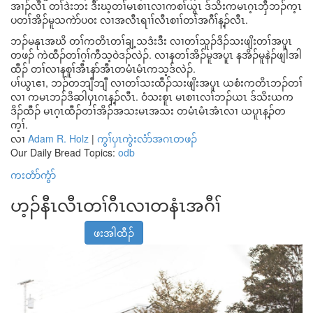
အၢၣ်လီၤ တၢ်ဒဲးဘး ဒီးဃ့တၢ်မၤစၢၤလၢကစၢ်ယွၤ ဒ်သိးကမၤဂ့ၤဘှီဘၣ်က့ၤ
ပတၢ်အိၣ်မူသကဲာ်ပဝး လၢအလီၤရၢၢ်လီၤစၢၢ်တၢ်အဂီၢ်န့ၣ်လီၤ.
ဘၣ်မနုၤအဃိ တၢ်ကတိၤတၢ်ချ့သဒံးဒီး လၢတၢ်သူၣ်ဒိၣ်သးဖျိးတၢ်အပူၤ
တဖၣ် ကဲထီၣ်တၢ်ဂ့ၢ်ကီသ့ဝဲဒၣ်လဲၣ်. လၢနတၢ်အိၣ်မူအပူၤ နအိၣ်မူနဲၣ်ဖျါအါ
ထီၣ် တၢ်လၢနစူၢ်အီၤနာ်အီၤတမံၤမံၤကသ့ဒ်လဲၣ်.
ပၢ်ယွၤဧၢ, ဘၣ်တဘျီဘျီ လၢတၢ်သးထီၣ်သးဖျိးအပူၤ ယစံးကတိၤဘၣ်တၢ်
လၢ ကမၤဘၣ်ဒိဆါပှၤဂၤန့ၣ်လီၤ. ဝံသးစူၤ မၤစၢၤလၢ်ဘၣ်ယၤ ဒ်သိးယက
ဒိၣ်ထီၣ် မၤဂ့ၤထီၣ်တၢ်အိၣ်အသးမၤအသး တမံၤမံၤအံၤလၢ ယပူၤန့ၣ်တ
က့ၢ်.
လၢ
Adam R. Holz
|
ကွၢ်ပှၤကွဲးလံာ်အဂၤတဖၣ်
Our Daily Bread Topics:
odb
ကးတံာ်ကွံာ်
ဟ့ၣ်နီၤလီၤတၢ်ဂီၤလၢတနံၤအဂီၢ်
ဖးအါထီၣ်