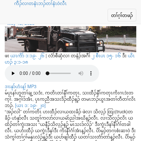
ကိိၣ်လၢတနံၤဘၣ်တၢ်နံၤ၀ဲလီၤ
ယတၢ်နီၣ် သိလ့ၣ်န့ၣ် မ့ၢ်ဒ်လဲၣ်
Toggle
တၢ်ဂ့ၢ်တဖၣ်
navigation
May 12, 2023
ဖး
ယၤကိာ် ၁:၁၉- ၂၆
|
လံာ်စီဆှံလၢ တနံၣ်အဂီၢ်
၂ စီၤပၤ ၁၅- ၁၆
ဒီး
ယိၤ
ဟၣ် ၃:၁-၁၈
ဒၢးနုာ်ဟံးန့ၢ် MP3
မ်ပှၤနၢ်ဟူတၢ်ချ့သဒံး, ကတိၤတၢ်နီၢ်ကတုၤ, သးထီၣ်နီၢ်ကတုၤကိးဂၤဒဲးတ
က့ၢ်. အဂ့ၢ်ဒ်အံၤ, ပှၤကညီအသးဒိၣ်ထီၣ်န့ၣ် တမၤဘၣ်ယွၤအတၢ်တီတၢ်လိၤ
ဘၣ်.
[ယၤ ၁: ၁၉- ၂၀]
“အၣ်လါ” တၢ်ကတိၤ ဟးထီၣ်လၢယထးခိၣ် ဖဲလၢ သိလ့ၣ် ထြး(truck)တ
ခိၣ် ဟဲနုာ်လီၤ သတူၢ်ကလာ်လၢယမဲာ်ညါအဃိန့ၣ်လီၤ. လၢသိလ့ၣ်လိၤ ယ
ထံၣ်တၢ်ကွဲးအသး “ယနီၣ်သိလ့ၣ်န့ၣ် မၤသးဒ်လဲၣ်” ဒီးကွဲၤဒီနၢ်နီၢ်ဂံၢ်တခါ
လီၤ. ယဟံးထီၣ် ယကွဲၤဒီနၢ်ဒီး ကိးနီၢ်ဂံၢ်အံၤန့ၣ်လီၤ. ပိာ်မုၣ်တဂၤစံးဆၢဝဲ ဒီး
သံကွၢ်တၢ်ဂ့ၢ်မနုၤလဲၣ်န့ၣ်ဒီး ယပာ်ဖျါထီၣ် ယတၢ်သးတံာ်တာ်န့ၣ်လီၤ. ပိာ်မုၣ်