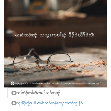
တၢ်ထံၣ်တၢ်ဆိကမိၣ်သ့ၣ်တဖၣ်
0
ကွဲးနီၣ်ကွဲးဃါ တနံၤဘၣ်တနံၤဘၣ်အတၢ်ကွဲးနီၣ်
0