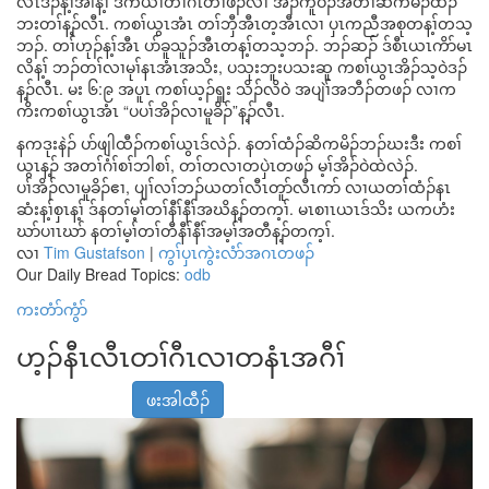
လၤဒိၣ်န့ၢ်အါန့ၢ် ဒ်ကယဲၢ်တၢ်ဂီၤတၢ်ဖီၣ်လၢ အံၣ်ကူဝၣ်အတၢ်ဆိကမိၣ်ထီၣ်
ဘးတၢ်န့ၣ်လီၤ. ကစၢ်ယွၤအံၤ တၢ်ဘှီအီၤတ့အီၤလၢ ပှၤကညီအစုတန့ၢ်တသ့
ဘၣ်. တၢ်ဟုၣ်န့ၢ်အီၤ ပာ်ခူသူၣ်အီၤတန့ၢ်တသ့ဘၣ်. ဘၣ်ဆၣ် ဒ်စီၤယၤကိာ်မၤ
လိန့ၢ် ဘၣ်တၢ်လၢမုၢ်နၤအံၤအသိး, ပသုးဘူးပသးဆူ ကစၢ်ယွၤအိၣ်သ့ဝဲဒၣ်
န့ၣ်လီၤ. မး ၆:၉ အပူၤ ကစၢ်ယ့ၣ်ရှူး သိၣ်လိဝဲ အပျဲၢ်အဘီၣ်တဖၣ် လၢက
ကိးကစၢ်ယွၤအံၤ “ပပၢ်အိၣ်လၢမူခိၣ်”န့ၣ်လီၤ.
နကဒုးနဲၣ် ပာ်ဖျါထီၣ်ကစၢ်ယွၤဒ်လဲၣ်. နတၢ်ထံၣ်ဆိကမိၣ်ဘၣ်ဃးဒီး ကစၢ်
ယွၤန့ၣ် အတၢ်ဂံၢ်စၢ်ဘါစၢ်, တၢ်တလၢတပှဲၤတဖၣ် မ့ၢ်အိၣ်ဝဲထဲလဲၣ်.
ပၢ်အိၣ်လၢမူခိၣ်ဧၢ, ပျၢ်လၢ်ဘၣ်ယတၢ်လီၤတူာ်လီၤကာ် လၢယတၢ်ထံၣ်နၤ
ဆံးန့ၢ်စှၤန့ၢ် ဒ်နတၢ်မ့ၢ်တၢ်နီၢ်နီၢ်အဃိန့ၣ်တက့ၢ်. မၤစၢၤယၤဒ်သိး ယကဟံး
ဃာ်ပၢၤဃာ် နတၢ်မ့ၢ်တၢ်တီနီၢ်နီၢ်အမ့ၢ်အတီန့ၣ်တက့ၢ်.
လၢ
Tim Gustafson
|
ကွၢ်ပှၤကွဲးလံာ်အဂၤတဖၣ်
Our Daily Bread Topics:
odb
ကးတံာ်ကွံာ်
ဟ့ၣ်နီၤလီၤတၢ်ဂီၤလၢတနံၤအဂီၢ်
ဖးအါထီၣ်