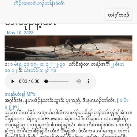
ကိိၣ်လၢတနံၤဘၣ်တၢ်နံၤ၀ဲလီၤ
ကစၢ်တၢ်ဂီၤတၢ်ဖီၣ်တဖၣ် လၢဘၣ်
Toggle
တၢ်ဂ့ၢ်တဖၣ်
တၢ်ဟုၣ်န့ၢ်အီၤ
navigation
May 10, 2023
ဖး
၁ မိၤရှ့ ၃၁:၁၉-၂၁; ၃၂:၂၂-၃၀
|
လံာ်စီဆှံလၢ တနံၣ်အဂီၢ်
၂ စီၤပၤ
၁၀-၁၂
ဒီး
ယိၤဟၣ် ၁:၂၉-၅၁
ဒၢးနုာ်ဟံးန့ၢ် MP3
အဂ့ၢ်ဒ်အံၤ, နမၤပဒိၣ်နသးဒီးယွၤဒီး ပှၤကညီ, ဒီးနမၤဃၣ်တၢ်လီၤ.
[ ၁ မိၤ
၃၂:၂၈ ]
သ့ၣ်တၢ်ဂီၤတၢ်ဖီၣ် လၢပှၤပာ်ဘါအီၤလၢဟံၣ်တခါန့ၣ် ဘၣ်တၢ်ဟုၣ်န့ၢ်အီၤလၢ
ပိာ်မုၣ်တဂၤ အံၣ်ကူဝၣ်(Ekuwa)အအိၣ်အဃိဒီး ပိာ်မုၣ်အံၤ လဲၤပာ်ဖျါထီၣ်
တၢ်ဂ့ၢ်န့ၣ်ဆူ ပှၤဘၣ်မူဘၣ်ဒါတဖၣ်န့ၣ်လီၤ. ဖဲပၢၤကီၢ်တဖၣ်နာ်ဝဲလၢ ဃုထံၣ်
န့ၢ်က့ၤ တၢ်ဂီၤတၢ်ဖီၣ်န့ၣ်ဒီး ကိးဝဲ ပိာ်မုၣ်အံၤ ဒ်သိးကမၤဂၢၢ်မၤကျၢၤ အတၢ်
ဂီၤတၢ်ဖီၣ်ဧါန့ၣ်လီၤ. အဝဲသ့ၣ်သံကွၢ် ပိာ်မုၣ်လၢ “တၢ်အံၤ မ့ၢ်နကစၢ်တၢ်ဂီၤ