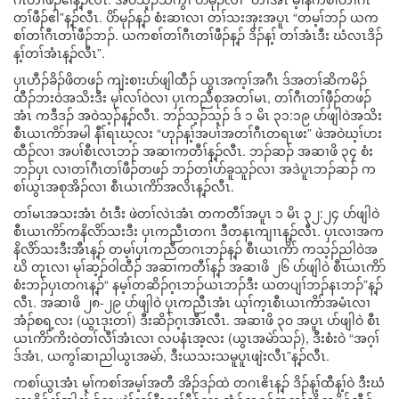
တၢ်ဖီၣ်ဧါ”န့ၣ်လီၤ. ပိာ်မုၣ်န့ၣ် စံးဆၢလၢ တၢ်သးအုးအပူၤ “တမ့ၢ်ဘၣ် ယက
စၢ်တၢ်ဂီၤတၢ်ဖီၣ်ဘၣ်. ယကစၢ်တၢ်ဂီၤတၢ်ဖီၣ်န့ၣ် ဒိၣ်န့ၢ် တၢ်အံၤဒီး ဃံလၤဒိၣ်
န့ၢ်တၢ်အံၤန့ၣ်လီၤ”.
ပှၤဟီၣ်ခိၣ်ဖိတဖၣ် ကျဲးစၢးပာ်ဖျါထီၣ် ယွၤအက့ၢ်အဂီၤ ဒ်အတၢ်ဆိကမိၣ်
ထီၣ်ဘးဝဲအသိးဒီး မုၢ်လၢ်ဝဲလၢ ပှၤကညီစုအတၢ်မၤ, တၢ်ဂီၤတၢ်ဖှီၣ်တဖၣ်
အံၤ ကဒီဒၣ် အဝဲသ့ၣ်န့ၣ်လီၤ. ဘၣ်သ့ၣ်သ့ၣ် ဒ် ၁ မိၤ ၃၁:၁၉ ပာ်ဖျါဝဲအသိး
စီၤယၤကိာ်အမါ နီၢ်ရၤဃ့လး “ဟုၣ်န့ၢ်အပၢ်အတၢ်ဂီၤတရၤဖး” ဖဲအဝဲဃ့ၢ်ဟး
ထီၣ်လၢ အပၢ်စီၤလၤဘၣ် အဆၢကတီၢ်န့ၣ်လီၤ. ဘၣ်ဆၣ် အဆၢဖိ ၃၄ စံး
ဘၣ်ပှၤ လၢတၢ်ဂီၤတၢ်ဖီၣ်တဖၣ် ဘၣ်တၢ်ပာ်ခူသူၣ်လၢ အဒဲပူၤဘၣ်ဆၣ် က
စၢ်ယွၤအစုအိၣ်လၢ စီၤယၤကိာ်အလိၤန့ၣ်လီၤ.
တၢ်မၤအသးအံၤ ဝံၤဒီး ဖဲတၢ်လဲၤအံၤ တကတီၢ်အပူၤ ၁ မိၤ ၃၂:၂၄ ပာ်ဖျါဝဲ
စီၤယၤကိာ်ကနိလိာ်သးဒီး ပှၤကညီၤတဂၤ ဒီတနၤကျၢၤန့ၣ်လီၤ. ပှၤလၢအက
နိလိာ်သးဒီးအီၤန့ၣ် တမ့ၢ်ပှၤကညီတဂၤဘၣ်န့ၣ် စီၤယၤကိာ် ကသ့ၣ်ညါဝဲအ
ဃိ တုၤလၢ မုၢ်ဆ့ၣ်ဝါထီၣ် အဆၢကတီၢ်န့ၣ် အဆၢဖိ ၂၆ ပာ်ဖျါဝဲ စီၤယၤကိာ်
စံးဘၣ်ပှၤတဂၤန့ၣ်“ နမ့ၢ်တဆိၣ်ဂ့ၤဘၣ်ယၤဘၣ်ဒီး ယတပျၢ်ဘၣ်နၤဘၣ်”န့ၣ်
လီၤ. အဆၢဖိ ၂၈-၂၉ ပာ်ဖျါဝဲ ပှၤကညီၤအံၤ ယုၢ်က့ၤစီၤယၤကိာ်အမံၤလၢ
အံၣ်စရ့လး (ယွၤဒုးတၢ်) ဒီးဆိၣ်ဂ့ၤအီၤလီၤ. အဆၢဖိ ၃၀ အပူၤ ပာ်ဖျါဝဲ စီၤ
ယၤကိာ်ကိးဝဲတၢ်လီၢ်အံၤလၢ လပနံၤအ့လး (ယွၤအမဲာ်သၣ်), ဒီးစံးဝဲ “အဂ့ၢ်
ဒ်အံၤ, ယကွၢ်ဆၢညါယွၤအမဲာ်, ဒီးယသးသမူပူၤဖျဲးလီၤ”န့ၣ်လီၤ.
ကစၢ်ယွၤအံၤ မ့ၢ်ကစၢ်အမ့ၢ်အတီ အိၣ်ဒၣ်ထဲ တဂၤဧိၤန့ၣ် ဒိၣ်န့ၢ်ထီန့ၢ်ဝဲ ဒီးဃံ