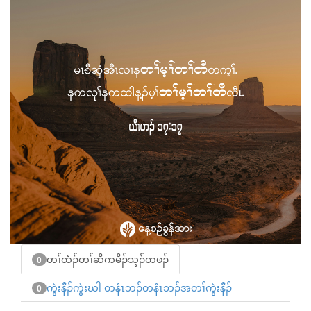
တၢ်ထံၣ်တၢ်ဆိကမိၣ်သ့ၣ်တဖၣ်
0
ကွဲးနီၣ်ကွဲးဃါ တနံၤဘၣ်တနံၤဘၣ်အတၢ်ကွဲးနီၣ်
0