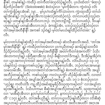
နီၢ်ဧါ, တမ့ၢ်ဧါန့ၣ် ကဲထီၣ် တၢ်ကီတၢ်ခဲသ့ဝဲဒၣ်န့ၣ်လီၤ. ပှၤပဲာ်ထံတၢ် “ဖံထၢၣ်
စိၣ်ကိၣ်လိစကံ” (Solcolowski) စံးဝဲဒၣ်လၢ “မ့ၢ်ကၠိဖိတဂၤ ကွဲးဝဲဒၣ် လံာ်
တၢ်ကွဲးဖှိၣ်ရၤအံၤဧါ, (မ့)… မ့ၢ်ပှၤဂဲၤထံရူၢ်ကီၢ်သဲးတဂၤ ကွဲးထုးထီၣ် တၢ်ပာ်
ဖျါအံၤဧါန့ၣ် ဘၣ်ပနာ်န့ၢ်အီၤကသ့ဖဲလဲၣ်တထံၣ်လဲၣ်. တၢ်လၢပထံၣ်သ့ၣ်တ
ဖၣ်န့ၣ် ပတနာ်န့ၢ်အီၤထီဘိလၢၤဘၣ်. ဘၣ်တဘျီဘျီ, တၢ်လၢပထံၣ်, ဒီးပနၢ်
ဟူတဖၣ်န့ၣ် ပတနာ်အီၤလၢၤဘၣ်. ခဲကနံၣ်အံၤ, ပဘၣ်သ့ၣ်ညါနီၣ်ဝဲဒၣ်လၢ
တၢ်အမ့ၢ်အတီနီၢ်နီၢ် အကစၢ် ဒၣ်ဝဲန့ၣ် မ့ၢ်တၢ်မၤပာ်ဖျါထီၣ်တၢ်တမံၤ” န့ၣ်
လီၤ.
မ့ၢ်လၢတၢ်ပာ်ဖျါဆှဲထီၣ် တၢ်အမ့ၢ်အတီတဖၣ် ဆံးလီၤစှၤလီၤအဃိ, “တၢ်အ
မ့ၢ်အတီနီၢ်နီၢ်” န့ၣ် ကဲထီၣ်တၢ်တမံၤလၢ ပှၤကညီတဖၣ် ဆၢမိၣ်န့ၢ်သးလီဝဲ
ဒိၣ်ဒိၣ်ကလဲာ်န့ၣ်လီၤ. “တၢ်အမ့ၢ်အတီနီၢ်နီၢ် အတၢ်ကီတၢ်ခဲအကတီၢ်” ဒ်သိး
အံၤတကလုာ်န့ၣ် ပတြီဆၢအီၤသ့ ဝဲဒၣ် ခီဖျိလၢတၢ်ဒိကနၣ်, ဒီးအိၣ်မူအိၣ်ဂဲၤ
လၢ ယွၤအကလုၢ်ကထါ အတၢ်ကူၣ်သ့အပူၤန့ၣ်လီၤ. လံာ်ယိၤဟၣ် ၁၃-၁၇
ပာ်ဖျါဝဲဒၣ် တချုးကစၢ်ယ့ၣ်ရှူး ဘၣ်တၢ်ဖီၣ်စၢဃာ်အီၤ, ဘၣ်တၢ်မၤအၢမၤနး
သမံသမိးအီၤ, ဒီးတုၤလၢအတၢ်သံအကတီၢ်န့ၣ် စံးကတိၤတ့ၢ်တၢ်ဒီး အပျဲၢ်
အဘီၣ်တဖၣ်န့ၣ်လီၤ. ကစၢ်ယ့ၣ်ရှူး ကလဲၤပူၤကွံာ် ဟီၣ်ခိၣ်အံၤအဂီၢ်, လၢတၢ်
ကတဲာ်ကတီၤဝဲဒၣ် အပျဲၢ်အဘီၣ်တဖၣ်အဂ့ၢ်န့ၣ်, ယိၤ ၁၇:၁ စံးဘၣ်ပှၤလၢ
“ယ့ၣ်ရှူး ကတိၤဝဲဒီး ကျ့ထီၣ်အမဲာ်ဆူမူခိၣ်ဒီးဃ့ထုကဖၣ်တၢ်” လၢအပျဲၢ်တ
ဖၣ်အဂီၢ်န့ၣ်လီၤ. ဒ်သိးပၢ်ကမၤ စီဆှံအပျဲၢ်အဘီၣ်တဖၣ်အဂီၢ်, ဃ့ထုကဖၣ်ဝဲ
လၢ “မၤစီဆှံအီၤလၢ နတၢ်မ့ၢ်တၢ်တီတက့ၢ်, နကလုၢ်ကထါန့ၣ် မ့ၢ်တၢ်မ့ၢ်တၢ်
တီ” (:၁၇) န့ၣ်လီၤ. တၢ်အခီပညီန့ၣ်, တၢ်လၢယွၤလီၣ်ဖျါထီၣ်ဝဲလၢ လံာ်စီဆှံ
အပူၤတဖၣ် မ့ၢ်တလီၤပလိာ်အသးဒီးတၢ်မ့ၢ်တၢ်တီ အတီၤအပတီၢ် အဂုၤအ