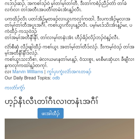
ဂၤဘၣ်ဆၣ်, အကစၢ်ဒၣ်ဝဲ မ့ၢ်တၢ်မ့ၢ်တၢ်တီ, ဒီးတၢ်ကစံၣ်ညီၣ်တဲာ် တၢ်ခဲ
လၢာ်လၢ တၢ်အတီၤအပတီၢ်တမံၤအံၤန့ၣ်လီၤ.
ပကထိၣ်လိၤ ပတၢ်အိၣ်မူတဖၣ်လၢယွၤကလုၢ်ကထါ, ဒီးပကအိၣ်မူလၢအ
တၢ်မ့ၢ်တၢ်တီအပူၤအဂီၢ်, ကစၢ်ယွၤကိးပှၤန့ၣ်လီၤ. ပမ့ၢ်မၤဒ်သိးအံၤန့ၣ်မး, ပ
ကဲထီၣ် ကသ့ဝဲဒၣ်
တၢ်အမ့ၢ်အတီနီၢ်နီၢ်, တၢ်လၢမုၢ်တနံၤအံၤ ဟီၣ်ခိၣ်လိၣ်ဘၣ်ဝဲန့ၣ်လီၤ.
လံာ်စီဆှံ လီၣ်ဖျါထီၣ် ကစၢ်ယွၤ အတၢ်မ့ၢ်တၢ်တီဒ်လဲၣ်. ဒီးကမ့ၢ်ဝဲဒၣ် တၢ်အ
မ့ၢ်အတီနီၢ်နီၢ်ဒ်လဲၣ်.
ကစၢ်ယွၤသးဘိဧၢ, ဖဲလၢယမၤနတၢ်မၤန့ၣ်, ဝံသးစူၤ, မၤစီမၤဆှံယၤ ခီဖျီလၢ
နကလုၢ်ကထါန့ၣ်တက့ၢ်.
လၢ
Marvin Williams
|
ကွၢ်ပှၤကွဲးလံာ်အဂၤတဖၣ်
Our Daily Bread Topics:
odb
ကးတံာ်ကွံာ်
ဟ့ၣ်နီၤလီၤတၢ်ဂီၤလၢတနံၤအဂီၢ်
ဖးအါထီၣ်