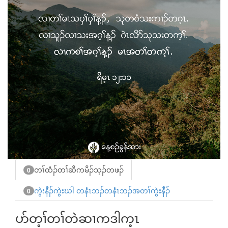
တၢ်ထံၣ်တၢ်ဆိကမိၣ်သ့ၣ်တဖၣ်
0
ကွဲးနီၣ်ကွဲးဃါ တနံၤဘၣ်တနံၤဘၣ်အတၢ်ကွဲးနီၣ်
0
ပာ်တ့ၢ်တၢ်တဲဆၢကဒါက့ၤ