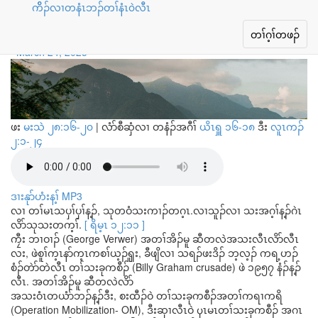
ကိိၣ်လၢတနံၤဘၣ်တၢ်နံၤ၀ဲလီၤ
စီၤပီလူး လၢခ့ခါစိၤခဲအံၤ
Toggle
တၢ်ဂ့ၢ်တဖၣ်
navigation
March 24, 2025
ဖး
မးသဲ ၂၈:၁၆-၂၀
|
လံာ်စီဆှံလၢ တနံၣ်အဂီၢ်
ယိၤရှူ ၁၆-၁၈
ဒီး
လူၤကၣ်
၂:၁-၂၄
ဒၢးနုာ်ဟံးန့ၢ် MP3
လၢ တၢ်မၤသပှၢ်ပှၢ်န့ၣ်, သုတဝံသးကၢၣ်တဂ့ၤ.လၢသူၣ်လၢ သးအဂ့ၢ်န့ၣ်ဂဲၤ
လိာ်သုသးတက့ၢ်.
[ ရိမ့ၤ ၁၂:၁၁ ]
ကၠီး ဘၢဝၢၣ် (George Verwer) အတၢ်အိၣ်မူ ဆီတလဲအသးလီၤလိာ်လီၤ
လး, ဖဲစူၢ်က့ၤနာ်က့ၤကစၢ်ယ့ၣ်ၡူး, ခီဖျိလၢ သရၣ်ဖးဒိၣ် ဘ့လ့ၣ် ကရ့ဟၣ်
စံၣ်တဲာ်တဲလီၤ တၢ်သးခုကစီၣ် (Billy Graham crusade) ဖဲ ၁၉၅၇ နံၣ်န့ၣ်
လီၤ. အတၢ်အိၣ်မူ ဆီတလဲလိာ်
အသးဝံၤတယံာ်ဘၣ်န့ၣ်ဒီး, စးထီၣ်ဝဲ တၢ်သးခုကစီၣ်အတၢ်ကရၢကရိ
(Operation Mobilization- OM), ဒီးဆှၢလီၤဝဲ ၦၤမၤတၢ်သးခုကစီၣ် အဂၤ