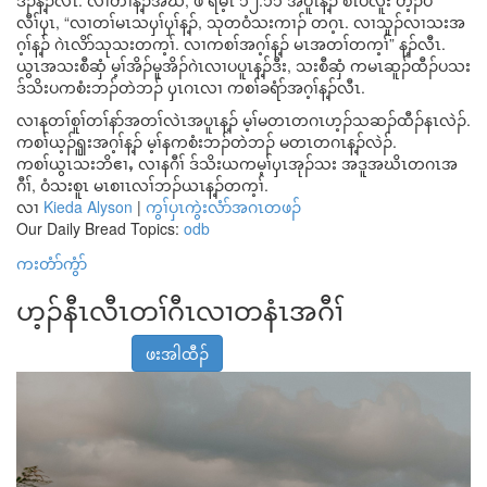
ဒၣ်န့ၣ်လီၤ. လၢတၢ်န့ၣ်အဃိ, ဖဲ ရိမ့ၤ ၁၂:၁၁ အပူၤန့ၣ် စီၤပီလူး ဟ့ၣ်ပ
လီၢ်ၦၤ, “လၢတၢ်မၤသၦၢ်ၦၢ်န့ၣ်, သုတဝံသးကၢၣ် တဂ့ၤ. လၢသူၣ်လၢသးအ
ဂ့ၢ်န့ၣ် ဂဲၤလိာ်သုသးတက့ၢ်. လၢကစၢ်အဂ့ၢ်န့ၣ် မၤအတၢ်တက့ၢ်” န့ၣ်လီၤ.
ယွၤအသးစီဆှံ မ့ၢ်အိၣ်မူအိၣ်ဂဲၤလၢပပူၤန့ၣ်ဒီး, သးစီဆှံ ကမၤဆူၣ်ထီၣ်ပသး
ဒ်သိးပကစံးဘၣ်တဲဘၣ် ၦၤဂၤလၢ ကစၢ်ခရံာ်အဂ့ၢ်န့ၣ်လီၤ.
လၢနတၢ်စူၢ်တၢ်နာ်အတၢ်လဲၤအပူၤန့ၣ် မ့ၢ်မတၤတဂၤဟ့ၣ်သဆၣ်ထီၣ်နၤလဲၣ်.
ကစၢ်ယ့ၣ်ၡူးအဂ့ၢ်န့ၣ် မ့ၢ်နကစံးဘၣ်တဲဘၣ် မတၤတဂၤန့ၣ်လဲၣ်.
ကစၢ်ယွၤသးဘိဧၢႇ လၢနဂီၢ် ဒ်သိးယကမ့ၢ်ၦၤအုၣ်သး အဒူအဃိၤတဂၤအ
ဂီၢ်, ဝံသးစူၤ မၤစၢၤလၢ်ဘၣ်ယၤန့ၣ်တက့ၢ်.
လၢ
Kieda Alyson
|
ကွၢ်ပှၤကွဲးလံာ်အဂၤတဖၣ်
Our Daily Bread Topics:
odb
ကးတံာ်ကွံာ်
ဟ့ၣ်နီၤလီၤတၢ်ဂီၤလၢတနံၤအဂီၢ်
ဖးအါထီၣ်