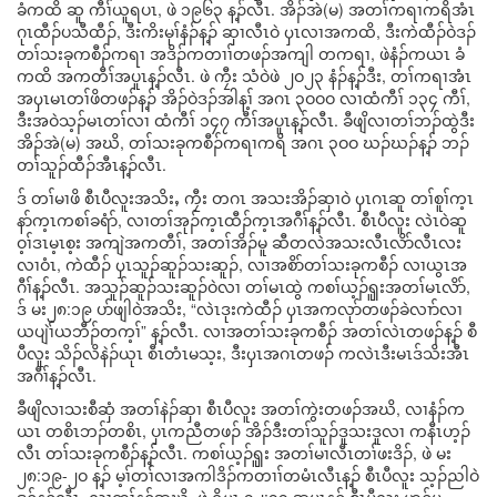
ခံကထိ ဆူ ကီၢ်ယူရပၤ, ဖဲ ၁၉၆၃ န့ၣ်လီၤ. အိၣ်အဲ(မ) အတၢ်ကရၢကရိအံၤ
ဂုၤထီၣ်ပသီထီၣ်, ဒီးကိးမုၢ်နံၣ်န့ၣ် ဆှၢလီၤဝဲ ၦၤလၢအကထိ, ဒီးကဲထီၣ်ဝဲဒၣ်
တၢ်သးခုကစီၣ်ကရၢ အဒိၣ်ကတၢၢ်တဖၣ်အကျါ တကရၢ, ဖဲနံၣ်ကယၤ ခံ
ကထိ အကတီၢ်အပူၤန့ၣ်လီၤ. ဖဲ ကၠီး သံဝဲဖဲ ၂ဝ၂၃ နံၣ်န့ၣ်ဒီး, တၢ်ကရၢအံၤ
အၦၤမၤတၢ်ဖိတဖၣ်န့ၣ် အိၣ်ဝဲဒၣ်အါန့ၢ် အဂၤ ၃ဝဝဝ လၢထံကီၢ် ၁၃၄ ကီၢ်,
ဒီးအဝဲသ့ၣ်မၤတၢ်လၢ ထံကီၢ် ၁၄၇ ကီၢ်အပူၤန့ၣ်လီၤ. ခီဖျိလၢတၢ်ဘၣ်ထွဲဒီး
အိၣ်အဲ(မ) အဃိ, တၢ်သးခုကစီၣ်ကရၢကရိ အဂၤ ၃ဝဝ ဃၣ်ဃၣ်န့ၣ် ဘၣ်
တၢ်သူၣ်ထီၣ်အီၤန့ၣ်လီၤ.
ဒ် တၢ်မၢဖိ စီၤပီလူးအသိးႇ ကၠီး တဂၤ အသးအိၣ်ဆှၢဝဲ ၦၤဂၤဆူ တၢ်စူၢ်က့ၤ
နာ်က့ၤကစၢ်ခရံာ်, လၢတၢ်အုၣ်က့ၤထီၣ်က့ၤအဂီၢ်န့ၣ်လီၤ. စီၤပီလူး လဲၤဝဲဆူ
ဝ့ၢ်ဒၤမ့ၤစ့း အကျဲအကတီၢ်, အတၢ်အိၣ်မူ ဆီတလဲအသးလီၤလိာ်လီၤလး
လၢဝံၤ, ကဲထီၣ် ၦၤသူၣ်ဆူၣ်သးဆူၣ်, လၢအစိာ်တၢ်သးခုကစီၣ် လၢယွၤအ
ဂီၢ်န့ၣ်လီၤ. အသူၣ်ဆူၣ်သးဆူၣ်ဝဲလၢ တၢ်မၤထွဲ ကစၢ်ယ့ၣ်ၡူးအတၢ်မၤလိာ်,
ဒ် မး၂၈:၁၉ ပာ်ဖျါဝဲအသိး, “လဲၤဒုးကဲထီၣ် ၦၤအကလုာ်တဖၣ်ခဲလၢာ်လၢ
ယပျဲၢ်ယဘီၣ်တက့ၢ်” န့ၣ်လီၤ. လၢအတၢ်သးခုကစီၣ် အတၢ်လဲၤတဖၣ်န့ၣ် စီ
ပီလူး သိၣ်လိနဲၣ်ယုၤ စီၤတံၤမသ့း, ဒီးၦၤအဂၤတဖၣ် ကလဲၤဒီးမၤဒ်သိးအီၤ
အဂီၢ်န့ၣ်လီၤ.
ခီဖျိလၢသးစီဆှံ အတၢ်နဲၣ်ဆှၢ စီၤပီလူး အတၢ်ကွဲးတဖၣ်အဃိ, လၢနံၣ်က
ယၤ တစိၤဘၣ်တစိၤ, ပှၤကညီတဖၣ် အိၣ်ဒီးတၢ်သူၣ်ဒူသးဒူလၢ ကနီၤဟ့ၣ်
လီၤ တၢ်သးခုကစီၣ်န့ၣ်လီၤ. ကစၢ်ယ့ၣ်ၡူး အတၢ်မၢလီၤတၢ်ဖးဒိၣ်, ဖဲ မး
၂၈:၁၉-၂ဝ န့ၣ် မ့ၢ်တၢ်လၢအကါဒိၣ်ကတၢၢ်တမံၤလီၤန့ၣ် စီၤပီလူး သ့ၣ်ညါဝဲ