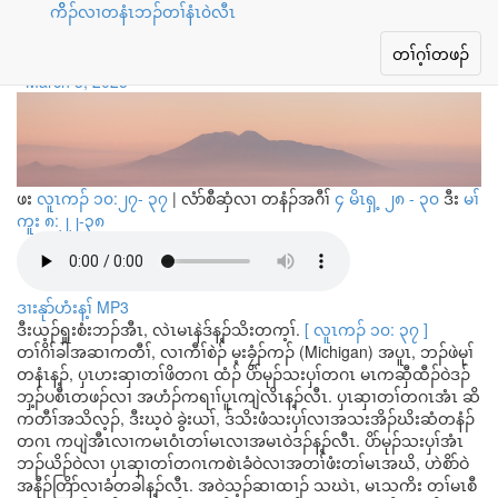
ကိိၣ်လၢတနံၤဘၣ်တၢ်နံၤ၀ဲလီၤ
တၢ်မၤလဲၢ်အါထီၣ်ယွၤအတၢ်အဲၣ်
Toggle
တၢ်ဂ့ၢ်တဖၣ်
navigation
March 3, 2025
ဖး
လူၤကၣ် ၁၀:၂၇- ၃၇
|
လံာ်စီဆှံလၢ တနံၣ်အဂီၢ်
၄ မိၤရှ့ ၂၈ - ၃၀
ဒီး
မၢ်
ကူး ၈:၂၂-၃၈
ဒၢးနုာ်ဟံးန့ၢ် MP3
ဒီးယ့ၣ်ရှူးစံးဘၣ်အီၤ, လဲၤမၤနဲဒ်န့ၣ်သိးတက့ၢ်.
[ လူၤကၣ် ၁၀: ၃၇ ]
တၢ်ဂိၢ်ခါအဆၢကတီၢ်, လၢကီၢ်စဲၣ် မ့းခၠံၣ်ကၣ် (Michigan) အပူၤ, ဘၣ်ဖဲမုၢ်
တနံၤန့ၣ်, ပှၤဟးဆှၢတၢ်ဖိတဂၤ ထံၣ် ပိာ်မုၣ်သးပှၢ်တဂၤ မၤကဆှီထီၣ်ဝဲဒၣ်
ဘှ့ၣ်ပစီၤတဖၣ်လၢ အဟံၣ်ကရၢၢ်ပူၤကျဲလိၤန့ၣ်လီၤ. ပှၤဆှၢတၢ်တဂၤအံၤ ဆိ
ကတီၢ်အသိလ့ၣ်, ဒီးဃ့ဝဲ ခွဲးယၢ်, ဒ်သိးဖံသးပှၢ်လၢအသးအိၣ်ဃိးဆံတနံၣ်
တဂၤ ကပျဲအီၤလၢကမၤဝံၤတၢ်မၤလၢအမၤဝဲဒၣ်န့ၣ်လီၤ. ပိာ်မုၣ်သးပှၢ်အံၤ
ဘၣ်ယိၣ်ဝဲလၢ ပှၤဆှၢတၢ်တဂၤကစဲၤခံဝဲလၢအတၢ်ဖံးတၢ်မၤအဃိ, ဟဲစိာ်ဝဲ
အနီၣ်တြိာ်လၢခံတခါန့ၣ်လီၤ. အဝဲသ့ၣ်ဆၢထၢၣ် သဃဲၤ, မၤသကိး တၢ်မၤစီ