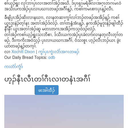
စၢ်ယ့ၣ်ရှူး လုၢ်ဘၢပှၤလၢအတၢ်အဲၣ်အဃိ, ဒ်ပှၤရှၤမရံဖိလၢအဂ့ၤတဂၤမၤဝဲ
အသိးပကအဲၣ်ပှၤလၢပဃၢၤတဖၣ်အဂီၢ်န့ၣ်, ကစၢ်ကမၤစၢၤပှၤန့ၣ်လီၤ.
ခီဖျိပှၤအိၣ်ဆိးလၢနဃၢၤ, လၢနတဆၢကွၢ်လၢ်ဘၣ်တဖၣ်အအိၣ်န့ၣ် ကစၢ်
ယွၤဒုးနဲၣ်တ့ၢ်နၤ အတၢ်အဲၣ်ဒ်လဲၣ်. တၢ်တနွံအံၤန့ၣ်, နကအိၣ်မူဒုးနဲၣ်ဖျါထီၣ်
နီၢ်နီၢ် ယွၤအတၢ်အဲၣ်ဆူ မတၤတဂၤအအိၣ်ကသ့ဝဲဒၣ်လဲၣ်.
တၢ်အဲၣ်ကစၢ်ယ့ၣ်ရှူးသးဘိဧၢ, ဒ်သိးယကအဲၣ်ပှၤခဲလၢာ်လၢနတ့လီၤတ့ၢ်တ
ဖၣ်, ဒီးကကိးအဝဲသ့ၣ် ပှၤလၢယဃၢၤအဂီၢ်, ဝံသးစူၤ ဟ့ၣ်လီၤဘၣ်ယၤ ခွဲး
ယာ်တဖၣ်န့ၣ်တက့ၢ်.
လၢ
Xochitl Dixon
|
ကွၢ်ပှၤကွဲးလံာ်အဂၤတဖၣ်
Our Daily Bread Topics:
odb
ကးတံာ်ကွံာ်
ဟ့ၣ်နီၤလီၤတၢ်ဂီၤလၢတနံၤအဂီၢ်
ဖးအါထီၣ်