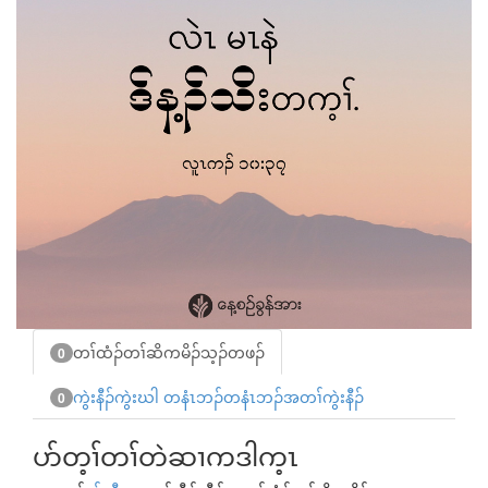
တၢ်ထံၣ်တၢ်ဆိကမိၣ်သ့ၣ်တဖၣ်
0
ကွဲးနီၣ်ကွဲးဃါ တနံၤဘၣ်တနံၤဘၣ်အတၢ်ကွဲးနီၣ်
0
ပာ်တ့ၢ်တၢ်တဲဆၢကဒါက့ၤ