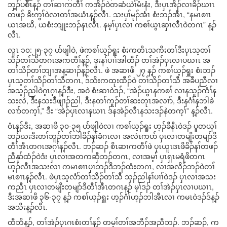
ဘှ့ၣ်ပစီၤန့ၣ် တၢ်ဆၢကတီၢ် ကအိၣ်ဝဲတဆံယဲၢ်မံးနံး, ဒီးပှၤအိၣ်လၢခိၣ်ဃၢၤ
တဖၣ် ခိးကွၢ်ဝဲလၢတၢ်အယံၤန့ၣ်လီၤ. သးပှၢ်မုၣ်အံၤ စံးဘၣ်အီၤ, “နမၤစၢၤ
ယၤအဃိ, ယစံးဘျုးဘၣ်နၤလီၤ. နမ့ၢ်ပှၤလၢ ကစၢ်ယွၤဆှၢလီၤဝဲတဂၤ” န့ၣ်
လီၤ.
လူၤ ၁၀:၂၅-၃၇ ပာ်ဖျါဝဲ, ဖဲကစၢ်ယ့ၣ်ရှူး စံးကတိၤသကိးတၢ်ဒီးပှၤသ့တၢ်
သိၣ်တၢ်သီတဂၤအကတီၢ်န့ၣ်, ဒုးနၢ်ပၢၢ်အါထီၣ် တၢ်အဲၣ်ပှၤလၢပဃၢၤ အ
တၢ်သိၣ်တၢ်ဘျၢအန့ဆၢၣ်န့ၣ်လီၤ. ဖဲ အဆၢဖိ ၂၇ န့ၣ် ကစၢ်ယ့ၣ်ရှူး စံးဘၣ်
ပှၤသ့တၢ်သိၣ်တၢ်သီတဂၤ, ဒ်သိးကထုးထီၣ်ဝဲ တၢ်သိၣ်တၢ်သီ အခီပညီလၢ
အသ့ၣ်ညါဝဲဂ့ၤဂ့ၤန့ၣ်ဒီး, အဝဲ စံးဆၢဝဲဒၣ်, “အဲၣ်ယွၤနကစၢ် လၢနသူၣ်ကံၢ်န
သးလဲ, ဒီးနသးဒီဖျၢၣ်ညါ, ဒီးနတၢ်ကူၣ်တၢ်ဆးတုၤအလၢာ်, ဒီးနဂံၢ်နဘါခဲ
လၢာ်တက့ၢ်,” ဒီး “အဲၣ်ပှၤလၢနဃၢၤ ဒ်နအဲၣ်လီၤနသးဒၣ်နဲတက့ၢ်” န့ၣ်လီၤ.
ဝံၤန့ၣ်ဒီး, အဆၢဖိ ၃၀-၃၅ ပာ်ဖျါဝဲလၢ ကစၢ်ယ့ၣ်ရှူး ဟ့ၣ်ခီနီၤဝဲဒၣ် ပူတယုၢ်
ဘၣ်ဃးဒီးတၢ်ဘူၣ်တၢ်ဘါခိၣ်နၢ်ခံဂၤလၢ အလဲၤကပာ် ပှၤလၢတမျိးတမျာ်ဒိ
တီၢ်အီၤတဂၤအဂ့ၢ်န့ၣ်လီၤ. ဘၣ်ဆၣ် စိၤဆၢကတီၢ်ဖဲ ပှၤယူၤဒၤဖိခိၣ်နၢ်တဖၣ်
ညီနုာ်ထံၣ်ဝဲဒံး ပှၤလၢအတကဆှီဘၣ်တဂၤ, လၢအမ့ၢ် ပှၤရှၤမရံဖိတဂၤ
ဟ့ၣ်လီၤအသးလၢ ကမၤစၢၤပှၤဘၣ်ဒိဘၣ်ထံးတဂၤ, လၢအလိၣ်ဘၣ်ဝဲတၢ်
မၤစၢၤန့ၣ်လီၤ. ဖဲပှၤသ့လံာ်တၢ်သိၣ်တၢ်သီ သ့ၣ်ညါနၢ်ပၢၢ်ဝဲဒၣ် ပှၤလၢအသး
ကညီၤ ပှၤလၢတမျိးတမျာ်ဒိတီၢ်အီၤတဂၤန့ၣ် မ့ၢ်ဒၣ် တၢ်အဲၣ်ပှၤလၢပဃၢၤ,
ဒီးအဆၢဖိ ၃၆-၃၇ န့ၣ် ကစၢ်ယ့ၣ်ရှူး ဟ့ၣ်ဂံၢ်ဟ့ၣ်ဘါအီၤလၢ ကမၤဝဲဒၣ်ဒ်န့ၣ်
အသိးန့ၣ်လီၤ.
ထီဘိန့ၣ်, တၢ်အဲၣ်ပှၤဂၤစံးတၢ်န့ၣ် တမ့ၢ်တၢ်အဘီၣ်အညီဘၣ်. ဘၣ်ဆၣ်, က