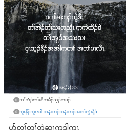
တၢ်ထံၣ်တၢ်ဆိကမိၣ်သ့ၣ်တဖၣ်
0
ကွဲးနီၣ်ကွဲးဃါ တနံၤဘၣ်တနံၤဘၣ်အတၢ်ကွဲးနီၣ်
0
ပာ်တ့ၢ်တၢ်တဲဆၢကဒါက့ၤ