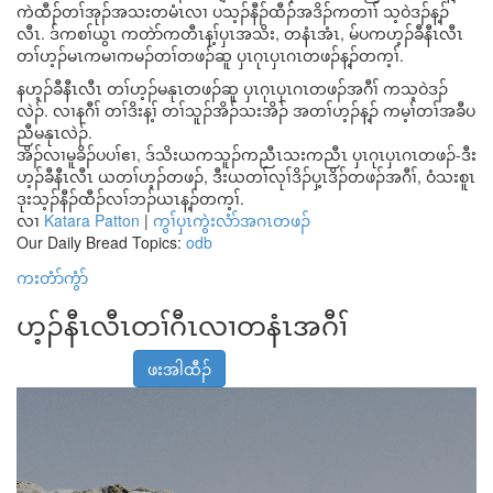
ကဲထီၣ်တၢ်အုၣ်အသးတမံၤလၢ ပသ့ၣ်နီၣ်ထီၣ်အဒိၣ်ကတၢၢ် သ့ဝဲဒၣ်န့ၣ်
လီၤ. ဒ်ကစၢ်ယွၤ ကတဲာ်ကတီၤန့ၢ်ပှၤအသိး, တနံၤအံၤ, မ်ပကဟ့ၣ်ခီနီၤလီၤ
တၢ်ဟ့ၣ်မၤကမၢကမၣ်တၢ်တဖၣ်ဆူ ပှၤဂုၤပှၤဂၤတဖၣ်န့ၣ်တက့ၢ်.
နဟ့ၣ်ခီနီၤလီၤ တၢ်ဟ့ၣ်မနုၤတဖၣ်ဆူ ပှၤဂုၤပှၤဂၤတဖၣ်အဂီၢ် ကသ့ဝဲဒၣ်
လဲၣ်. လၢနဂီၢ် တၢ်ဒိးန့ၢ် တၢ်သူၣ်အိၣ်သးအိၣ် အတၢ်ဟ့ၣ်န့ၣ် ကမ့ၢ်တၢ်အခီပ
ညီမနုၤလဲၣ်.
အိၣ်လၢမူခိၣ်ပပၢ်ဧၢ, ဒ်သိးယကသူၣ်ကညီၤသးကညီၤ ပှၤဂုၤပှၤဂၤတဖၣ်-ဒီး
ဟ့ၣ်ခီနီၤလီၤ ယတၢ်ဟ့ၣ်တဖၣ်, ဒီးယတၢ်လုၢ်ဒိၣ်ပှ့ၤဒိၣ်တဖၣ်အဂီၢ်, ဝံသးစူၤ
ဒုးသ့ၣ်နီၣ်ထီၣ်လၢ်ဘၣ်ယၤန့ၣ်တက့ၢ်.
လၢ
Katara Patton
|
ကွၢ်ပှၤကွဲးလံာ်အဂၤတဖၣ်
Our Daily Bread Topics:
odb
ကးတံာ်ကွံာ်
ဟ့ၣ်နီၤလီၤတၢ်ဂီၤလၢတနံၤအဂီၢ်
ဖးအါထီၣ်