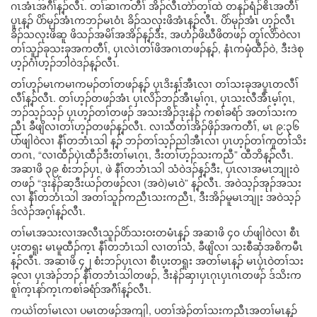
ဂၤအံၤအဂီၢ်န့ၣ်လီၤ. တၢ်ဆၢကတီၢ် အိၣ်လီၤတဲာ်တ့ၢ်ထဲ တနၣ်ရံၣ်ဧိၤအတီၢ်
ပူၤန့ၣ် ပိာ်မုၣ်အံၤကဘၣ်မၤဝံၤ ခိၣ်သလုးဖိအံၤန့ၣ်လီၤ. ပိာ်မုၣ်အံၤ ဟ့ၣ်လီၤ
ခိၣ်သလုးဖိဆူ ဖိသၣ်အမိၢ်အအိၣ်န့ၣ်ဒီး, အဟံၣ်ဖိဃီဖိတဖၣ် တူၢ်လိာ်ဝဲလၢ
တၢ်သူၣ်ခုသးခုအကတီၢ်, ပှၤလဲၤတၢ်ဖိအဂၤတဖၣ်န့ၣ်, နံၤကမှံထီၣ်ဝဲ, ဒီးဒဲစု
ဟ့ၣ်ဂံၢ်ဟ့ၣ်ဘါဝဲဒၣ်န့ၣ်လီၤ.
တၢ်ဟ့ၣ်မၤကမၢကမၣ်တၢ်တဖၣ်န့ၣ် ပှၤဒိးန့ၢ်အီၤလၢ တၢ်သးခုအပူၤတလီၢ်
လီၢ်န့ၣ်လီၤ. တၢ်ဟ့ၣ်တဖၣ်အံၤ ပှၤလိၣ်ဘၣ်အီၤမ့ၢ်ဂ့ၤ, ပှၤသးလီအီၤမ့ၢ်ဂ့ၤ,
ဘၣ်သ့ၣ်သ့ၣ် ပှၤဟ့ၣ်တၢ်တဖၣ် အသးအိၣ်ဒုးနဲၣ် ကစၢ်ခရံာ် အတၢ်သးက
ညီၤ ခီဖျိလၢတၢ်ဟ့ၣ်တဖၣ်န့ၣ်လီၤ. လၢသီတၢ်အိၣ်ဖှိၣ်အကတီၢ်, မၤ ၉:၃၆
ပာ်ဖျါဝဲလၢ နီၢ်တဘံၤသါ န့ၣ် ဘၣ်တၢ်သ့ၣ်ညါအီၤလၢ ပှၤဟ့ၣ်တၢ်ကူတၢ်သိး
တဂၤ, “လၢထီၣ်ပှဲၤထီၣ်ဒီးတၢ်မၤဂ့ၤ, ဒီးတၢ်ဟ့ၣ်သးကညီ” ထီဘိန့ၣ်လီၤ.
အဆၢဖိ ၃၉ စံးဘၣ်ပှၤ, ဖဲ နီၢ်တဘံၤသါ သံဝဲဒၣ်န့ၣ်ဒီး, ပှၤလၢအမၤဘျုးဝဲ
တဖၣ် “ဒုးနဲၣ်ဆ့ဒီးယၣ်တဖၣ်လၢ (အဝဲ)မၤဝဲ” န့ၣ်လီၤ. အဝဲသ့ၣ်အုၣ်အသး
လၢ နီၢ်တဘံၤသါ အတၢ်သူၣ်ကညီၤသးကညီၤ, ဒီးအိၣ်မူမၤဘျုး အဝဲသ့ၣ်
ဒ်လဲၣ်အဂ့ၢ်န့ၣ်လီၤ.
တၢ်မၤအသးလၢအလီၤသူၣ်ပိာ်သးဝးတမံၤန့ၣ် အဆၢဖိ ၄၀ ပာ်ဖျါဝဲလၢ စီၤ
ပ့းတရူး မၤမူထီၣ်က့ၤ နီၢ်တဘံၤသါ လၢတၢ်သံ, ခီဖျိလၢ သးစီဆှံအစိကမီၤ
န့ၣ်လီၤ. အဆၢဖိ ၄၂ စံးဘၣ်ပှၤလၢ စီၤပ့းတရူး အတၢ်မၤန့ၣ် မၤပှဲၤဝဲတၢ်သး
ခုလၢ ပှၤအဲၣ်ဘၣ် နီၢ်တဘံၤသါတဖၣ်, ဒီးနဲၣ်ဆှၢပှၤဂုၤပှၤဂၤတဖၣ် ဒ်သိးက
စူၢ်က့ၤနာ်က့ၤကစၢ်ခရံာ်အဂီၢ်န့ၣ်လီၤ.
ကယဲၢ်တၢ်မၤလၢ ပမၤတဖၣ်အကျါ, ပတၢ်အဲၣ်တၢ်သးကညီၤအတၢ်မၤန့ၣ်