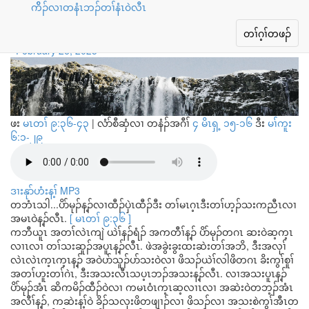
ကိိၣ်လၢတနံၤဘၣ်တၢ်နံၤ၀ဲလီၤ
တၢ်ဟ့ၣ်တၢ်အတၢ်သးခု
Toggle
တၢ်ဂ့ၢ်တဖၣ်
navigation
February 26, 2025
ဖး
မၤတၢ် ၉:၃၆-၄၃
|
လံာ်စီဆှံလၢ တနံၣ်အဂီၢ်
၄ မိၤရှ့ ၁၅-၁၆
ဒီး
မၢ်ကူး
၆:၁-၂၉
ဒၢးနုာ်ဟံးန့ၢ် MP3
တဘံၤသါ...ပိာ်မုၣ်န့ၣ်လၢထီၣ်ပှဲၤထီၣ်ဒီး တၢ်မၤဂ့ၤဒီးတၢ်ဟ့ၣ်သးကညီၤလၢ
အမၤဝဲန့ၣ်လီၤ.
[ မၤတၢ် ၉:၃၆ ]
ကဘီယူၤ အတၢ်လဲၤကျဲ ယဲၢ်နၣ်ရံၣ် အကတီၢ်န့ၣ် ပိာ်မုၣ်တဂၤ ဆးဝဲဆ့က့ၤ
လၢၤလၢ တၢ်သးဆူၣ်အပူၤန့ၣ်လီၤ. ဖဲအခွဲးခွးထးဆဲးတၢ်အဘိ, ဒီးအလုၢ်
လဲၤလဲၤက့ၤက့ၤန့ၣ် အဝဲပာ်သူၣ်ပာ်သးဝဲလၢ ဖိသၣ်ယဲၢ်လါဖိတဂၤ ခိးကွၢ်စူၢ်
အတၢ်ဟူးတၢ်ဂဲၤ, ဒီးအသးလီၤသပ့ၤဘၣ်အသးန့ၣ်လီၤ. လၢအသးပူၤန့ၣ်
ပိာ်မုၣ်အံၤ ဆိကမိၣ်ထီၣ်ဝဲလၢ ကမၤဝံၤက့ၤဆ့လၢၤလၢ အဆဲးဝဲတဘ့ၣ်အံၤ
အလီၢ်န့ၣ်, ကဆဲးန့ၢ်ဝဲ ခိၣ်သလုးဖိတဖျၢၣ်လၢ ဖိသၣ်လၢ အသးစဲကွၢ်အီၤတ