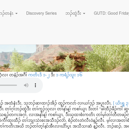
September 7, 2024
ကါလၢ တၢ်စူၢ်တၢ်နာ်အ
ဘၣ်တနံၤ
Discovery Series
ဘၣ်ထွဲဒီး
GUTD: Good Friday
ဆှံလၢ တနံၣ်အဂီၢ်
ကတိၤဒိ ၁-၂
ဒီး
၁ ကရံၣ်သူး ၁၆
့ၣ် အထံနံၤဒီး, သုဘၣ်ဆၢထၢၣ်အိၣ် ထူၣ်ကလာ် လၢယၢ်ဒ့ၣ် အပူၤလီၤ.
[ ယိၤရှူ ၃
 တၢ်ဂ့ၢ်ဘၣ်ထွဲဒီး တၢ်ကူၣ်သ့လၢ တၢ်နာ်န့ၢ် ကစၢ်ယွၤ ဒီးတၢ် “ခါထီၣ်ခီၣ်ကါ ဆူယ
ိၣ်သရၣ်တဂၤအဂ့ၢ်, လၢအနာ်န့ၢ် ကစၢ်ယွၤ, ဒီးဃုထၢစံးကတိၤ တၢ်မ့ၢ်တၢ်တီတဖၣ်လ
ကီၢ်ထုးထီၣ် တၢ်ဘျၢသဲးစးအသီဒၣ်လဲာ်, စံၣ်တဲၤတဲလီၤဝဲန့ၣ်လီၤ. မ့ၢ်လၢအတၢ်စံ
ၢ်ကတိၤအဃိ ဘၣ်တၢ်တ့ၢ်နုာ်အီၤလၢဃိာ်ပူၤ အသီသၢဆံ န့ၣ်လီၤ. ဘၣ်ဆၣ်, အတၢ်