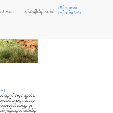
ကိိၣ်လၢတနံၤ
 & Easter
တၢ်တဲဖျါထီၣ်ပတၢ်နာ်
ဘၣ်တၢ်နံၤ၀ဲလီၤ
:၈ ]
ၢ်ဒ့ၣ်ကျိအပူၤ” န့ၣ်လီၤ.
ၢလံာ်စီဆှံအပူၤ, ဒီးဘၣ်
ၣ်တဲၤတဲလီၤတၢ်န့ၣ် ပှၤ
ဂ့ၢ်န့ၣ်ဘၣ်တၢ်ပတံထီၣ်,