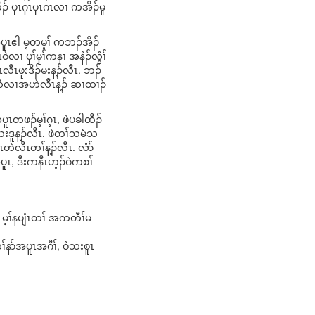
ၣ် ပှၤဂုၤပှၤဂၤလၢ ကအိၣ်မူ
ပူၤဧါ မ့တမ့ၢ် ကဘၣ်အိၣ်
ၢ ပှၢ်မုၢ်ကနၢ အနံၣ်လွံၢ်
ီၤဖုးဒိၣ်မးန့ၣ်လီၤ. ဘၣ်
ဲ “ထံလၢအဟဲလီၤန့ၣ် ဆၢထၢၣ်
ူၤတဖၣ်မ့ၢ်ဂ့ၤ, ဖဲပခါထီၣ်
းဒူန့ၣ်လီၤ. ဖဲတၢ်သမံသ
ၤတဲလီၤတၢ်န့ၣ်လီၤ. လံာ်
ပူၤ, ဒီးကနီၤဟ့ၣ်ဝဲကစၢ်
မ့ၢ်နပျံၤတၢ် အကတီၢ်မ
နာ်အပူၤအဂီၢ်, ဝံသးစူၤ