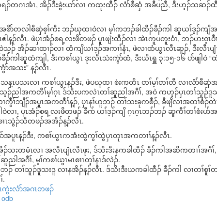
ၢ သရၣ်တဂၤအံၤ, အိၣ်ဒီးခွဲးယာ်လၢ ကထုးထီၣ် လံာ်စီဆှံ အခီပညီ, ဒီးဟ့ၣ်သဆၣ်ထီ
အစိာ်တလါစီဆှံစ့ၢ်ကီး ဘၣ်ဃုထၢဝဲလၢ မ့ၢ်ကဘၣ်ခါထီၣ်ခီၣ်ကါ ဆူယၢ်ဒ့ၣ်ကျိအ
န့ၣ်လီၤ. ဖဲပှၤအံၣ်စရ့လးဖိတဖၣ် ပူၤဖျဲးထီၣ်လၢ အဲၤကူပတူးဝံၤ, ဘၣ်ဟးဝ့ၤဝီၤဝဲလ
အဝဲသ့ၣ် အိၣ်ဆၢထၢၣ်လၢ ထံကျိယၢ်ဒ့ၣ်အကၢၢ်နံၤ, ဖဲလၢထံယွၤလီၤဆူၣ်, ဒီးလီၤပျံၤလ
ခီၣ်ကါဆူထံကျါ, ဒီးကစၢ်ယွၤ ဒုးလီၤသံးကွံာ်ထံ, ဒီးယိၤရှူ ၃:၁၅-၁၆ ပာ်ဖျါဝ
်ကွံာ်အသး” န့ၣ်လီၤ.
ဒီးသန့ၤပသးလၢ ကစၢ်ယွၤန့ၣ်ဒီး, ဖဲပဃုထၢ စံးကတိၤ တၢ်မ့ၢ်တၢ်တီ လၢလံာ်စီဆှံအပ
့ၣ်ညါအကတီၢ်မ့ၢ်ဂ့ၤ ဒ်သိးပကလဲၤတၢ်ဆူညါအဂီၢ်, အဝဲ ကဟ့ၣ်ပှၤတၢ်သူၣ်ဒူသ
လၢကွီၢ်ဘျီၣ်အပူၤအကတီၢ်န့ၣ်, ပှၤနၢ်ဟူဘၣ် တၢ်သးခုကစီၣ်, ခီဖျိလၢအတၢ်စံၣ်တဲ
ဖျါဝဲလၢ, ပှၤအံၣ်စရ့လးဖိတဖၣ် ခီဂာ် ယၢ်ဒ့ၣ်ကျိ ဂ့ၤဂ့ၤဘၣ်ဘၣ် ဆူကီၢ်တၢ်စံးပာ်အ
ၤသွဲၣ်သီတဖၣ်အအိၣ်န့ၣ်လီၤ.
နာ်အပူၤန့ၣ်ဒီး, ကစၢ်ယွၤကအံးထွဲကွၢ်ထွဲပှၤတုၤအကတၢၢ်န့ၣ်လီၤ.
ၢ်အိၣ်သးတမံၤလၢ အလီၤပျံၤလီၤဖုး, ဒ်သိးဒီးနကခါထီၣ် ခီၣ်ကါအဆိကတၢၢ်အဂီၢ်, 
ညါအဂီၢ်, မ့ၢ်ကစၢ်ယွၤမၤစၢၤတ့ၢ်နၤဒ်လဲၣ်.
် တၢ်သူၣ်ဒူသးဒူ လၢနအိၣ်န့ၣ်လီၤ. ဒ်သိးဒီးယကခါထီၣ် ခီၣ်ကါ လၢတၢ်စူၢ်တၢ်
်.
ပှၤကွဲးလံာ်အဂၤတဖၣ်
odb