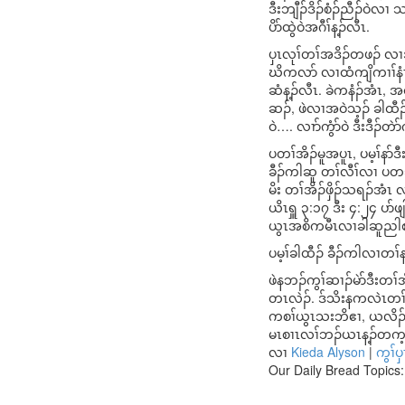
ဒီးဘျီၣ်ဒိၣ်စံၣ်ညီၣ်ဝဲလ
ပိာ်ထွဲဝဲအဂီၢ်န့ၣ်လီၤ.
ပှၤလုၢ်တၢ်အဒိၣ်တဖၣ် လၢ
ဃိကလာ် လၢထံကျိကၢၢ်နံၤဧါ
ဆံန့ၣ်လီၤ. ခဲကနံၣ်အံၤ, 
ဆၣ်, ဖဲလၢအဝဲသ့ၣ် ခါထီၣ်
ဝဲ…. လၢာ်ကွံာ်ဝဲ ဒီးဒီၣ်တဲာ
ပတၢ်အိၣ်မူအပူၤ, ပမ့ၢ်နာ်
ခီၣ်ကါဆူ တၢ်လီၢ်လၢ ပတသ
မိး တၢ်အိၣ်ဖှိၣ်သရၣ်အံၤ 
ယိၤရှူ ၃:၁၇ ဒီး ၄:၂၄ ပာ်
ယွၤအစိကမီၤလၢခါဆူညါစၢ
ပမ့ၢ်ခါထီၣ် ခီၣ်ကါလၢတၢ်
ဖဲနဘၣ်ကွၢ်ဆၢၣ်မဲာ်ဒီးတ
တၤလဲၣ်. ဒ်သိးနကလဲၤတၢ်ဆူ
ကစၢ်ယွၤသးဘိဧၢ, ယလိၣ်ဘၣ
မၤစၢၤလၢ်ဘၣ်ယၤန့ၣ်တက့ၢ
လၢ
Kieda Alyson
|
ကွၢ်
Our Daily Bread Topics: