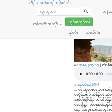
ကိိၣ်လၢတနံၤဘၣ်တၢ်နံၤ၀ဲလီၤ
ခါထီၣ် ခီၣ်
တနံၤ
ပူၤ
ဟ့ၣ်မၤဘူၣ်တၢ်
တၢ်ကတိၤအကျိာ်
နုာ်လီၤ
ဆဲးလီၤမံၤ
ဖး
ယိၤရှူ ၃:၇-၁၇
|
လံာ်စီ
ဒၢးနုာ်ဟံးန့ၢ် MP3
... တုၤသုလဲၤတုၤလၢ ယၢ်ဒ
တမှံၤသရၣ် ဟဲစံၣ်တဲၤတဲလီၤ
အဝဲပာ်ဖျါထီၣ် တၢ်အိၣ်ဖှ
တဘျီန့ၣ်, ဖဲလၢအဝဲသ့ၣ်ထံ
ထံၣ် ဒ်အမ့ၢ် တၢ်သးဟ့အတ