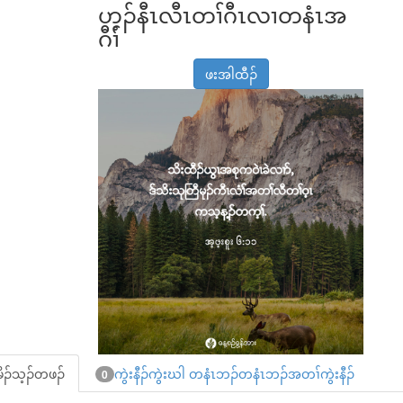
ဟ့ၣ်နီၤလီၤတၢ်ဂီၤလၢတနံၤအ
ဂီၢ်
ဖးအါထီၣ်
ိၣ်သ့ၣ်တဖၣ်
ကွဲးနီၣ်ကွဲးဃါ တနံၤဘၣ်တနံၤဘၣ်အတၢ်ကွဲးနီၣ်
0