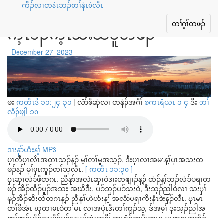
ကိိၣ်လၢတနံၤဘၣ်တၢ်နံၤ၀ဲလီၤ
ယွၤအတၢ်ကူၣ်ဘၣ်ကူၣ်သ့ အုၣ်
Toggle
တၢ်ဂ့ၢ်တဖၣ်
က့ၤခီၣ်က့ၤသးသမူတဖၣ်
navigation
December 27, 2023
ဖး
ကတိၤဒိ ၁၁:၂၄-၃၁
|
လံာ်စီဆှံလၢ တနံၣ်အဂီၢ်
စကၤရံယၤ ၁-၄
ဒီး
တၢ်
လီၣ်ဖျါ ၁၈
ဒၢးနုာ်ဟံးန့ၢ် MP3
ပှၤတီပှၤလိၤအတၤသၣ်န့ၣ် မ့ၢ်တၢ်မူအသ့ၣ်, ဒီးပှၤလၢအမၤန့ၢ်ပှၤအသးတ
ဖၣ်န့ၣ် မ့ၢ်ပှၤကူၣ်တၢ်သ့လီၤ.
[ ကတိၤ ၁၁:၃၀ ]
ၦၤဆှၢလံၥ်ဖိတဂၤ, ညီနုာ်အလဲၤဆှၢဝဲဒၢးတဖျၢၣ်န့ၣ် ထံၣ်န့ၢ်ဘၣ်လံၥ်ပရၢတ
ဖၣ် အိၣ်ထီၣ်ပူၣ်အသး အဃိဒီး, ပၥ်သူၣ်ပၥ်သးဝဲ, ဒီးသ့ၣ်ညါဝဲလၢ သးၦၢ်
မုၣ်အိၣ်ဆိးထဲတဂၤန့ၣ် ညီနုၢ်ဟဲဟံးန့ၢ် အလံာ်ပရၢကိးနံၤဒဲးန့ၣ်လီၤ. ၦၤမၤ
တၢ်ဖိအံၤ ဃုထၢမၤဝဲတၢ်မၤ လၢအပှဲၤဒီးတၢ်ကူၣ်သ့, ဒ်အမ့ၢ် ဒုးသ့ၣ်ညါအ
တၢ်ဘၣ်ယိၣ်လၢပိၥ်မုၣ်သးၦၢ်အံၤအဂီၢ် ဆူဟံၣ်ကပိၤကပၤ ၦၤတဂၤအအိၣ်