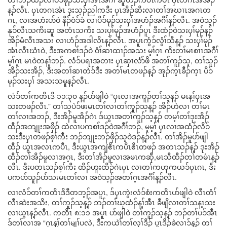
န့ၣ်လီၤ. ၦၤတဂၤအံၤ ဒုးသ့ၣ်ညါကဒီး ၦၤအိၣ်ဆိးလၢတၢ်အဃၢၤအဂၤတ
ဂၤ, လၢအဟံးပာ်ဝဲ နီၣ်ဝံၥ်ခံ လၢပိၥ်မုၣ်သးၦၢ်အဟံၣ်အဂီၢ်န့ၣ်လီၤ. အဝဲသ့ၣ်
နုၥ်လီၤသကိးဆူ အတံၤသကိး သးပှၢ်မုၣ်အဟံၣ်ပူၤ ဒီးထံၣ်ဝဲသးၦၢ်မုၣ်န့ၣ်
အိၣ်မံလီၤအသး လၢဟံၣ်အဒါလိၤန့ၣ်လီၤ. အပူၤကွံၥ်လွံၢ်သီန့ၣ် သးၦၢ်မုၣ်
အံၤလီၤဃံၤဝဲ, ဒီးအကစၢ်ဒၣ်ဝဲ ဝံၢ်ဆၢထၢၣ်အသး မ့ၢ်ဂ့ၤ ကိးတၢ်မၤစၢၤအဂီၢ်
မ့ၢ်ဂ့ၤ မၤဝဲတန့ၢ်ဘၣ်. လံၥ်ပရၢအတၢး ၦၤဆှၢလံာ်ဖိ အတၢ်ကူၣ်သ့, တၢ်သူၣ်
အိၣ်သးအိၣ်, ဒီးအတၢ်ဆၢတဲၥ်ဒီး အတၢ်မၤတဖၣ်န့ၣ် အုၣ်က့ၤခီၣ်က့ၤ ပိၥ်
မုၣ်သးၦၢ် အသးသမူန့ၣ်လီၤ.
လံၥ်တၢ်ကတိၤဒိ ၁၁:၃၀ န့ၣ်ပာ်ဖျါဝဲ “ၦၤလၢအကူၣ်တၢ်သ့န့ၣ် မၤန့ၢ်ၦၤအ
သးတဖၣ်လီၤ.” တၢ်သ့ပဲၥ်ဖးမၤတၢ်လၢတၢ်ကူၣ်သ့န့ၣ် အိၣ်ဟဲလၢ တၢ်မၤ
တၢ်လၢအဘၣ်, ဒီးအိၣ်မူအိၣ်ဂဲၤ ဒ်ယွၤအတၢ်ကူၣ်သ့န့ၣ် တမ့ၢ်တၢ်ဒုးအိၣ်
ထီၣ်အဘျုးအဖှိၣ် ထဲလၢပကစၢ်ဒၣ်ဝဲအဂီၢ်ဘၣ်, မ့မ့ၢ် ၦၤလၢအထံၣ်လိၥ်
သးဒီးၦၤတဖၣ်စ့ၢ်ကီး ဘၣ်ဘျုးဘၣ်ဖှိၣ်သ့ဝဲဒၣ်န့ၣ်လီၤ. တၢ်အိၣ်မူပာ်ဖျါ
ထီၣ် ယွၤအလၤကပီၤ, ဒီးယွၤအကျဲဧိၤကပိၤဧိၤတဖၣ် အတၤသၣ်န့ၣ် ဒုးအိၣ်
ထီၣ်တၢ်အိၣ်မူလၢအဂ့ၤ, ဒီးတၢ်အိၣ်မူလၢအမၤကဆှီ,မၤသီထီၣ်တၢ်တမံၤန့ၣ်
လီၤ. ဒီးပတၤသၣ်စ့ၢ်ကီး ထိၣ်ဟူးထိၣ်ဂဲၤၦၤ လၢတၢ်ကဟုကယၥ်ၦၤဂၤ, ဒီး
ပကပာ်သူၣ်ပာ်သးမၤတၢ်လၢ အဝဲသ့ၣ်အတၢ်ဂ့ၤအဂီၢ်န့ၣ်လီၤ.
လၢလံၥ်တၢ်ကတိၤဒိဒီတဘ့ၣ်အပူၤ, ဒ်ၦၤကွဲးလံၥ်စံးကတိၤပာ်ဖျါဝဲ လီၤတံၢ်
လီၤဆဲးအသိး, တၢ်ကူၣ်သ့န့ၣ် ဘၣ်တၢ်ဃုထံၣ်န့ၢ်အီၤ ခီဖျိလၢတၢ်သန့ၤသး
လၢယွၤန့ၣ်လီၤ. ကတိၤ ၈:၁၁ အပူၤ ပာ်ဖျါဝဲ တၢ်ကူၣ်သ့န့ၣ် ဘၣ်တၢ်ပၥ်အီၤ
ဒ်တၢ်လၢအ “ဂ့ၤန့ၢ်တၢ်မျၢ်ပလဲ, ဒီးကယဲၢ်တၢ်လုၢ်ဒိၣ် ပှ့ၤဒိၣ်ခဲလၢၥ်န့ၣ် တၢ်