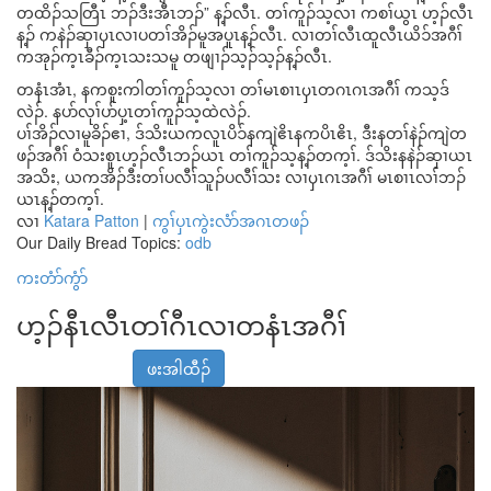
တထိၣ်သတြီၤ ဘၣ်ဒီးအီၤဘၣ်” န့ၣ်လီၤ. တၢ်ကူၣ်သ့လၢ ကစၢ်ယွၤ ဟ့ၣ်လီၤ
န့ၣ် ကနဲၣ်ဆှၢၦၤလၢပတၢ်အိၣ်မူအပူၤန့ၣ်လီၤ. လၢတၢ်လီၤထူလီၤယိၥ်အဂီၢ်
ကအုၣ်က့ၤခီၣ်က့ၤသးသမူ တဖျၢၣ်သ့ၣ်သ့ၣ်န့ၣ်လီၤ.
တနံၤအံၤ, နကစူးကါတၢ်ကူၣ်သ့လၢ တၢ်မၤစၢၤၦၤတဂၤဂၤအဂီၢ် ကသ့ဒ်
လဲၣ်. နပာ်လုၢ်ပာ်ပှ့ၤတၢ်ကူၣ်သ့ထဲလဲၣ်.
ပၢ်အိၣ်လၢမူခိၣ်ဧၢ, ဒ်သိးယကလူၤပိၥ်နကျဲဧိၤနကပိၤဧိၤ, ဒီးနတၢ်နဲၣ်ကျဲတ
ဖၣ်အဂီၢ် ဝံသးစူၤဟ့ၣ်လီၤဘၣ်ယၤ တၢ်ကူၣ်သ့န့ၣ်တက့ၢ်. ဒ်သိးနနဲၣ်ဆှၢယၤ
အသိး, ယကအိၣ်ဒီးတၢ်ပလီၢ်သူၣ်ပလီၢ်သး လၢၦၤဂၤအဂီၢ် မၤစၢၤလၢ်ဘၣ်
ယၤန့ၣ်တက့ၢ်.
လၢ
Katara Patton
|
ကွၢ်ပှၤကွဲးလံာ်အဂၤတဖၣ်
Our Daily Bread Topics:
odb
ကးတံာ်ကွံာ်
ဟ့ၣ်နီၤလီၤတၢ်ဂီၤလၢတနံၤအဂီၢ်
ဖးအါထီၣ်