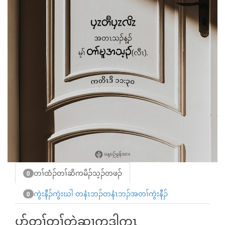
တၢ်ထံၣ်တၢ်ဆိကမိၣ်သ့ၣ်တဖၣ်
0
ကွဲးနီၣ်ကွဲးဃါ တနံၤဘၣ်တနံၤဘၣ်အတၢ်ကွဲးနီၣ်
0
ပာ်တ့ၢ်တၢ်တဲဆၢကဒါက့ၤ