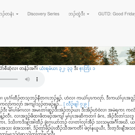
November 4, 2024
 ပှၤကလုာ်သ့ၣ်တဖၣ်
ဘၣ်တနံၤ
Discovery Series
ဘၣ်ထွဲဒီး
GUTD: Good Friday
ံာ်စီဆှံလၢ တနံၣ်အဂီၢ်
ယံးရမံယၤ ၃၂- ၃၃
ဒီး
ဧ့ၤဘြံၤ ၁
းဒိၣ်လၢ ပှၤဂံၢ်ထီၣ်တသ့ဘၣ်နီတဂၤဘၣ်န့ၣ်, ဟဲလၢ ကယဲၢ်ပှၤကလုာ်, ဒီးကယဲၢ်ပှၤအဒူၣ်, 
ကလုာ်ကလုာ် အကျါသ့ၣ်တဖၣ်န့ၣ်...
[ လီၣ်ဖျါ ၇:၉ ]
်ဒီး မိၢ်ပၢ်ခံဂၤလၢ အမၤတၢ်ဆူၣ်ဒီးအဲၣ်ဘၣ်ယၤ ဒီးအိၣ်ဟဲဝဲလၢ အမဲရကၤ ကလံၤထ
 န့ၣ်လီၤ. လၢအဒူၣ်ဖိထၢဖိတဖၣ်အကျါ မ့ၢ်ပှၤအဆိကတၢၢ် ခံဂၤ, အိၣ်ဒီးတၢ်သးဒူ 
ၤ, ဒ်သိးကဒိးန့ၢ်အါထီၣ် ခွဲးဂ့ၤယာ်ဘၣ် လၢတၢ်လုၢ်အီၣ် သးသမူအဂီၢ်အဃိ, ယ
အသး ဖဲအသးစၢ်, ဒိၣ်တုာ်ခိၣ်ပှဲၤထီၣ်သီအကတီၢ် ဖဲဝ့ၢ်နယူယီး, ဒိးတ့ဒိးဖျီအသး, အ
းတၢ်မၤဒၣ်ဝဲဆူညါကွ့ၢ်ကွ့ၢ်န့ၣ်လီၤ.