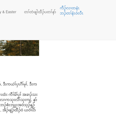
ကိိၣ်လၢတနံၤ
 & Easter
တၢ်တဲဖျါထီၣ်ပတၢ်နာ်
ဘၣ်တၢ်နံၤ၀ဲလီၤ
ဒီးကယဲၢ်ပှၤဂီၢ်မုၢ်, ဒီးက
ံး ကီၢ်မိၢ်ပှၢ် အခၢၣ်သး
လၢကသုးလီၢ်သုးကျဲ, နုာ်
ဘၣ်စံးဘျုးအဝဲသ့ၣ်န့ၣ်
ိၣ်ဖျဲၣ်ထီၣ်ဝဲ ယဝဲၢ်ပိာ်