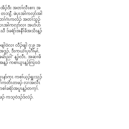
ၢအအိၣ်ဒီး အတၢ်လီၤစၢၤ အ
ၢ် တဘျီ, ဖဲပှၤအါကလုာ်အါ
ီးတၢ်ဂဲၤကလံၣ် အတၢ်သူၣ်
ဆဲးလၤအါကလုာ်လၢ အဟဲပာ်
ဒ်ခရံာ်အနီၢ်ခိအသိးန့ၣ်
်ဖျါဝဲလၢ လီၣ်ဖျါ ၇:၉ အ
ၣ်, ဒီးကယဲၢ်ပှၤဂီၢ်မုၢ်,
ဲာ်ညါ” န့ၣ်လီၤ. အဆၢဖိ
အန့ၣ် ကစၢ်ယွၤန့ၣ်ကြၢးဝဲ
က့ၤနာ်က့ၤ ကစၢ်ယ့ၣ်ရှူးသ့ၣ်
ျိာ်တၢ်ကတိၤတဖၣ် လၢအလီၤ
ၢ်ခရံာ်အပူၤန့ၣ်တက့ၢ်.
ၣ် ကသ့ဝဲဒၣ်ဒ်လဲၣ်.
.