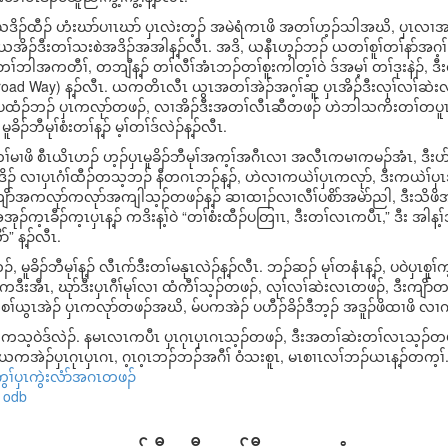
, ဒီးယဒိၣ်ထီၣ် ဟံးဃာ်ပၢၤဃာ် ပှၤလဲးတ့ၣ် အမဲရံကၤဖိ အတၢ်ဟ့ၣ်သါအဃိ, ပှၤလ
 ယအိၣ်ဒီးတၢ်သးစဲအဒိၣ်အအါန့ၣ်လီၤ. အဒိ, ယနီၤဟ့ၣ်ဘၣ် ယတၢ်စူၢ်တၢ်နာ်အဂ့
ဘါအကတီၢ်, တဘျီန့ၣ် တၢ်လီၢ်အံၤဘၣ်တၢ်စူးကါတ့ၢ်ဝဲ ဒ်အမ့ၢ် တၢ်ဒုးနဲၣ်, ဒ
 (Broad Way) န့ၣ်လီၤ. ယကတိၤလီၤ ယွၤအတၢ်အဲၣ်အဂ့ၢ်ဆူ ပှၤအိၣ်ဒီးလုၢ်လၢ်
ဖဲပထံၣ်ဘၣ် ပှၤကလုာ်တဖၣ်, လၢအိၣ်ဒီးအတၢ်လီၤဆီတဖၣ် ဟဲဘါသကိးတၢ်တပူၤဃီ 
ိၣ်ဘီမုၢ်စံးတၢ်န့ၣ် မ့ၢ်တၢ်ဒ်လဲၣ်န့ၣ်လီၤ.
တၢ်မၢဖိ စီၤယိၤဟၣ် ဟ့ၣ်ပှၤမူခိၣ်ဘီမုၢ်အက့ၢ်အဂီၤလၢ အလီၤကမၢကမၣ်အံၤ, ဒီးပာ
မုၢ်ဖးဒိၣ် လၢပှၤဂံၢ်ထီၣ်တသ့ဘၣ် နီတဂၤဘၣ်န့ၣ်, ဟဲလၢကယဲၢ်ပှၤကလုာ်, ဒီးကယဲၢ်ပှၤအဒူ
ာ်အကလုာ်ကလုာ်အကျါသ့ၣ်တဖၣ်န့ၣ် ဆၢထၢၣ်လၢလီၢ်ပစိာ်အမဲာ်ညါ, ဒီးသိဖိအမ
ၣ်က့ၤခီၣ်က့ၤပှၤန့ၣ် ကဒိးန့ၢ်ဝဲ “တၢ်စံးထီၣ်ပတြၢၤ, ဒီးတၢ်လၤကပီၤ,” ဒီး အါန့ၢ်
်” န့ၣ်လီၤ.
 မူခိၣ်ဘီမုၢ်န့ၣ် လီၤဂာ်ဒီးတၢ်မနုၤလဲၣ်န့ၣ်လီၤ. ဘၣ်ဆၣ် မုၢ်တနံၤန့ၣ်, ပဝဲပှၤစူၢ်
်ကဒီးအီၤ, ဃုာ်ဒီးပှၤဂီၢ်မုၢ်လၢ ထံကီၢ်သ့ၣ်တဖၣ်, လုၢ်လၢ်ဆဲးလၤတဖၣ်, ဒီးက
စၢ်ယွၤအဲၣ် ပှၤကလုာ်တဖၣ်အဃိ, မ်ပကအဲၣ် ပဟီၣ်ခိၣ်ဒီဘ့ၣ် အဒူၣ်ဖိထၢဖိ လၢကစ
 ကသ့ဝဲဒ်လဲၣ်. နမၤလၤကပီၤ ပှၤဂုၤပှၤဂၤသ့ၣ်တဖၣ်, ဒီးအတၢ်ဆဲးတၢ်လၤသ့ၣ်တဖ
ယကအဲၣ်ပှၤဂုၤပှၤဂၤ, ဂ့ၤဂ့ၤဘၣ်ဘၣ်အဂီၢ် ဝံသးစူၤ, မၤစၢၤလၢ်ဘၣ်ယၤန့ၣ်တက့ၢ်
ွၢ်ပှၤကွဲးလံာ်အဂၤတဖၣ်
odb