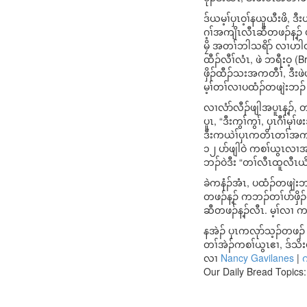
ဒ်ယမ့ၢ်ပှၤဝ့ၢ်နယူယီးဖိ
ဂ့ၢ်အကျိၤလီၤဆီတဖၣ်န့ၣ်
မၠိ အတၢ်ဘါသရိာ် လၢဟါတၢ်
ထီၣ်လီၢ်လံၤ, ဖဲ ဘရီးဝ့
ဖှိၣ်ထီၣ်သးအကတီၢ်, ဒီး
မ့ၢ်တၢ်လၢပထံၣ်တဖျဲးဘၣ် မူခ
လၢလံာ်လီၣ်ဖျါအပူၤန့ၣ်, 
ပူၤ, “ဒီးကွၢ်ကွၢ်, ပှၤဂီၢ်
ဒီးကယဲၢ်ပှၤကတိၤတၢ်အကျိ
၁၂ ပာ်ဖျါဝဲ ကစၢ်ယွၤလၢအအု
ဘၣ်ဝဲဒီး “တၢ်လီၤထူလီၤယိာ
ခဲကနံၣ်အံၤ, ပထံၣ်တဖျဲးဘၣ်,
တဖၣ်န့ၣ် ကဘၣ်တၢ်ပာ်ဖှိၣ
ဆီတဖၣ်န့ၣ်လီၤ. မ့ၢ်လၢ က
နအဲၣ် ပှၤကလုာ်သ့ၣ်တဖၣ်
တၢ်အဲၣ်ကစၢ်ယွၤဧၢ, ဒ်သိး
လၢ
Nancy Gavilanes
|
က
Our Daily Bread Topics: