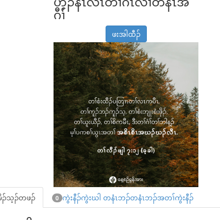
ဟ့ၣ်နီၤလီၤတၢ်ဂီၤလၢတနံၤအ
ဂီၢ်
ဖးအါထီၣ်
ိၣ်သ့ၣ်တဖၣ်
ကွဲးနီၣ်ကွဲးဃါ တနံၤဘၣ်တနံၤဘၣ်အတၢ်ကွဲးနီၣ်
0