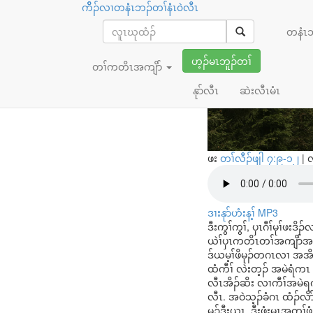
ကိိၣ်လၢတနံၤဘၣ်တၢ်နံၤ၀ဲလီၤ
တၢ်အဲၣ်ဘၣ်
တနံၤ
ဟ့ၣ်မၤဘူၣ်တၢ်
တၢ်ကတိၤအကျိာ်
နုာ်လီၤ
ဆဲးလီၤမံၤ
ဖး
တၢ်လီၣ်ဖျါ ၇:၉-၁၂
|
လ
ဒၢးနုာ်ဟံးန့ၢ် MP3
ဒီးကွၢ်ကွၢ်, ပှၤဂီၢ်မုၢ်ဖ
ယဲၢ်ပှၤကတိၤတၢ်အကျိာ်အ
ဒ်ယမ့ၢ်ဖိမုၣ်တဂၤလၢ အအိၣ
ထံကီၢ် လဲးတ့ၣ် အမဲရံကၤ
လီၤအိၣ်ဆိး လၢကီၢ်အမဲရက
လီၤ. အဝဲသ့ၣ်ခံဂၤ ထံၣ်လိာ်
မုၣ်ဒီးယၤ, ဒီးဖံးမၤအတၢ်ဖံ