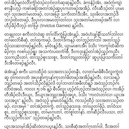
တၢ်အိၣ်မူလဲလိာ်ကွံာ်ဝဲဒၣ်လၢာ်လၢာ်ဆ့ဆ့န့ၣ်လီၤ. ခဲကနံၣ်အံၤ, အဝဲဂုာ်ကျဲး
စၢၤနီၤဟ့ၣ် ကစၢ်ခရံာ်အတၢ်အဲၣ်ဆူပှၤဂၤတဖၣ်အအိၣ်, လီၤဆီဒၣ်တၢ် ပှၤမၤ
တ့ၢ် သုးအတၢ်မၤတဖၣ်, လၢအပြၢ သကိးတၢ်ဒီးအီၤ, သုးဖိလၢအဘၣ်ဒိ
ဘၢၣ်ထံးတဖၣ်, ဒီးပှၤလၢအမၤတ့ၢ်တၢ်လၢ သုးအတၢ်မၤတဖၣ်အဂီၢ် လၢ
ဟီၣ်ခိၣ်ဒီဘ့ၣ် တၢ်ပြၢ (Invictus Games) န့ၣ်လီၤ.
တချုးလၢ စကီးလဲၤဝဲဆူ တၢ်လိာ်ကွဲပြၢအံၤန့ၣ်, အဝဲဟံးန့ၢ်နီၢ်သးဂံၢ်ဘါလၢ
တၢ်ဖးလံာ်စီဆှံ, တၢ်ထုကဖၣ်, ဒီးတၢ်ဒိကနၣ် တၢ်ဘူၣ်တၢ်ဘါ အတၢ်သူၣ်
ဝံၣ်သးဆၢတဖၣ်န့ၣ်လီၤ. မ့ၢ်ဝံၤန့ၣ်ဒီး, ယွၤမၤစၢၤအီၤ ဒ်သိး “ကကွၢ်ထံဆိက
မိၣ်က့ၤ ကစၢ်ယ့ၣ်ရှူး အသကဲးပဝးကံၢ်စီ, ဒီးကဒုးနဲၣ်တၢ်အဲၣ်သူၣ်ကညီၤ
သးကညီၤတၢ်, တၢ်သူၣ်စူၤသးစူၤ, ဒီးတၢ်ဘျုးတၢ်ဖှိၣ်” ဆူပှၤပြၢသကိးတၢ်
ဒီးအီၤတဖၣ်န့ၣ်လီၤ.
ဖဲအံၤန့ၣ် စကီး ယၢၤထီၣ်ဝဲ သးအတၤသၣ်တနီၤ, လၢတၢ်မၢဖိစီၤပီလူးကွဲးဝဲ
ဆူ ဝ့ၢ်ကလၤတံ အပှၤစူာ်က့ၤနာ်က့ၤတၢ်ဖိတဖၣ်အအိၣ်န့ၣ်လီၤ. လၢသရၣ်
ဘျၣ်တဖၣ် အတၢ်သိၣ်လိနဲၣ်လိ လုၢ်ဘၢတၢ်အဖီလာ်န့ၣ် အဝဲသ့ၣ်ဘၣ်ဂဲၤ
လိာ်ဝဲအဃိ, ကလၤ ၅:၁၆ န့ၣ် စီၤပီလူး ဟ့ၣ်ဂံၢ်ဟ့ၣ်ဘါအဝဲသ့ၣ်လၢ ကအိၣ်
တီအိၣ်လိၤဒီးယွၤ, ဒီးယွၤအဘျုးအဖှိၣ်အပူၤ, ဒ်သိး “ကလဲၤတၢ်လၢ ယွၤအ
သးအပူၤ” န့ၣ်လီၤ. အဝဲသ့ၣ် မ့ၢ်မၤဝဲဒ်န့ၣ်ဒီး, ကသၣ်ထီၣ် သးအတၤသၣ်တ
ဖၣ်, လၢအမ့ၢ် ” တၢ်အဲၣ်တၢ်ကွံ, တၢ်သူၣ်ခုသးခု, တၢ်ဃူတၢ်ဖှိၣ်, တၢ်ဝံသး
စူၤ, တၢ်သူၣ်စူၤသးစူၤ, တၢ်မၤဂ့ၤတၢ်, တၢ်စူၢ်တၢ်နာ်, တၢ်ဆီၣ်လီၤပသး, တၢ်
ကီၤသူၣ်ကီၤသး” သ့ၣ်တဖၣ်န့ၣ်လီၤ.
ယွၤအသးမ့ၢ်အိၣ်ဆိးဝဲလၢပပူၤန့ၣ်ဒီး, သးစီဆှံအတၢ်ဂ့ၤတၢ်ဝါ, ဒီးအတၢ်