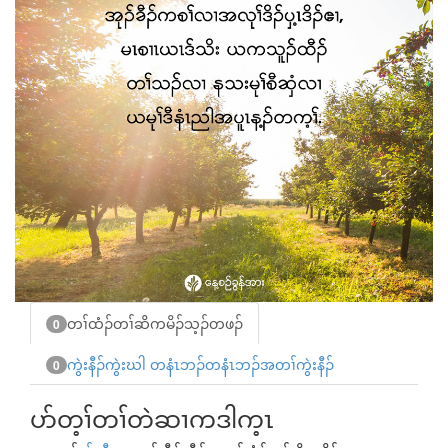
တၢ်ထံၣ်တၢ်ဆိကမိၣ်သ့ၣ်တဖၣ်
0
ကွဲးနီၣ်ကွဲးဃါ တနံၤဘၣ်တနံၤဘၣ်အတၢ်ကွဲးနီၣ်
0
ပာ်တ့ၢ်တၢ်တဲဆၢကဒါက့ၤ