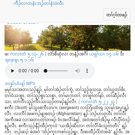
ကိိၣ်လၢတနံၤဘၣ်တၢ်နံၤ၀ဲလီၤ
ကစၢ်ခရံာ်အသကဲာ်ပဝးကံၢ်စီ
Toggle
တၢ်ဂ့ၢ်တဖၣ်
navigation
October 2, 2024
ဖး
ကလၤတံ ၅:၁၃-၂၆
|
လံာ်စီဆှံလၢ တနံၣ်အဂီၢ်
ယရှါယၤ ၁၄-၁၆
ဒီး
အ့းဖ့းစူး ၅:၁-၁၆
ဒၢးနုာ်ဟံးန့ၢ် MP3
မ့မ့ၢ်သးအတၤသၣ်န့ၣ်, မ့ၢ်တၢ်အဲၣ်တၢ်ကွံ, တၢ်သူၣ်ခုသးခု, တၢ်ဃူတၢ်ဖိး,
တၢ်ဝံသးစူၤ, တၢ်သူၣ်စူၤသးစူၤ, တၢ်မၤဂ့ၤတၢ်, တၢ်စူၢ်တၢ်နာ်, တၢ်ဆီၣ်လီၤ
သး, တၢ်ကီၤသူၣ်ကီၤသးသ့ၣ်တဖၣ်န့ၣ်လီၤ.
[ ကလၤတံ ၅:၂၂-၂၃ ]
စကီး (Scott) မ့ၢ်သူးစကီၤတဂၤ (sergeant) လၢဘြံးထံးရှ သုးမုၢ်အပူၤန့ၣ်
လီၤ. လၢကီၢ်အဖကၣ်န့းစတၣ် (Afghanistan) န့ၣ် ဘၣ်ဟးဝ့ၤဝီၤ တၢ်လီၢ်
အကီအခဲ လၢအတၤတၢ်တဖၣ် ဝံၤအလီၢ်ခံန့ၢ်, အဝဲအတၢ်အိၣ်မူ လီၤပှီၢ်ဝဲဒၣ်
န့ၣ်လီၤ. စကီးသ့ၣ်နီၣ်ထီၣ်က့ၤဝဲ “ယအိၣ်ဆိးလၢ တၢ်လီၢ်ခံးသူတတီၤ” န့ၣ်
လီၤ. ဘၣ်ဆၣ် ဖဲအဝဲ “ထံၣ်က့ၤကစၢ်ယ့ၣ်ရှူး, ဒီးစးထီၣ်ပိာ်ဝဲအခံ” န့ၣ်ဒီး, အ