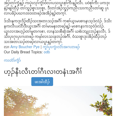
အဲၣ်တၢ်ကွံန့ၣ် ကပှဲၤလုၢ်ကွံာ်ဝဲလၢပသးပူၤစ့ၢ်ကီးန့ၣ်လီၤ. ပဝဲစ့ၢ်ကီး ပကဒုး
နဲၣ်ဖျါထီၣ် တၢ်သူၣ်စူၤသးစူၤ, ဒီးတၢ်အဲၣ်သူၣ်ကညီၤသးကညီၤတၢ်ဆူ ပှၤ
လၢပခိၣ်ပဃၢၤဝးဝးတဖၣ်အအိၣ်န့ၣ်တက့ၢ်.
ဒ်သိးနကဒုးဒိၣ်ထီၣ်သးအတၤသၣ်အဂီၢ် ကစၢ်ယွၤမၤစၢၤနၤသ့ဒ်လဲၣ်. ဒ်သိး
နကလီၤပလိာ်ဒီးယွၤအဂီၢ် တၢ်မၤမနုၤတဖၣ်န့ၣ် မၤစၢၤနၤကသ့ဝဲဒ်လဲၣ်.
ယွၤလၢအဟ့ၣ်တၢ်မူတဂၤဧၢ, လၢနသးစီဆှံအဂီၢ် ယစံးဘျုးဘၣ်နၤလီၤ. ဒ်
သိးပှၤဂုၤပှၤဂၤတဖၣ် ကမုာ်လၤသးခုဘၣ်အဂီၢ်, ဝံသးစူၤဒုးအိၣ်ထီၣ်ဘၣ်
သးအတၤသၣ်တဖၣ်လၢယပူၤန့ၣ်တက့ၢ်.
လၢ
Amy Boucher Pye
|
ကွၢ်ပှၤကွဲးလံာ်အဂၤတဖၣ်
Our Daily Bread Topics:
odb
ကးတံာ်ကွံာ်
ဟ့ၣ်နီၤလီၤတၢ်ဂီၤလၢတနံၤအဂီၢ်
ဖးအါထီၣ်