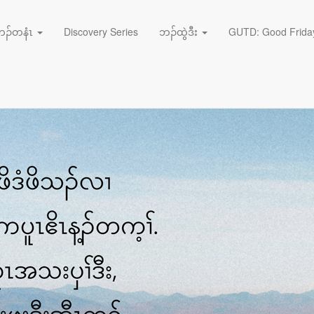
ဘၣ်တနံၤ
Discovery Series
ဘၣ်ထွဲဒီး
GUTD: Good Friday