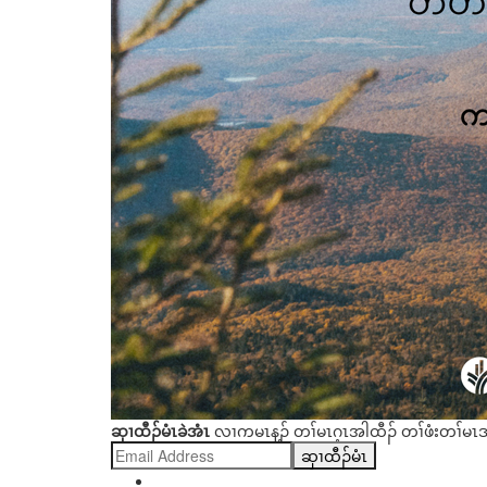
ဆှၢထီၣ်မံၤခဲအံၤ
လၢကမၤန့ၣ် တၢ်မၤဂ့ၤအါထီၣ် တၢ်ဖံးတၢ်မၤဒ
ဆှၢထီၣ်မံၤ