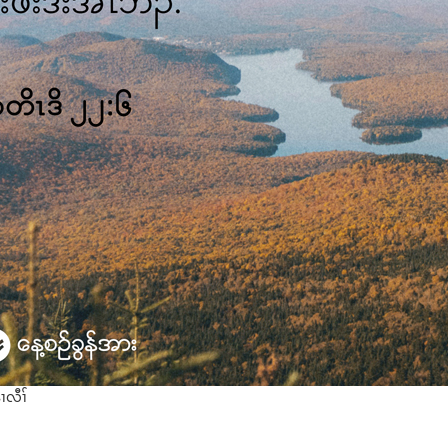
ၢလီၢ်