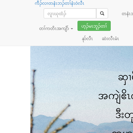
ကိိၣ်လၢတနံၤဘၣ်တၢ်နံၤ၀ဲလီၤ
ဖးအါထီၣ်
တနံၤ
ဟ့ၣ်မၤဘူၣ်တၢ်
တၢ်ကတိၤအကျိာ်
နုာ်လီၤ
ဆဲးလီၤမံၤ