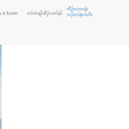
ကိိၣ်လၢတနံၤ
 & Easter
တၢ်တဲဖျါထီၣ်ပတၢ်နာ်
ဘၣ်တၢ်နံၤ၀ဲလီၤ