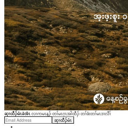
ဆှၢထီၣ်မံၤခဲအံၤ
လၢကမၤန့ၣ် တၢ်မၤဂ့ၤအါထီၣ် တၢ်ဖံးတၢ်မၤဒၢလီၢ်
ဆှၢထီၣ်မံၤ