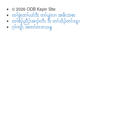
© 2026
ODB Kayin Site
တၢ်ခွဲးတၢ်ယာ်ဒီး တၢ်ပျဲလၢ အဖိးသဲစး
တၢ်စံၣ်ညီၣ်အၢၣ်လီၤ ဒီး တၢ်သိၣ်တၢ်ဘျၢ
ဂ့ၢ်ကျိၤ အတၢ်တဒၢသနူ