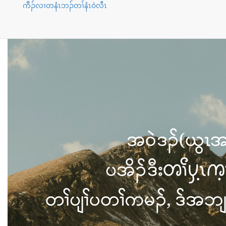
ကိိၣ်လၢတနံၤဘၣ်တၢ်နံၤ၀ဲလီၤ
ဖးအါထီၣ်